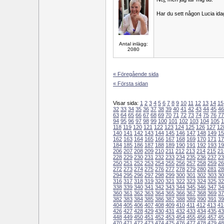
Har du sett någon Lucia ida
Antal inlägg:
2080
« Föregående sida
« Första sidan
Visar sida:
1
2
3
4
5
6
7
8
9
10
11
12
13
14
15
32
33
34
35
36
37
38
39
40
41
42
43
44
45
46
63
64
65
66
67
68
69
70
71
72
73
74
75
76
77
94
95
96
97
98
99
100
101
102
103
104
105
1
118
119
120
121
122
123
124
125
126
127
12
140
141
142
143
144
145
146
147
148
149
15
162
163
164
165
166
167
168
169
170
171
17
184
185
186
187
188
189
190
191
192
193
19
206
207
208
209
210
211
212
213
214
215
21
228
229
230
231
232
233
234
235
236
237
23
250
251
252
253
254
255
256
257
258
259
26
272
273
274
275
276
277
278
279
280
281
28
294
295
296
297
298
299
300
301
302
303
30
316
317
318
319
320
321
322
323
324
325
32
338
339
340
341
342
343
344
345
346
347
34
360
361
362
363
364
365
366
367
368
369
37
382
383
384
385
386
387
388
389
390
391
39
404
405
406
407
408
409
410
411
412
413
41
426
427
428
429
430
431
432
433
434
435
43
448
449
450
451
452
453
454
455
456
457
45
470
471
472
473
474
475
476
477
478
479
48