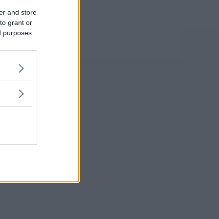
er and store
to grant or
ed purposes