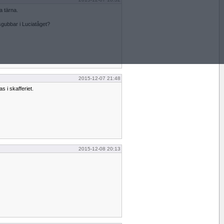
a tärna.
gubbar i Luciatåget?
2015-12-07 21:48
s i skafferiet.
2015-12-08 20:13