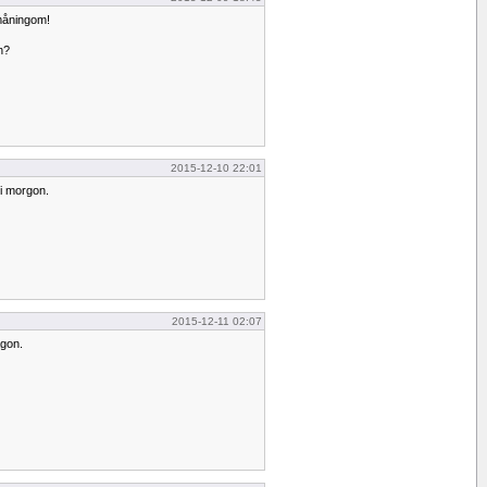
måningom!
n?
2015-12-10 22:01
 i morgon.
2015-12-11 02:07
ågon.