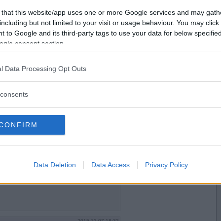
2015-12-03 07:02
Vill du bli
 that this website/app uses one or more Google services and may gath
medlem?
 den.
including but not limited to your visit or usage behaviour. You may click 
 to Google and its third-party tags to use your data for below specifi
gnen?
Skapa nytt konto
ogle consent section.
l Data Processing Opt Outs
2015-12-03 17:36
n tom shoppingvagn till.
consents
CONFIRM
2015-12-03 19:18
s bak.
Data Deletion
Data Access
Privacy Policy
2015-12-07 18:32