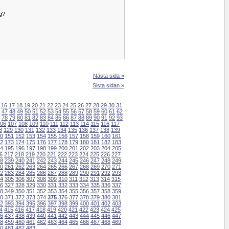
g?
Nästa sida »
Sista sidan »
16
17
18
19
20
21
22
23
24
25
26
27
28
29
30
31
47
48
49
50
51
52
53
54
55
56
57
58
59
60
61
62
78
79
80
81
82
83
84
85
86
87
88
89
90
91
92
93
06
107
108
109
110
111
112
113
114
115
116
117
8
129
130
131
132
133
134
135
136
137
138
139
0
151
152
153
154
155
156
157
158
159
160
161
2
173
174
175
176
177
178
179
180
181
182
183
4
195
196
197
198
199
200
201
202
203
204
205
6
217
218
219
220
221
222
223
224
225
226
227
8
239
240
241
242
243
244
245
246
247
248
249
0
261
262
263
264
265
266
267
268
269
270
271
2
283
284
285
286
287
288
289
290
291
292
293
4
305
306
307
308
309
310
311
312
313
314
315
6
327
328
329
330
331
332
333
334
335
336
337
8
349
350
351
352
353
354
355
356
357
358
359
0
371
372
373
374
375
376
377
378
379
380
381
2
393
394
395
396
397
398
399
400
401
402
403
4
415
416
417
418
419
420
421
422
423
424
425
6
437
438
439
440
441
442
443
444
445
446
447
8
459
460
461
462
463
464
465
466
467
468
469
0
481
482
483