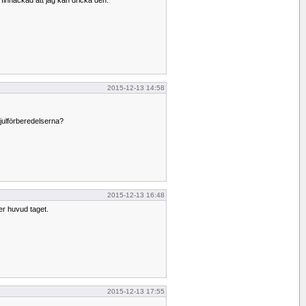
å finhackad att jag kan dricka den.
2015-12-13 14:58
 julförberedelserna?
2015-12-13 16:48
er huvud taget.
2015-12-13 17:55