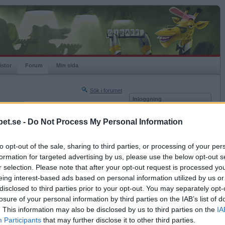
istor
Forum
Min sida
Sök i forumet
Inloggning
rneringar
Användare
et.se -
Do Not Process My Personal Information
Nästa sida »
Lösenord
Sista sidan »
to opt-out of the sale, sharing to third parties, or processing of your per
Kom ihåg mig
2015-12-02 23:58
formation for targeted advertising by us, please use the below opt-out s
Logga in
r selection. Please note that after your opt-out request is processed y
eing interest-based ads based on personal information utilized by us or
Glömt ditt lösenord?
Få ny aktiveringslänk
disclosed to third parties prior to your opt-out. You may separately opt-
losure of your personal information by third parties on the IAB’s list of
. This information may also be disclosed by us to third parties on the
IA
Betapet är gratis!
Participants
that may further disclose it to other third parties.