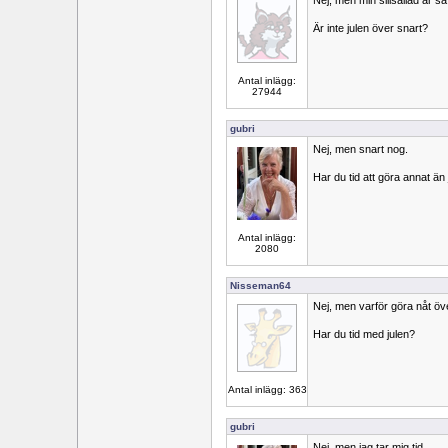
Nej, men min sillsallad är s
Är inte julen över snart?
Antal inlägg:
27944
gubri
Nej, men snart nog.
Har du tid att göra annat än
Antal inlägg:
2080
Nisseman64
Nej, men varför göra nåt öv
Har du tid med julen?
Antal inlägg: 363
gubri
Nej, men jag tar mig tid.