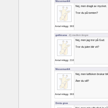
Nisseman64
Nej, men dragit av mycket.
Tror du på tomten?
Antal inlägg: 363
gothicana
- Ej medlem längre
Nej, men jag tror på Gud.
Tror du julen blir vit?
Antal inlägg: 210
Nisseman64
Nej, men lutfisken brukar bli
Äter du sill?
Antal inlägg: 363
Greta grus