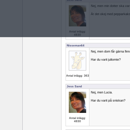
Nej, men min dotter ska var
Är det okej med pepparkaks
Antal inlägg:
4830
Nisseman64
Nej, men dom får gärna finna
Har du varit jultomte?
Antal inlägg: 363
Jess Sand
Nej, men Lucia.
Har du varit på sniskan?
Antal inlägg:
4830