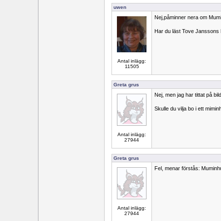
uwen
Nej,påminner nera om Mu
Har du läst Tove Janssons 
Antal inlägg:
11505
Greta grus
Nej, men jag har tittat på bil
Skulle du vilja bo i ett mimi
Antal inlägg:
27944
Greta grus
Fel, menar förstås: Muminh
Antal inlägg:
27944