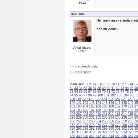
2013
BetaBAM
Nej, men jag ska ändå städa t
Kan du joddla?
Antal inlägg:
8557
« Föregående sida
« Första sidan
Visar sida:
1
2
3
4
5
6
7
8
9
10
11
12
13
14
15
32
33
34
35
36
37
38
39
40
41
42
43
44
45
46
63
64
65
66
67
68
69
70
71
72
73
74
75
76
77
94
95
96
97
98
99
100
101
102
103
104
105
1
118
119
120
121
122
123
124
125
126
127
12
140
141
142
143
144
145
146
147
148
149
15
162
163
164
165
166
167
168
169
170
171
17
184
185
186
187
188
189
190
191
192
193
19
206
207
208
209
210
211
212
213
214
215
21
228
229
230
231
232
233
234
235
236
237
23
250
251
252
253
254
255
256
257
258
259
26
272
273
274
275
276
277
278
279
280
281
28
294
295
296
297
298
299
300
301
302
303
30
316
317
318
319
320
321
322
323
324
325
32
338
339
340
341
342
343
344
345
346
347
34