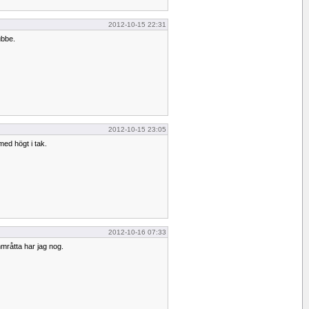
2012-10-15 22:31
ubbe.
2012-10-15 23:05
med högt i tak.
2012-10-16 07:33
råtta har jag nog.