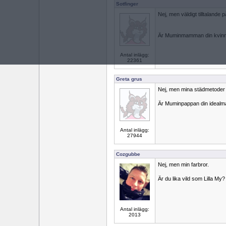
Sotfinger
Nej, men väldigt tilltalande
Är Muminmamman din kvinnli
Antal inlägg:
22361
Greta grus
Nej, men mina städmetoder 
Är Muminpappan din idealm
Antal inlägg:
27944
Cozgubbe
Nej, men min farbror.
Är du lika vild som Lilla My?
Antal inlägg:
2013