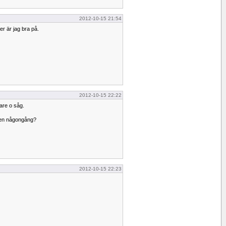
2012-10-15 21:54
er är jag bra på.
2012-10-15 22:22
re o såg.
men någongång?
2012-10-15 22:23