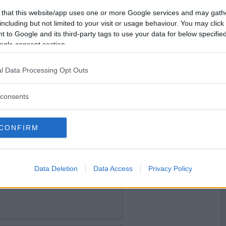
2012-10-14 17:42
Vill du bli
 that this website/app uses one or more Google services and may gath
en i mina memoarer,
medlem?
including but not limited to your visit or usage behaviour. You may click 
 to Google and its third-party tags to use your data for below specifi
Skapa nytt konto
ogle consent section.
l Data Processing Opt Outs
2012-10-14 18:10
ör mina döttrar så att de ska kunna göra sig en
consents
stsellern "Sanningen om mamma".
CONFIRM
2012-10-15 13:42
moarer är undantaget.
Data Deletion
Data Access
Privacy Policy