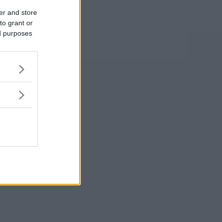
er and store
to grant or
ed purposes