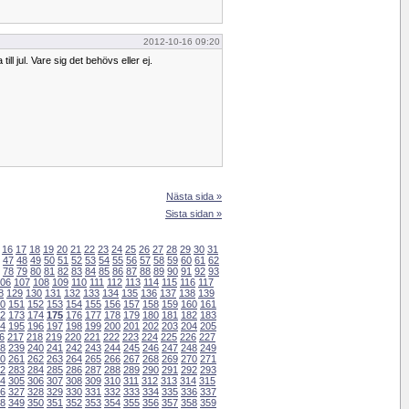
2012-10-16 09:20
ill jul. Vare sig det behövs eller ej.
Nästa sida »
Sista sidan »
16
17
18
19
20
21
22
23
24
25
26
27
28
29
30
31
47
48
49
50
51
52
53
54
55
56
57
58
59
60
61
62
78
79
80
81
82
83
84
85
86
87
88
89
90
91
92
93
06
107
108
109
110
111
112
113
114
115
116
117
8
129
130
131
132
133
134
135
136
137
138
139
0
151
152
153
154
155
156
157
158
159
160
161
2
173
174
175
176
177
178
179
180
181
182
183
4
195
196
197
198
199
200
201
202
203
204
205
6
217
218
219
220
221
222
223
224
225
226
227
8
239
240
241
242
243
244
245
246
247
248
249
0
261
262
263
264
265
266
267
268
269
270
271
2
283
284
285
286
287
288
289
290
291
292
293
4
305
306
307
308
309
310
311
312
313
314
315
6
327
328
329
330
331
332
333
334
335
336
337
8
349
350
351
352
353
354
355
356
357
358
359