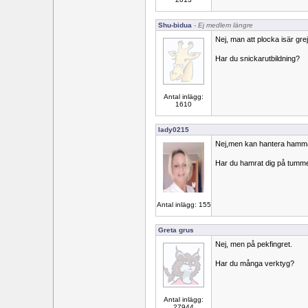
Shu-bidua
- Ej medlem längre
Nej, man att plocka isär grej
Har du snickarutbildning?
Antal inlägg:
1610
lady0215
Nej,men kan hantera hamma
Har du hamrat dig på tum
Antal inlägg: 155
Greta grus
Nej, men på pekfingret.
Har du många verktyg?
Antal inlägg:
27944