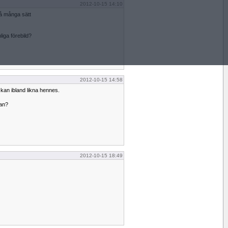
2012-10-15 14:10
 på många sätt
ga förebild?
2012-10-15 14:58
kan ibland likna hennes.
an?
2012-10-15 18:49