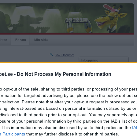
istor
Forum
Min sida
Sök i forumet
Inloggning
rneringar
Användare
et.se -
Do Not Process My Personal Information
Nästa sida »
Lösenord
Sista sidan »
to opt-out of the sale, sharing to third parties, or processing of your per
Kom ihåg mig
2012-10-14 16:47
formation for targeted advertising by us, please use the below opt-out s
Logga in
t avgöra så här.
r selection. Please note that after your opt-out request is processed y
eing interest-based ads based on personal information utilized by us or
Glömt ditt lösenord?
raliteter?
Få ny aktiveringslänk
disclosed to third parties prior to your opt-out. You may separately opt-
losure of your personal information by third parties on the IAB’s list of
. This information may also be disclosed by us to third parties on the
IA
Betapet är gratis!
Participants
that may further disclose it to other third parties.