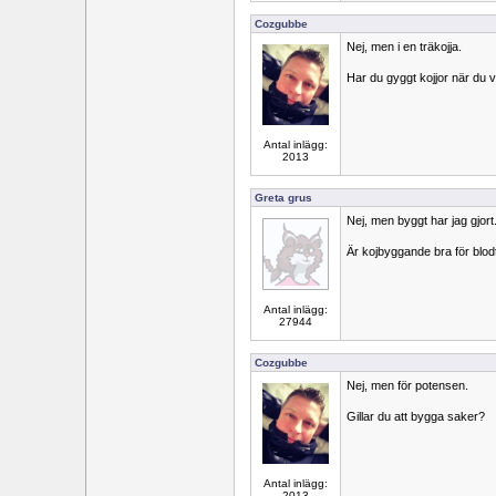
Cozgubbe
Nej, men i en träkojja.
Har du gyggt kojjor när du v
Antal inlägg:
2013
Greta grus
Nej, men byggt har jag gjort
Är kojbyggande bra för blod
Antal inlägg:
27944
Cozgubbe
Nej, men för potensen.
Gillar du att bygga saker?
Antal inlägg:
2013