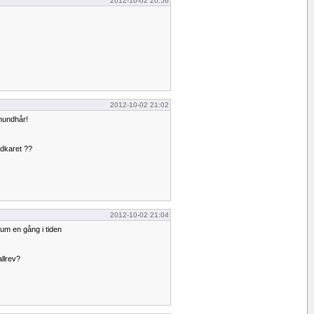
2012-10-02 20:56
2012-10-02 21:02
hundhår!
adkaret ??
2012-10-02 21:04
ium en gång i tiden
allrev?