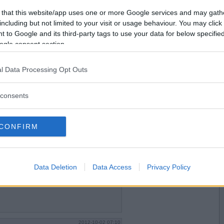
ld.
Vill du bli
 that this website/app uses one or more Google services and may gath
medlem?
including but not limited to your visit or usage behaviour. You may click 
 to Google and its third-party tags to use your data for below specifi
Skapa nytt konto
ogle consent section.
l Data Processing Opt Outs
2012-10-01 19:32
et ibland.
consents
CONFIRM
2012-10-01 23:43
 spela gamla sorgliga skillingtryck
Data Deletion
Data Access
Privacy Policy
isor?
2012-10-02 07:10