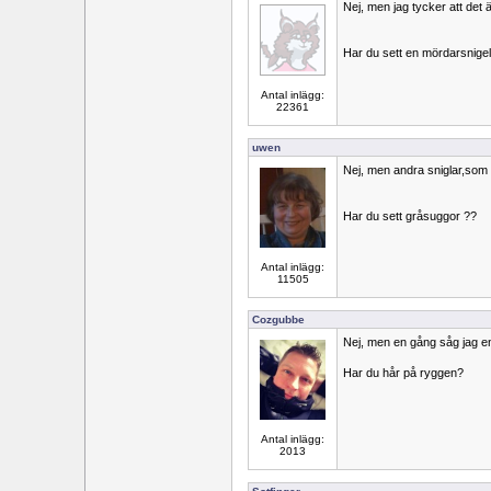
Nej, men jag tycker att det ä
Har du sett en mördarsnige
Antal inlägg:
22361
uwen
Nej, men andra sniglar,som 
Har du sett gråsuggor ??
Antal inlägg:
11505
Cozgubbe
Nej, men en gång såg jag e
Har du hår på ryggen?
Antal inlägg:
2013