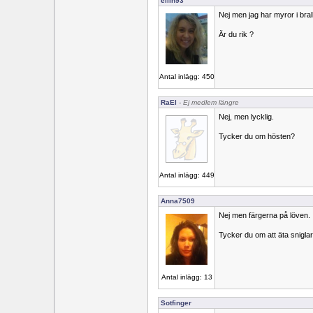
ellin93
Nej men jag har myror i bral
Är du rik ?
Antal inlägg: 450
RaEl
- Ej medlem längre
Nej, men lycklig.
Tycker du om hösten?
Antal inlägg: 449
Anna7509
Nej men färgerna på löven.
Tycker du om att äta snigla
Antal inlägg: 13
Sotfinger