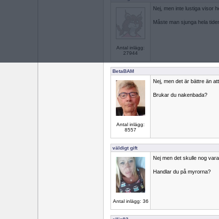
Nej, men inte lustiga visor he
Måste man sjunga hela tide
Antal inlägg:
27944
BetaBAM
Nej, men det är bättre än att
Brukar du nakenbada?
Antal inlägg:
8557
väldigt gift
Nej men det skulle nog vara 
Handlar du på myrorna?
Antal inlägg: 36