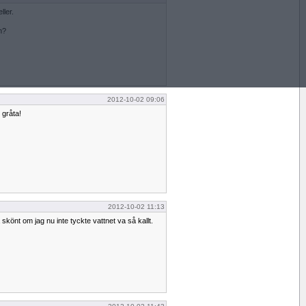
ller.
n?
2012-10-02 09:06
 gråta!
2012-10-02 11:13
skönt om jag nu inte tyckte vattnet va så kallt.