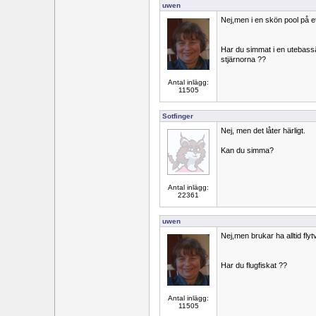
uwen
Nej,men i en skön pool på e
Har du simmat i en utebassän
stjärnorna ??
Antal inlägg:
11505
Sotfinger
Nej, men det låter härligt.
Kan du simma?
Antal inlägg:
22361
uwen
Nej,men brukar ha alltid flyt
Har du flugfiskat ??
Antal inlägg:
11505