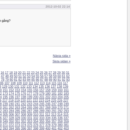
2012-10-02 22:14
ån gång?
Nästa sida »
Sista sidan »
16
17
18
19
20
21
22
23
24
25
26
27
28
29
30
31
47
48
49
50
51
52
53
54
55
56
57
58
59
60
61
62
78
79
80
81
82
83
84
85
86
87
88
89
90
91
92
93
06
107
108
109
110
111
112
113
114
115
116
117
8
129
130
131
132
133
134
135
136
137
138
139
0
151
152
153
154
155
156
157
158
159
160
161
2
173
174
175
176
177
178
179
180
181
182
183
4
195
196
197
198
199
200
201
202
203
204
205
6
217
218
219
220
221
222
223
224
225
226
227
8
239
240
241
242
243
244
245
246
247
248
249
0
261
262
263
264
265
266
267
268
269
270
271
2
283
284
285
286
287
288
289
290
291
292
293
4
305
306
307
308
309
310
311
312
313
314
315
6
327
328
329
330
331
332
333
334
335
336
337
8
349
350
351
352
353
354
355
356
357
358
359
0
371
372
373
374
375
376
377
378
379
380
381
2
393
394
395
396
397
398
399
400
401
402
403