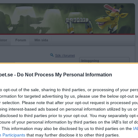
istor
Forum
Min sida
Sök i forumet
Inloggning
rneringar
Användare
et.se -
Do Not Process My Personal Information
Nästa sida »
Lösenord
Sista sidan »
to opt-out of the sale, sharing to third parties, or processing of your per
Kom ihåg mig
2012-10-01 13:29
formation for targeted advertising by us, please use the below opt-out s
Logga in
 jag fynda.
r selection. Please note that after your opt-out request is processed y
eing interest-based ads based on personal information utilized by us or
Glömt ditt lösenord?
Få ny aktiveringslänk
disclosed to third parties prior to your opt-out. You may separately opt-
losure of your personal information by third parties on the IAB’s list of
. This information may also be disclosed by us to third parties on the
IA
Betapet är gratis!
Participants
that may further disclose it to other third parties.
2012-10-01 18:24