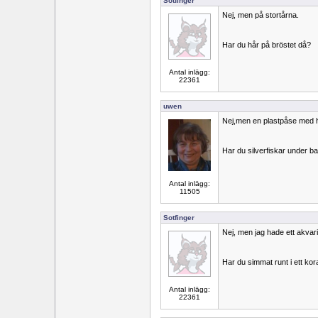
Sotfinger
Nej, men på stortårna.
Har du hår på bröstet då?
Antal inlägg:
22361
uwen
Nej,men en plastpåse med 
Har du silverfiskar under b
Antal inlägg:
11505
Sotfinger
Nej, men jag hade ett akvar
Har du simmat runt i ett kor
Antal inlägg:
22361