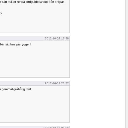
r rätt kul att rensa jordgubbslandet från sniglar.
l?
2012-10-02 19:48
bär sitt hus på ryggen!
2012-10-02 20:52
n gammal gråhårig tant.