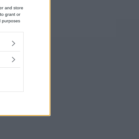
er and store
to grant or
ed purposes