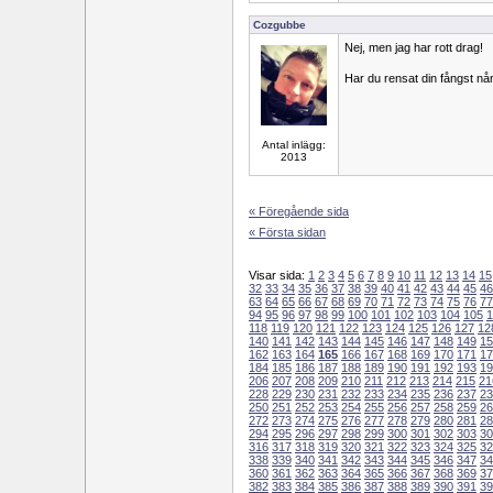
Cozgubbe
Nej, men jag har rott drag!
Har du rensat din fångst n
Antal inlägg:
2013
« Föregående sida
« Första sidan
Visar sida:
1
2
3
4
5
6
7
8
9
10
11
12
13
14
15
32
33
34
35
36
37
38
39
40
41
42
43
44
45
46
63
64
65
66
67
68
69
70
71
72
73
74
75
76
77
94
95
96
97
98
99
100
101
102
103
104
105
1
118
119
120
121
122
123
124
125
126
127
12
140
141
142
143
144
145
146
147
148
149
15
162
163
164
165
166
167
168
169
170
171
17
184
185
186
187
188
189
190
191
192
193
19
206
207
208
209
210
211
212
213
214
215
21
228
229
230
231
232
233
234
235
236
237
23
250
251
252
253
254
255
256
257
258
259
26
272
273
274
275
276
277
278
279
280
281
28
294
295
296
297
298
299
300
301
302
303
30
316
317
318
319
320
321
322
323
324
325
32
338
339
340
341
342
343
344
345
346
347
34
360
361
362
363
364
365
366
367
368
369
37
382
383
384
385
386
387
388
389
390
391
39