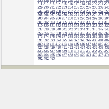
193
194
195
196
197
198
199
200
201
202
203
20
211
212
213
214
215
216
217
218
219
220
221
22
229
230
231
232
233
234
235
236
237
238
239
24
247
248
249
250
251
252
253
254
255
256
257
25
265
266
267
268
269
270
271
272
273
274
275
27
283
284
285
286
287
288
289
290
291
292
293
29
301
302
303
304
305
306
307
308
309
310
311
31
319
320
321
322
323
324
325
326
327
328
329
33
337
338
339
340
341
342
343
344
345
346
347
34
355
356
357
358
359
360
361
362
363
364
365
36
373
374
375
376
377
378
379
380
381
382
383
38
391
392
393
394
395
396
397
398
399
400
401
40
409
410
411
412
413
414
415
416
417
418
419
42
427
428
429
430
431
432
433
434
435
436
437
43
445
446
447
448
449
450
451
452
453
454
455
45
463
464
465
466
467
468
469
470
471
472
473
47
481
482
483