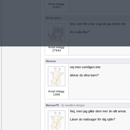
Antal inlägg:
22361
Greta grus
Nej, men flera har sagt att jag borde det.
Är vi alla lika?
Antal inlägg:
27944
Henrux
nej men verkligen inte
älskar du dina barn?
Antal inlägg:
1368
Norran75
- Ej medlem längre
Nej, men jag gillar dem mer än allt annat.
Läser du nattsagor för dig själv?