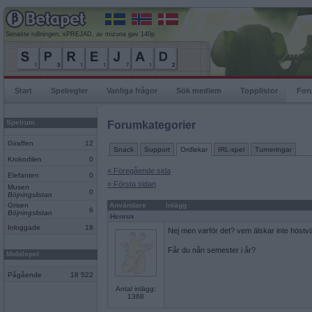
Senaste rullningen, sPREJAD, av mizuna gav 140p
Start
Spelregler
Vanliga frågor
Sök medlem
Topplistor
For
Spelrum
Forumkategorier
Giraffen
12
Snack
Support
Ordlekar
IRL-spel
Turneringar
Krokodilen
0
« Föregående sida
Elefanten
0
« Första sidan
Musen
0
Böjningslistan
Grisen
Användare
Inlägg
6
Böjningslistan
Henrux
Inloggade
18
Nej men varför det? vem älskar inte höstväd
Får du nån semester i år?
Mobilspel
Pågående
18 522
Antal inlägg:
1368