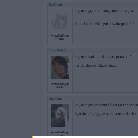
Sotfinger
Nej, men jag är liks ledig ändå om jag vill.
Är det inte lite väl mycket vädergnäll nu?
Antal inlägg:
22361
Jess Sand
Nej, men vad ska vi annars prata om?
Har du shoppat kläder idag?
Antal inlägg:
4830
Nachteis
Nej, men jag har ändå så det räcker och bli
Äger du två plagg av samma modell och st
Antal inlägg:
1426