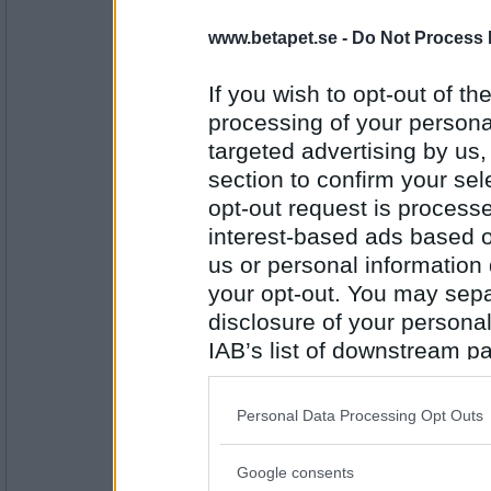
Jess Sand
www.betapet.se -
Do Not Process 
Nej, men nästan.
Är det roligt att shoppa?
If you wish to opt-out of the
processing of your personal
targeted advertising by us
Antal inlägg:
4830
section to confirm your sel
opt-out request is proces
Nachteis
Nej, men ibland måste man.
interest-based ads based o
Är det roligare att hoppa än att dansa?
us or personal information d
your opt-out. You may separ
disclosure of your personal
Antal inlägg:
1426
IAB’s list of downstream pa
also be disclosed by us to 
Jess Sand
Nej, men kanske ännu mera konditionsfrä
Downstream Participants
th
Personal Data Processing Opt Outs
third parties.
Är GI-semlor goda?
Google consents
Please note that this web