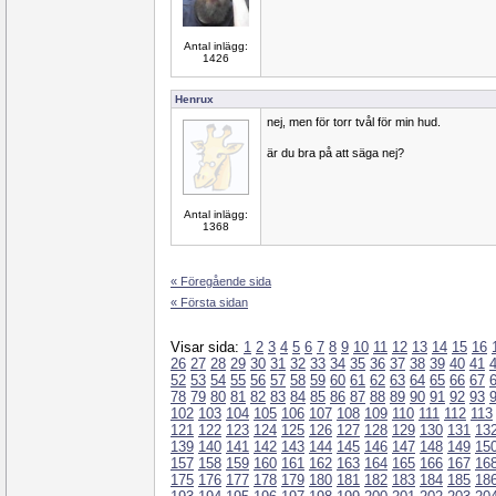
Antal inlägg:
1426
Henrux
nej, men för torr tvål för min hud.
är du bra på att säga nej?
Antal inlägg:
1368
« Föregående sida
« Första sidan
Visar sida:
1
2
3
4
5
6
7
8
9
10
11
12
13
14
15
16
26
27
28
29
30
31
32
33
34
35
36
37
38
39
40
41
52
53
54
55
56
57
58
59
60
61
62
63
64
65
66
67
78
79
80
81
82
83
84
85
86
87
88
89
90
91
92
93
102
103
104
105
106
107
108
109
110
111
112
113
121
122
123
124
125
126
127
128
129
130
131
13
139
140
141
142
143
144
145
146
147
148
149
15
157
158
159
160
161
162
163
164
165
166
167
16
175
176
177
178
179
180
181
182
183
184
185
18