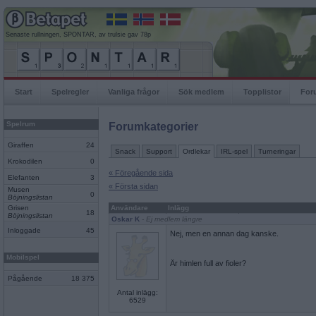
Senaste rullningen, SPONTAR, av trulsie gav 78p
Start
Spelregler
Vanliga frågor
Sök medlem
Topplistor
For
Spelrum
Forumkategorier
Giraffen
24
Snack
Support
Ordlekar
IRL-spel
Turneringar
Krokodilen
0
« Föregående sida
Elefanten
3
« Första sidan
Musen
0
Böjningslistan
Grisen
Användare
Inlägg
18
Böjningslistan
Oskar K
- Ej medlem längre
Inloggade
45
Nej, men en annan dag kanske.
Mobilspel
Är himlen full av fioler?
Pågående
18 375
Antal inlägg:
6529