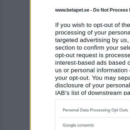
Oskar K
- Ej medlem längre
www.betapet.se -
Do Not Process 
Nej, men jag ligger och slöar en del å andr
If you wish to opt-out of the
Tycker du p, kompromisser?
processing of your personal
targeted advertising by us
Antal inlägg:
6529
section to confirm your sel
Sotfinger
opt-out request is proces
Nej, men ibland är det nog rätt bra
interest-based ads based o
us or personal information d
Är du en sån som gärna vill medla och red
your opt-out. You may separ
Antal inlägg:
disclosure of your personal
22361
IAB’s list of downstream pa
Norran75
- Ej medlem längre
also be disclosed by us to 
Nej, men jag är duktig på det i alla fall.
Downstream Participants
th
Personal Data Processing Opt Outs
Har du ätit efter tallriksmodellen idag?
third parties.
Google consents
Antal inlägg:
Please note that this web
2351