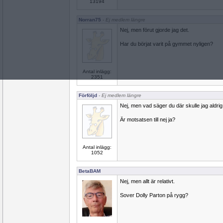
13194
Norran75
- Ej medlem längre
Nej, men förut gjorde jag det.
Har du börjat varit på gymmet nyligen?
Antal inlägg:
2351
Förföljd
- Ej medlem längre
Nej, men vad säger du där skulle jag aldrig 
Är motsatsen till nej ja?
Antal inlägg:
1052
BetaBAM
Nej, men allt är relativt.
Sover Dolly Parton på rygg?