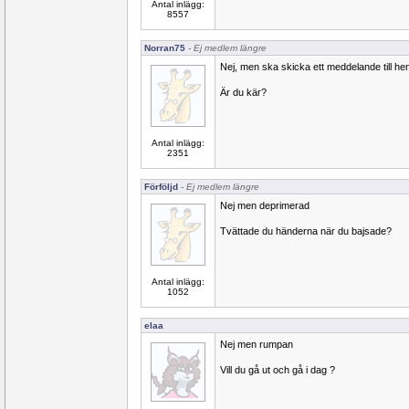
Antal inlägg:
8557
Norran75
- Ej medlem längre
Nej, men ska skicka ett meddelande till he
Är du kär?
Antal inlägg:
2351
Förföljd
- Ej medlem längre
Nej men deprimerad
Tvättade du händerna när du bajsade?
Antal inlägg:
1052
elaa
Nej men rumpan
Vill du gå ut och gå i dag ?