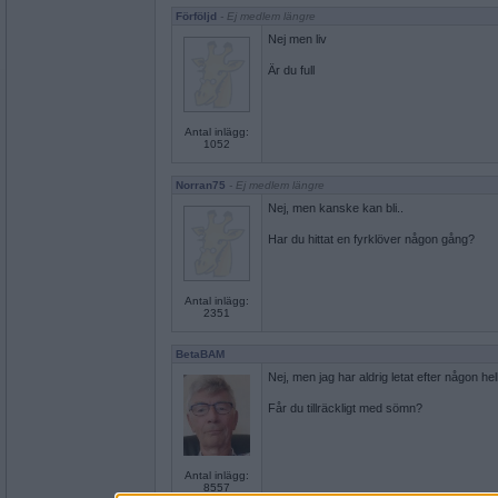
Förföljd
- Ej medlem längre
Nej men liv
Är du full
Antal inlägg:
1052
Norran75
- Ej medlem längre
Nej, men kanske kan bli..
Har du hittat en fyrklöver någon gång?
Antal inlägg:
2351
BetaBAM
Nej, men jag har aldrig letat efter någon hell
Får du tillräckligt med sömn?
Antal inlägg:
8557