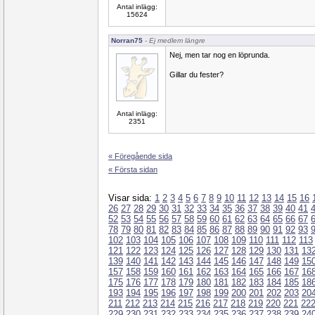
Antal inlägg:
15624
Norran75
- Ej medlem längre
Nej, men tar nog en löprunda.
Gillar du fester?
Antal inlägg:
2351
« Föregående sida
« Första sidan
Visar sida:
1
2
3
4
5
6
7
8
9
10
11
12
13
14
15
16
26
27
28
29
30
31
32
33
34
35
36
37
38
39
40
41
52
53
54
55
56
57
58
59
60
61
62
63
64
65
66
67
78
79
80
81
82
83
84
85
86
87
88
89
90
91
92
93
102
103
104
105
106
107
108
109
110
111
112
113
121
122
123
124
125
126
127
128
129
130
131
13
139
140
141
142
143
144
145
146
147
148
149
15
157
158
159
160
161
162
163
164
165
166
167
16
175
176
177
178
179
180
181
182
183
184
185
18
193
194
195
196
197
198
199
200
201
202
203
20
211
212
213
214
215
216
217
218
219
220
221
22
229
230
231
232
233
234
235
236
237
238
239
24