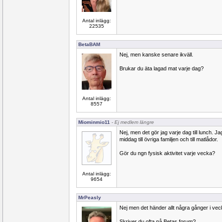
Antal inlägg:
22535
BetaBAM
Nej, men kanske senare ikväll.
Brukar du äta lagad mat varje dag?
Antal inlägg:
8557
Miominmio11
- Ej medlem längre
Nej, men det gör jag varje dag till lunch. Ja
middag till övriga familjen och till matlådor.
Gör du ngn fysisk aktivitet varje vecka?
Antal inlägg:
9654
MrPeasly
Nej men det händer allt några gånger i vec
Skriver du ofta på Betas forum?