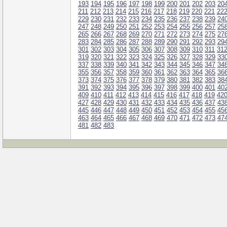
193
194
195
196
197
198
199
200
201
202
203
20
211
212
213
214
215
216
217
218
219
220
221
22
229
230
231
232
233
234
235
236
237
238
239
24
247
248
249
250
251
252
253
254
255
256
257
25
265
266
267
268
269
270
271
272
273
274
275
27
283
284
285
286
287
288
289
290
291
292
293
29
301
302
303
304
305
306
307
308
309
310
311
31
319
320
321
322
323
324
325
326
327
328
329
33
337
338
339
340
341
342
343
344
345
346
347
34
355
356
357
358
359
360
361
362
363
364
365
36
373
374
375
376
377
378
379
380
381
382
383
38
391
392
393
394
395
396
397
398
399
400
401
40
409
410
411
412
413
414
415
416
417
418
419
42
427
428
429
430
431
432
433
434
435
436
437
43
445
446
447
448
449
450
451
452
453
454
455
45
463
464
465
466
467
468
469
470
471
472
473
47
481
482
483