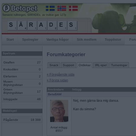
Senaste rullningen, SÄRADEs, av trulsie gav 127p
Start
Spelregler
Vanliga frågor
Sök medlem
Topplistor
For
Spelrum
Forumkategorier
Giraffen
27
Snack
Support
Ordlekar
IRL-spel
Turneringar
Krokodilen
0
« Föregående sida
Elefanten
2
« Första sidan
Musen
0
Böjningslistan
Grisen
Användare
Inlägg
17
Böjningslistan
BetaBAM
Inloggade
46
Nej, men gärna lära mig dansa.
Kan du simma?
Mobilspel
Pågående
18 388
Antal inlägg:
8557