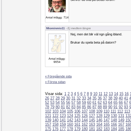
Antal inlägg: 714
Miominmio11
- Ej medlem längre
Nej, men det blir väl ngn gång ibland.
Brukar du spela beta på datorn?
Antal inlägg:
9654
« Föregående sida
« Första sidan
Visar sida:
1
2
3
4
5
6
7
8
9
10
11
12
13
14
15
16
26
27
28
29
30
31
32
33
34
35
36
37
38
39
40
41
52
53
54
55
56
57
58
59
60
61
62
63
64
65
66
67
78
79
80
81
82
83
84
85
86
87
88
89
90
91
92
93
102
103
104
105
106
107
108
109
110
111
112
113
121
122
123
124
125
126
127
128
129
130
131
13
139
140
141
142
143
144
145
146
147
148
149
15
157
158
159
160
161
162
163
164
165
166
167
16
175
176
177
178
179
180
181
182
183
184
185
18