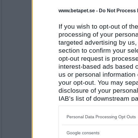
1033
www.betapet.se -
Do Not Process 
Norah
Nej, men hoppas bli
If you wish to opt-out of the
Är du ekonomiskt oberoende?
processing of your personal
targeted advertising by us
Antal inlägg:
section to confirm your sel
8262
opt-out request is proces
BetaBAM
interest-based ads based o
Nej, men jag överlever.
us or personal information d
Har du någon cykel?
your opt-out. You may separ
disclosure of your personal
Antal inlägg:
IAB’s list of downstream pa
8557
also be disclosed by us to 
SmålandsMira
Downstream Participants
th
Nej, men jag har två.
Personal Data Processing Opt Outs
third parties.
Ska du sola idag?
Google consents
Please note that this web