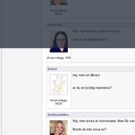
Antal inlägg:
8262
Hanna SK
Nej, men den är ju nästan slut nu.
Har du en stabil tillvaro?
Antal inlägg: 459
åskarl
nej, men en tillvaro
är du en lycklig människa?
Antal inlägg:
5826
SmålandsMira
Nej, men lycka är överskattat. Man får vara
Borde du inte sova nu?