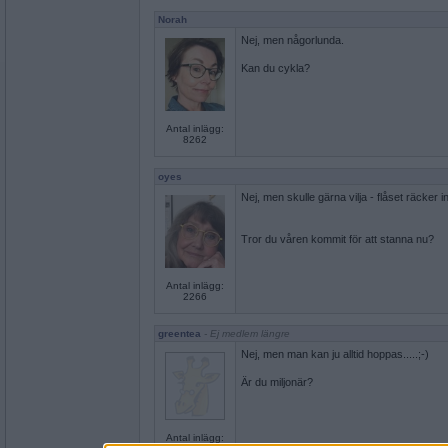
Norah
Nej, men någorlunda.
Kan du cykla?
Antal inlägg:
8262
oyes
Nej, men skulle gärna vilja - flåset räcker i
Tror du våren kommit för att stanna nu?
Antal inlägg:
2266
greentea
- Ej medlem längre
Nej, men man kan ju alltid hoppas.....;-)
Är du miljonär?
Antal inlägg: