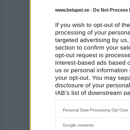
babbotina
Nej, det går inte har ingen midsommarstån
www.betapet.se -
Do Not Process 
Ska du ut och cykla minst 1mil idag?
If you wish to opt-out of the
processing of your personal
Antal inlägg:
2871
targeted advertising by us
section to confirm your sel
Silvertösen
Nej, men jag har tänkt gå ett varv runt kvar
opt-out request is proces
Ska du fuldansa ikväll?
interest-based ads based o
us or personal information d
your opt-out. You may separ
Antal inlägg:
1059
disclosure of your personal
IAB’s list of downstream pa
Fulfrisyr
Nej, det har jag inga planer på
also be disclosed by us to 
Downstream Participants
th
Följer du någon serie nu?
Personal Data Processing Opt Outs
third parties.
Antal inlägg:
Google consents
1697
Please note that this web