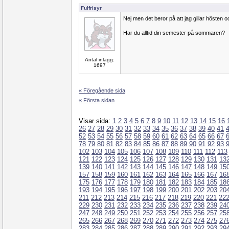
Fulfrisyr
Nej men det beror på att jag gillar hösten 
Har du alltid din semester på sommaren?
Antal inlägg:
1697
« Föregående sida
« Första sidan
Visar sida:
1
2
3
4
5
6
7
8
9
10
11
12
13
14
15
16
26
27
28
29
30
31
32
33
34
35
36
37
38
39
40
41
52
53
54
55
56
57
58
59
60
61
62
63
64
65
66
67
78
79
80
81
82
83
84
85
86
87
88
89
90
91
92
93
102
103
104
105
106
107
108
109
110
111
112
113
121
122
123
124
125
126
127
128
129
130
131
13
139
140
141
142
143
144
145
146
147
148
149
15
157
158
159
160
161
162
163
164
165
166
167
16
175
176
177
178
179
180
181
182
183
184
185
18
193
194
195
196
197
198
199
200
201
202
203
20
211
212
213
214
215
216
217
218
219
220
221
22
229
230
231
232
233
234
235
236
237
238
239
24
247
248
249
250
251
252
253
254
255
256
257
25
265
266
267
268
269
270
271
272
273
274
275
27
283
284
285
286
287
288
289
290
291
292
293
29