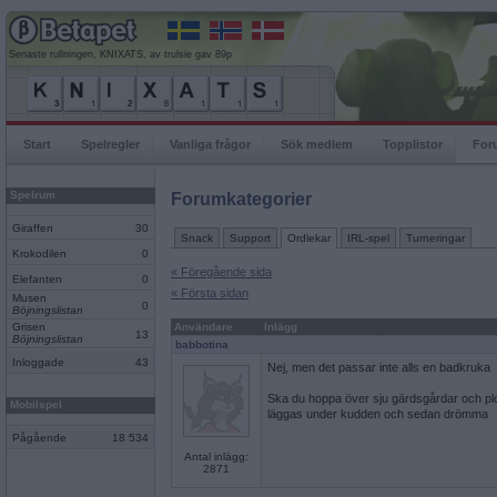
Senaste rullningen, KNIXATS, av trulsie gav 89p
Start
Spelregler
Vanliga frågor
Sök medlem
Topplistor
For
Spelrum
Forumkategorier
Giraffen
30
Snack
Support
Ordlekar
IRL-spel
Turneringar
Krokodilen
0
« Föregående sida
Elefanten
0
« Första sidan
Musen
0
Böjningslistan
Grisen
Användare
Inlägg
13
Böjningslistan
babbotina
Inloggade
43
Nej, men det passar inte alls en badkruka
Ska du hoppa över sju gärdsgårdar och 
Mobilspel
läggas under kudden och sedan drömma
Pågående
18 534
Antal inlägg:
2871