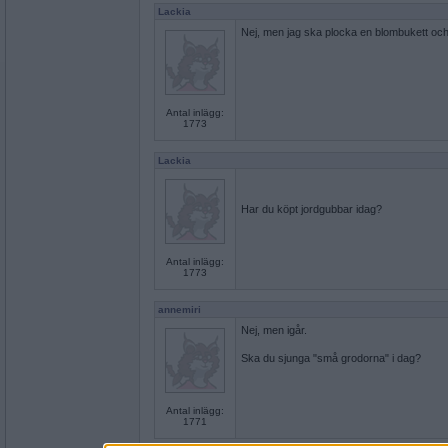
Lackia
Nej, men jag ska plocka en blombukett och
Antal inlägg:
1773
Lackia
Har du köpt jordgubbar idag?
Antal inlägg:
1773
annemiri
Nej, men igår.
Ska du sjunga "små grodorna" i dag?
Antal inlägg:
1771