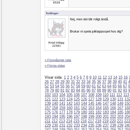
6529
Sotfinger
Nej, men det blir roligt ändå.
Brukar ni spela julklappsspel hos dig?
Antal inlägg:
22361
« Föregående sida
« Första sidan
Visar sida:
1
2
3
4
5
6
7
8
9
10
11
12
13
14
15
16
26
27
28
29
30
31
32
33
34
35
36
37
38
39
40
41
52
53
54
55
56
57
58
59
60
61
62
63
64
65
66
67
78
79
80
81
82
83
84
85
86
87
88
89
90
91
92
93
102
103
104
105
106
107
108
109
110
111
112
113
121
122
123
124
125
126
127
128
129
130
131
13
139
140
141
142
143
144
145
146
147
148
149
15
157
158
159
160
161
162
163
164
165
166
167
16
175
176
177
178
179
180
181
182
183
184
185
18
193
194
195
196
197
198
199
200
201
202
203
20
211
212
213
214
215
216
217
218
219
220
221
22
229
230
231
232
233
234
235
236
237
238
239
24
247
248
249
250
251
252
253
254
255
256
257
25