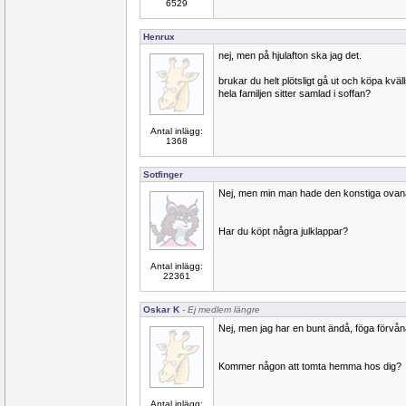
6529
Henrux
nej, men på hjulafton ska jag det.
brukar du helt plötsligt gå ut och köpa kväl
hela familjen sitter samlad i soffan?
Antal inlägg:
1368
Sotfinger
Nej, men min man hade den konstiga ovan
Har du köpt några julklappar?
Antal inlägg:
22361
Oskar K
- Ej medlem längre
Nej, men jag har en bunt ändå, föga förvå
Kommer någon att tomta hemma hos dig?
Antal inlägg: