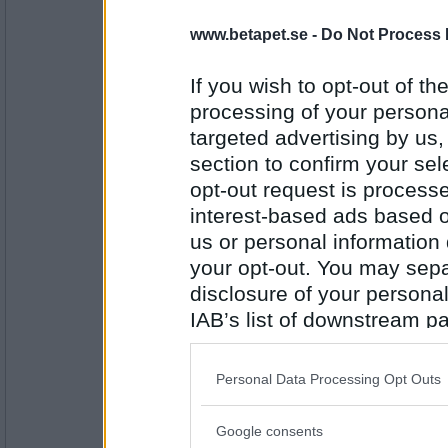
Oskar K
- Ej medlem längre
www.betapet.se -
Do Not Process 
Nej, men jag ger ett sken av det för att bli 
If you wish to opt-out of the
Är du lika falsk?
processing of your personal
Antal inlägg:
targeted advertising by us
6529
section to confirm your sel
BetaBAM
opt-out request is proces
Nej, men en liten vit lögn kan nog komma til
interest-based ads based o
Har du borstat tänderna i år?
us or personal information d
your opt-out. You may separ
Antal inlägg:
disclosure of your personal
8557
IAB’s list of downstream pa
Förföljd
- Ej medlem längre
also be disclosed by us to 
Nej, men det är väl dags att göra det efter
Downstream Participants
th
Personal Data Processing Opt Outs
Tycker du om det goda här i livet
third parties.
Google consents
Antal inlägg:
Please note that this web
1052