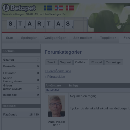
Senaste rullningen, STARTAS, av ElinaSvart gav 65p
Start
Spelregler
Vanliga frågor
Sök medlem
Topplistor
For
Spelrum
Forumkategorier
Giraffen
7
Snack
Support
Ordlekar
IRL-spel
Turneringar
Krokodilen
0
« Föregående sida
Elefanten
0
« Första sidan
Musen
0
Böjningslistan
Grisen
Användare
Inlägg
2
Böjningslistan
BetaBAM
Inloggade
9
Nej, men en regnig...
Mobilspel
Tycker du det ska bli skönt när det börjar b
Pågående
18 430
Antal inlägg:
8557