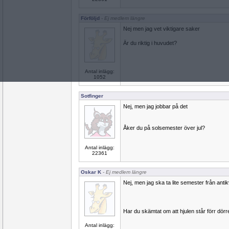
Förföljd
- Ej medlem längre
Nej men jag vet viktigare saker
Är du riktig i huvudet?
Antal inlägg:
1052
Sotfinger
Nej, men jag jobbar på det
Åker du på solsemester över jul?
Antal inlägg:
22361
Oskar K
- Ej medlem längre
Nej, men jag ska ta lite semester från antikv
Har du skämtat om att hjulen står förr dörr
Antal inlägg: