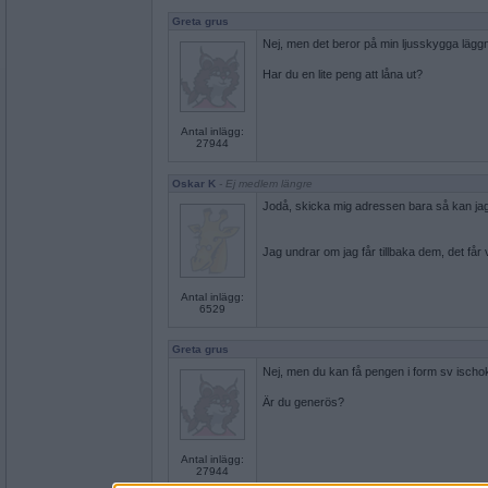
Greta grus
Nej, men det beror på min ljusskygga läggn
Har du en lite peng att låna ut?
Antal inlägg:
27944
Oskar K
- Ej medlem längre
Jodå, skicka mig adressen bara så kan jag s
Jag undrar om jag får tillbaka dem, det får v
Antal inlägg:
6529
Greta grus
Nej, men du kan få pengen i form sv ischok
Är du generös?
Antal inlägg:
27944