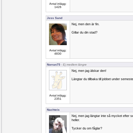
Antal inlägg:
1426
Jess Sand
Nej, men den är fin.
Gillar du din stad?
Antal inlägg:
4830
Norran75
- Ej medlem längre
Nej, men jag älskar den!
Längtar du tillbaka till jobbet under semest
Antal inlägg:
2351
Nachteis
Nej, men jag längtar inte så mycket efter s
heller.
Tycker du om fåglar?