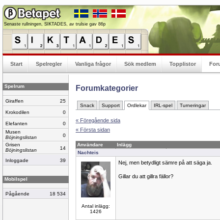
Senaste rullningen, SIKTADES, av trulsie gav 86p
Start
Spelregler
Vanliga frågor
Sök medlem
Topplistor
For
Spelrum
Forumkategorier
Giraffen
25
Snack
Support
Ordlekar
IRL-spel
Turneringar
Krokodilen
0
« Föregående sida
Elefanten
0
« Första sidan
Musen
0
Böjningslistan
Grisen
Användare
Inlägg
14
Böjningslistan
Nachteis
Inloggade
39
Nej, men betydligt sämre på att säga ja.
Gillar du att gillra fällor?
Mobilspel
Pågående
18 534
Antal inlägg:
1426