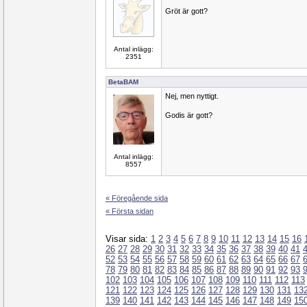
Gröt är gott?
Antal inlägg:
2351
BetaBAM
Nej, men nyttigt.
Godis är gott?
Antal inlägg:
8557
« Föregående sida
« Första sidan
Visar sida:
1
2
3
4
5
6
7
8
9
10
11
12
13
14
15
16
26
27
28
29
30
31
32
33
34
35
36
37
38
39
40
41
52
53
54
55
56
57
58
59
60
61
62
63
64
65
66
67
78
79
80
81
82
83
84
85
86
87
88
89
90
91
92
93
102
103
104
105
106
107
108
109
110
111
112
113
121
122
123
124
125
126
127
128
129
130
131
13
139
140
141
142
143
144
145
146
147
148
149
15