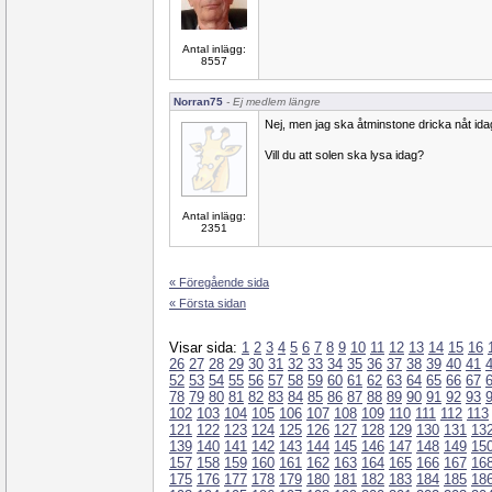
Antal inlägg:
8557
Norran75
- Ej medlem längre
Nej, men jag ska åtminstone dricka nåt ida
Vill du att solen ska lysa idag?
Antal inlägg:
2351
« Föregående sida
« Första sidan
Visar sida:
1
2
3
4
5
6
7
8
9
10
11
12
13
14
15
16
26
27
28
29
30
31
32
33
34
35
36
37
38
39
40
41
52
53
54
55
56
57
58
59
60
61
62
63
64
65
66
67
78
79
80
81
82
83
84
85
86
87
88
89
90
91
92
93
102
103
104
105
106
107
108
109
110
111
112
113
121
122
123
124
125
126
127
128
129
130
131
13
139
140
141
142
143
144
145
146
147
148
149
15
157
158
159
160
161
162
163
164
165
166
167
16
175
176
177
178
179
180
181
182
183
184
185
18