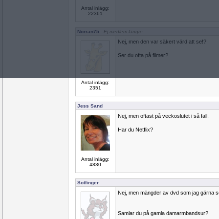
Antal inlägg:
22361
Norran75
- Ej medlem längre
Nej, men den var säkert värd att se!?
Ser du ofta på filmer?
Antal inlägg:
2351
Jess Sand
Nej, men oftast på veckoslutet i så fall.
Har du Netflix?
Antal inlägg:
4830
Sotfinger
Nej, men mängder av dvd som jag gärna 
Samlar du på gamla damarmbandsur?