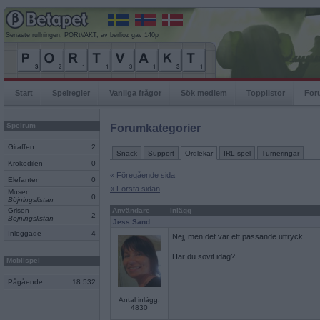
Senaste rullningen, PORtVAKT, av berlioz gav 140p
Start
Spelregler
Vanliga frågor
Sök medlem
Topplistor
For
Spelrum
Forumkategorier
Giraffen
2
Snack
Support
Ordlekar
IRL-spel
Turneringar
Krokodilen
0
« Föregående sida
Elefanten
0
« Första sidan
Musen
0
Böjningslistan
Grisen
Användare
Inlägg
2
Böjningslistan
Jess Sand
Inloggade
4
Nej, men det var ett passande uttryck.
Har du sovit idag?
Mobilspel
Pågående
18 532
Antal inlägg:
4830