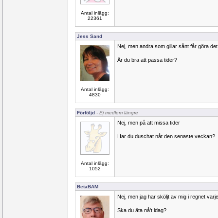
Antal inlägg:
22361
Jess Sand
Nej, men andra som gillar sånt får göra det
Är du bra att passa tider?
Antal inlägg:
4830
Förföljd
- Ej medlem längre
Nej, men på att missa tider
Har du duschat nåt den senaste veckan?
Antal inlägg:
1052
BetaBAM
Nej, men jag har sköljt av mig i regnet va
Ska du äta nå't idag?