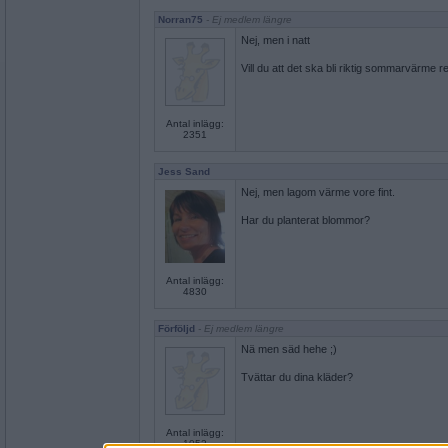
Norran75
- Ej medlem längre
Nej, men i natt
Vill du att det ska bli riktig sommarvärme r
Antal inlägg:
2351
Jess Sand
Nej, men lagom värme vore fint.
Har du planterat blommor?
Antal inlägg:
4830
Förföljd
- Ej medlem längre
Nä men säd hehe ;)
Tvättar du dina kläder?
Antal inlägg:
1052