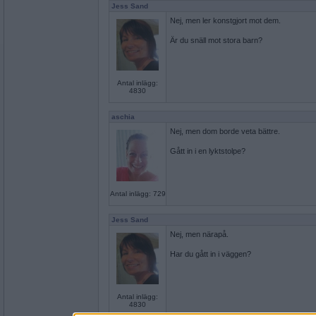
Jess Sand
Nej, men ler konstgjort mot dem.
Är du snäll mot stora barn?
Antal inlägg:
4830
aschia
Nej, men dom borde veta bättre.
Gått in i en lyktstolpe?
Antal inlägg: 729
Jess Sand
Nej, men närapå.
Har du gått in i väggen?
Antal inlägg:
4830