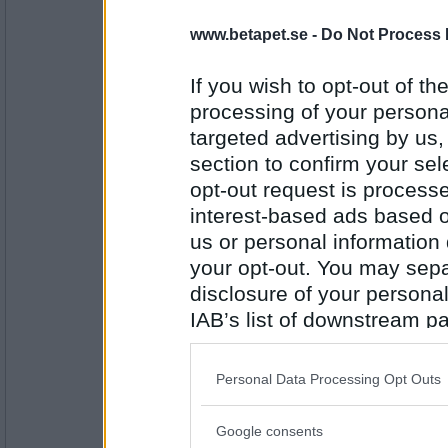
SmålandsMira
www.betapet.se -
Do Not Process 
Nej, men en lyktstolpe.
Har du ätit godis idag?
If you wish to opt-out of the
processing of your personal
Antal inlägg:
targeted advertising by us
22535
section to confirm your sel
Jess Sand
opt-out request is proces
Nej, men chips.
interest-based ads based o
Har du nånsin ätit godis på en vardag?
us or personal information d
your opt-out. You may separ
Antal inlägg:
disclosure of your personal
4830
IAB’s list of downstream pa
aschia
also be disclosed by us to 
Nej,men det skulle väl aldrig komma på frå
Downstream Participants
th
Personal Data Processing Opt Outs
Har du fått någon middag idag?
third parties.
Google consents
Please note that this web
Antal inlägg: 729