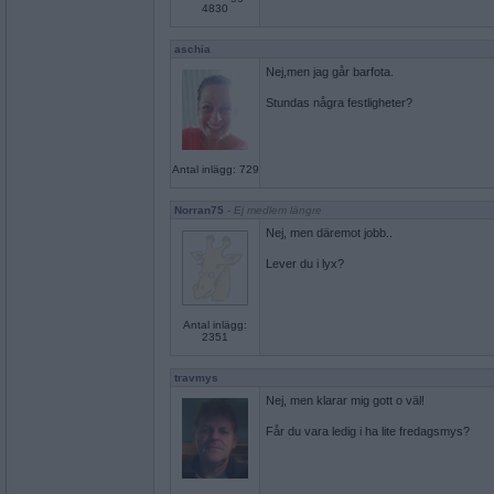
4830
aschia
Nej,men jag går barfota.
Stundas några festligheter?
Antal inlägg: 729
Norran75
- Ej medlem längre
Nej, men däremot jobb..
Lever du i lyx?
Antal inlägg:
2351
travmys
Nej, men klarar mig gott o väl!
Får du vara ledig i ha lite fredagsmys?