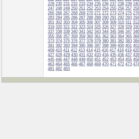
229
230
231
232
233
234
235
236
237
238
239
24
247
248
249
250
251
252
253
254
255
256
257
25
265
266
267
268
269
270
271
272
273
274
275
27
283
284
285
286
287
288
289
290
291
292
293
29
301
302
303
304
305
306
307
308
309
310
311
31
319
320
321
322
323
324
325
326
327
328
329
33
337
338
339
340
341
342
343
344
345
346
347
34
355
356
357
358
359
360
361
362
363
364
365
36
373
374
375
376
377
378
379
380
381
382
383
38
391
392
393
394
395
396
397
398
399
400
401
40
409
410
411
412
413
414
415
416
417
418
419
42
427
428
429
430
431
432
433
434
435
436
437
43
445
446
447
448
449
450
451
452
453
454
455
45
463
464
465
466
467
468
469
470
471
472
473
47
481
482
483