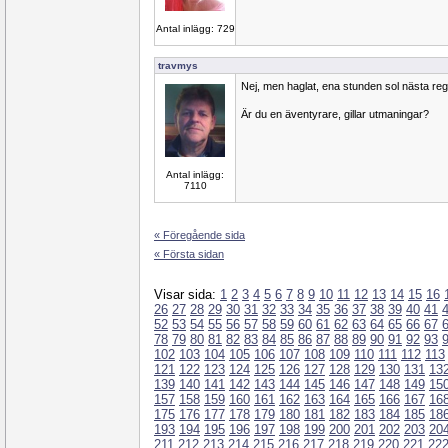
Antal inlägg: 729
travmys
Nej, men haglat, ena stunden sol nästa reg
Är du en äventyrare, gillar utmaningar?
Antal inlägg:
7110
« Föregående sida
« Första sidan
Visar sida:
1
2
3
4
5
6
7
8
9
10
11
12
13
14
15
16
26
27
28
29
30
31
32
33
34
35
36
37
38
39
40
41
52
53
54
55
56
57
58
59
60
61
62
63
64
65
66
67
78
79
80
81
82
83
84
85
86
87
88
89
90
91
92
93
102
103
104
105
106
107
108
109
110
111
112
113
121
122
123
124
125
126
127
128
129
130
131
13
139
140
141
142
143
144
145
146
147
148
149
15
157
158
159
160
161
162
163
164
165
166
167
16
175
176
177
178
179
180
181
182
183
184
185
18
193
194
195
196
197
198
199
200
201
202
203
20
211
212
213
214
215
216
217
218
219
220
221
22