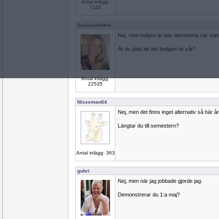
Antal inlägg:
7110
SmålandsMira
Nej, men helgen är inte detsamma när man
Är du glad att det äntligen är vår?
Antal inlägg:
22535
Nisseman64
Nej, men det finns inget alternativ så här år
Längtar du till semestern?
Antal inlägg: 363
gubri
Nej, men när jag jobbade gjorde jag.
Demonstrerar du 1:a maj?