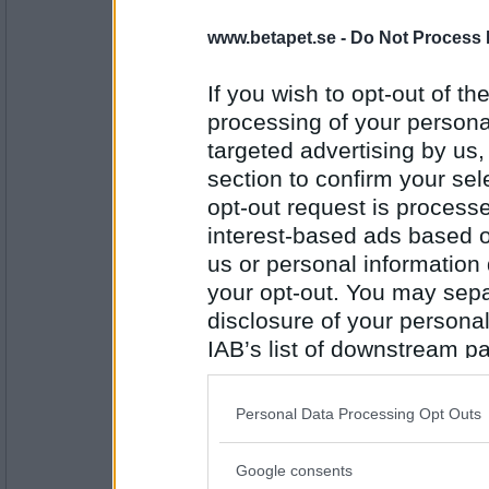
hon
www.betapet.se -
Do Not Process 
Nej, men på hösten händer det.
Är det inte skönt att vinna?
If you wish to opt-out of the
processing of your personal
Antal inlägg:
targeted advertising by us
5144
section to confirm your sel
MajLill
opt-out request is proces
Nej, men att vara miljardär är nog skönt.
interest-based ads based o
Trimmar du mustaschen?
us or personal information d
your opt-out. You may separ
Antal inlägg:
disclosure of your personal
1373
IAB’s list of downstream pa
Oskar K
- Ej medlem längre
also be disclosed by us to 
Nej, men ibland måste jag för att inte bli p
Downstream Participants
th
Personal Data Processing Opt Outs
Tror du är nödvändigt att segla?
third parties.
Antal inlägg:
Google consents
Please note that this web
6529