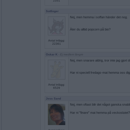
2351
Sotfinger
Nej, men hemma i soffan händer det nog.
Äter du alltid popcorn på bio?
Antal inlägg:
22361
Oskar K
- Ej medlem längre
Nej, men snarare aldrig, tror inte jag gjort
Har ni speciell fredags-mat hemma oss di
Antal inlägg:
6529
Jess Sand
Nej, men oftast blir det något ganska snab
Har ni "finare" mat hemma på veckoslutet?