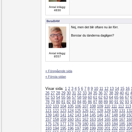
Antal inlägg:
4830
BetaBAM
Nej, men det blir oftare nu än förr.
Borstar du tänderna dagligen?
Antal inlägg:
8557
« Föregående sida
« Första sidan
Visar sida:
1
2
3
4
5
6
7
8
9
10
11
12
13
14
15
16
26
27
28
29
30
31
32
33
34
35
36
37
38
39
40
41
52
53
54
55
56
57
58
59
60
61
62
63
64
65
66
67
78
79
80
81
82
83
84
85
86
87
88
89
90
91
92
93
102
103
104
105
106
107
108
109
110
111
112
113
121
122
123
124
125
126
127
128
129
130
131
13
139
140
141
142
143
144
145
146
147
148
149
15
157
158
159
160
161
162
163
164
165
166
167
16
175
176
177
178
179
180
181
182
183
184
185
18
193
194
195
196
197
198
199
200
201
202
203
20