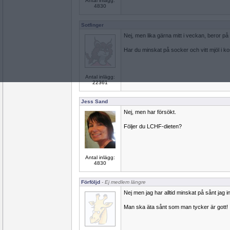
Antal inlägg:
4830
Sotfinger
Nej, men lika gärna mitt i veckan, beror på 
Har du minskat på socker och vitt mjöl i k
Antal inlägg:
22361
Jess Sand
Nej, men har försökt.
Följer du LCHF-dieten?
Antal inlägg:
4830
Förföljd
- Ej medlem längre
Nej men jag har alltid minskat på sånt jag i
Man ska äta sånt som man tycker är gott!