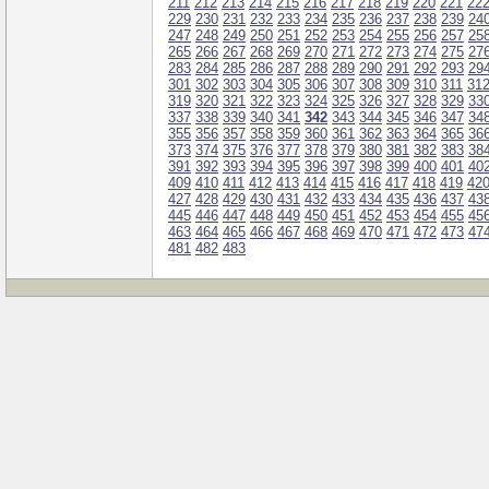
211
212
213
214
215
216
217
218
219
220
221
22
229
230
231
232
233
234
235
236
237
238
239
24
247
248
249
250
251
252
253
254
255
256
257
25
265
266
267
268
269
270
271
272
273
274
275
27
283
284
285
286
287
288
289
290
291
292
293
29
301
302
303
304
305
306
307
308
309
310
311
31
319
320
321
322
323
324
325
326
327
328
329
33
337
338
339
340
341
342
343
344
345
346
347
34
355
356
357
358
359
360
361
362
363
364
365
36
373
374
375
376
377
378
379
380
381
382
383
38
391
392
393
394
395
396
397
398
399
400
401
40
409
410
411
412
413
414
415
416
417
418
419
42
427
428
429
430
431
432
433
434
435
436
437
43
445
446
447
448
449
450
451
452
453
454
455
45
463
464
465
466
467
468
469
470
471
472
473
47
481
482
483