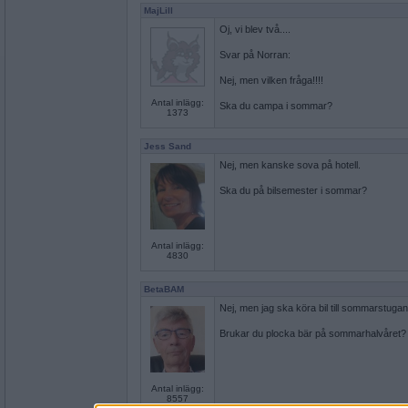
MajLill
Oj, vi blev två....
Svar på Norran:
Nej, men vilken fråga!!!!
Antal inlägg:
Ska du campa i sommar?
1373
Jess Sand
Nej, men kanske sova på hotell.
Ska du på bilsemester i sommar?
Antal inlägg:
4830
BetaBAM
Nej, men jag ska köra bil till sommarstugan
Brukar du plocka bär på sommarhalvåret?
Antal inlägg:
8557