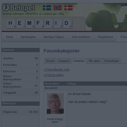
Senaste rullningen, HEmFRId, av cabarita gav 100p
Start
Spelregler
Vanliga frågor
Sök medlem
Topplistor
For
Spelrum
Forumkategorier
Giraffen
28
Snack
Support
Ordlekar
IRL-spel
Turneringar
Krokodilen
0
« Föregående sida
Elefanten
0
« Första sidan
Musen
0
Böjningslistan
Grisen
Användare
Inlägg
21
Böjningslistan
BetaBAM
Inloggade
49
en dt kan hända.
Har du pratat i telefon i dag?
Mobilspel
Pågående
18 463
Antal inlägg:
8557