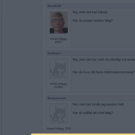
BetaBAM
Nej, men det kan hända.
Har du pratat i telefon idag?
Antal inlägg:
8557
Sotfinger
Nej, men det har varit ett ständigt surrand
Har du kvar ditt fasta telefonabonnemang?
Antal inlägg:
22361
Betapet-Linn
Nej, men det skulle jag kanske haft.
Har du träffat din chef idag?
Antal inlägg: 230