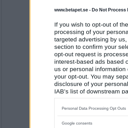
Oskar K
- Ej medlem längre
www.betapet.se -
Do Not Process 
Nej, men det händer ytterst sällan.
If you wish to opt-out of the
Firade du något 6:e juni?
processing of your personal
Antal inlägg:
6529
targeted advertising by us
section to confirm your sel
Sotfinger
opt-out request is proces
Nej, men jag njöt av det vackra vädret.
interest-based ads based o
Har du flaggstång på gården?
us or personal information d
your opt-out. You may separ
Antal inlägg:
22361
disclosure of your personal
IAB’s list of downstream pa
vitvinge
Nej men hade gärna haft en gård.
also be disclosed by us to 
Har du duschat idag?
Downstream Participants
th
Personal Data Processing Opt Outs
third parties.
Antal inlägg: 193
Google consents
Please note that this web