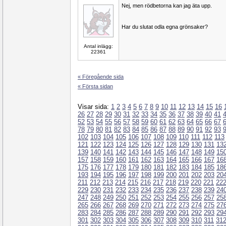
Nej, men rödbetorna kan jag äta upp.
Har du slutat odla egna grönsaker?
Antal inlägg:
22361
« Föregående sida
« Första sidan
Visar sida:
1
2
3
4
5
6
7
8
9
10
11
12
13
14
15
16
26
27
28
29
30
31
32
33
34
35
36
37
38
39
40
41
52
53
54
55
56
57
58
59
60
61
62
63
64
65
66
67
78
79
80
81
82
83
84
85
86
87
88
89
90
91
92
93
102
103
104
105
106
107
108
109
110
111
112
113
121
122
123
124
125
126
127
128
129
130
131
13
139
140
141
142
143
144
145
146
147
148
149
15
157
158
159
160
161
162
163
164
165
166
167
16
175
176
177
178
179
180
181
182
183
184
185
18
193
194
195
196
197
198
199
200
201
202
203
20
211
212
213
214
215
216
217
218
219
220
221
22
229
230
231
232
233
234
235
236
237
238
239
24
247
248
249
250
251
252
253
254
255
256
257
25
265
266
267
268
269
270
271
272
273
274
275
27
283
284
285
286
287
288
289
290
291
292
293
29
301
302
303
304
305
306
307
308
309
310
311
31