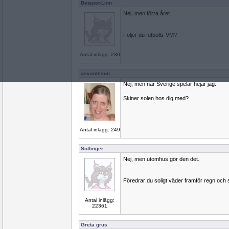
Betapet-Linn
Nej, men förra året.
Följer du fotbolls-VM?
Antal inlägg: 230
asvanteson
Nej, men när Sverige spelar hejar jag.
Skiner solen hos dig med?
Antal inlägg: 249
Sotfinger
Nej, men utomhus gör den det.
Föredrar du soligt väder framför regn och
Antal inlägg:
22361
Greta grus