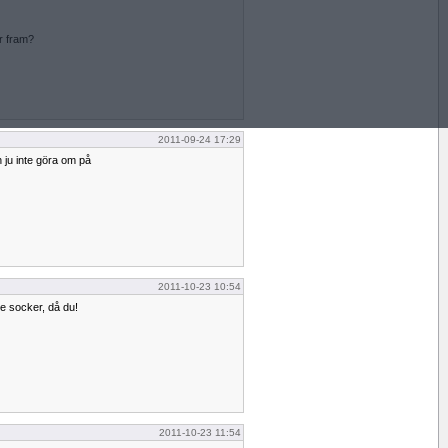
r fram?
2011-09-24 17:29
 ju inte göra om på
2011-10-23 10:54
te socker, då du!
2011-10-23 11:54