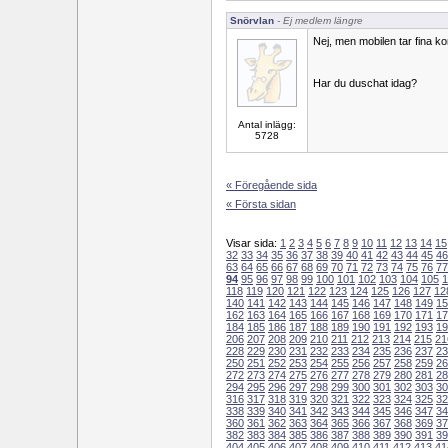
Snörvlan
- Ej medlem längre
Nej, men mobilen tar fina kort 
Har du duschat idag?
Antal inlägg:
5728
« Föregående sida
« Första sidan
Visar sida:
1
2
3
4
5
6
7
8
9
10
11
12
13
14
15
32
33
34
35
36
37
38
39
40
41
42
43
44
45
46
63
64
65
66
67
68
69
70
71
72
73
74
75
76
77
94
95
96
97
98
99
100
101
102
103
104
105
1
118
119
120
121
122
123
124
125
126
127
12
140
141
142
143
144
145
146
147
148
149
15
162
163
164
165
166
167
168
169
170
171
17
184
185
186
187
188
189
190
191
192
193
19
206
207
208
209
210
211
212
213
214
215
21
228
229
230
231
232
233
234
235
236
237
23
250
251
252
253
254
255
256
257
258
259
26
272
273
274
275
276
277
278
279
280
281
28
294
295
296
297
298
299
300
301
302
303
30
316
317
318
319
320
321
322
323
324
325
32
338
339
340
341
342
343
344
345
346
347
34
360
361
362
363
364
365
366
367
368
369
37
382
383
384
385
386
387
388
389
390
391
39
404
405
406
407
408
409
410
411
412
413
41