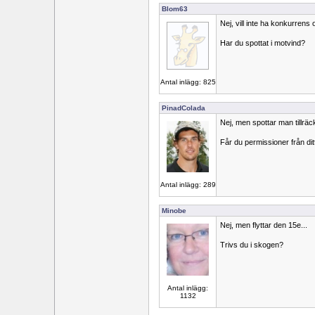
Blom63
Nej, vill inte ha konkurre
Har du spottat i motvind?
Antal inlägg: 825
PinadColada
Nej, men spottar man tillräc
Får du permissioner från dit
Antal inlägg: 289
Minobe
Nej, men flyttar den 15e...
Trivs du i skogen?
Antal inlägg:
1132