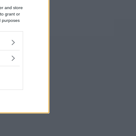
er and store
to grant or
ed purposes