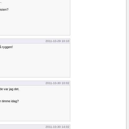
..
östen?
2011-10-29 10:10
å ryggen!
2011-10-30 10:02
e var jag det.
en timme idag?
2011-10-30 14:02