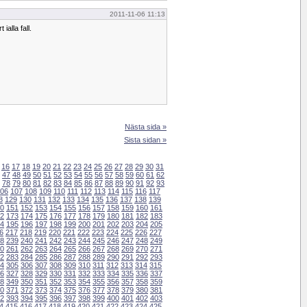
2011-11-06 11:13
ialla fall.
Nästa sida »
Sista sidan »
16
17
18
19
20
21
22
23
24
25
26
27
28
29
30
31
47
48
49
50
51
52
53
54
55
56
57
58
59
60
61
62
78
79
80
81
82
83
84
85
86
87
88
89
90
91
92
93
06
107
108
109
110
111
112
113
114
115
116
117
8
129
130
131
132
133
134
135
136
137
138
139
0
151
152
153
154
155
156
157
158
159
160
161
2
173
174
175
176
177
178
179
180
181
182
183
4
195
196
197
198
199
200
201
202
203
204
205
6
217
218
219
220
221
222
223
224
225
226
227
8
239
240
241
242
243
244
245
246
247
248
249
0
261
262
263
264
265
266
267
268
269
270
271
2
283
284
285
286
287
288
289
290
291
292
293
4
305
306
307
308
309
310
311
312
313
314
315
6
327
328
329
330
331
332
333
334
335
336
337
8
349
350
351
352
353
354
355
356
357
358
359
0
371
372
373
374
375
376
377
378
379
380
381
2
393
394
395
396
397
398
399
400
401
402
403
4
415
416
417
418
419
420
421
422
423
424
425