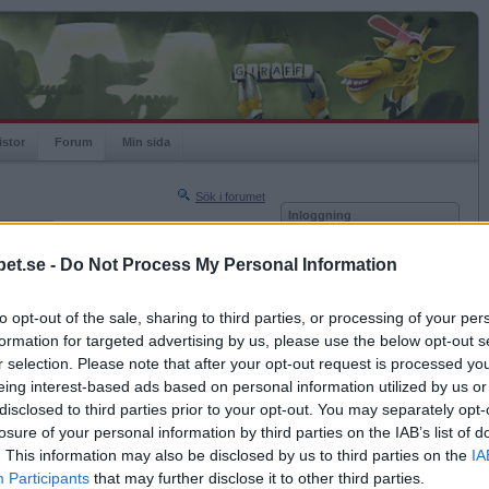
istor
Forum
Min sida
Sök i forumet
Inloggning
rneringar
Användare
et.se -
Do Not Process My Personal Information
Nästa sida »
Lösenord
Sista sidan »
to opt-out of the sale, sharing to third parties, or processing of your per
Kom ihåg mig
2011-09-13 01:20
formation for targeted advertising by us, please use the below opt-out s
Logga in
r selection. Please note that after your opt-out request is processed y
eing interest-based ads based on personal information utilized by us or
Glömt ditt lösenord?
Få ny aktiveringslänk
disclosed to third parties prior to your opt-out. You may separately opt-
losure of your personal information by third parties on the IAB’s list of
. This information may also be disclosed by us to third parties on the
IA
Betapet är gratis!
Participants
that may further disclose it to other third parties.