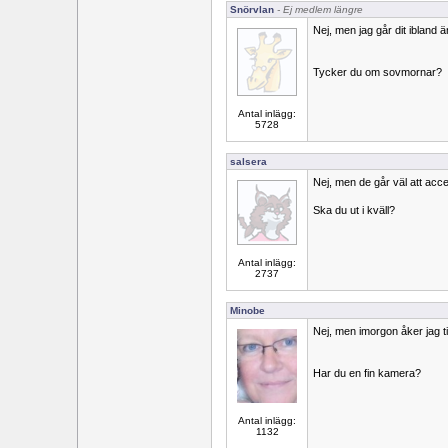
Snörvlan
- Ej medlem längre
Nej, men jag går dit ibland 
Tycker du om sovmornar?
Antal inlägg:
5728
salsera
Nej, men de går väl att acc
Ska du ut i kväll?
Antal inlägg:
2737
Minobe
Nej, men imorgon åker jag til
Har du en fin kamera?
Antal inlägg:
1132