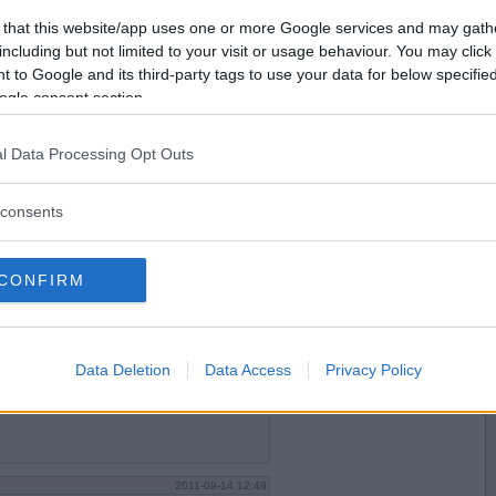
2011-09-13 10:49
Vill du bli
 that this website/app uses one or more Google services and may gath
medlem?
including but not limited to your visit or usage behaviour. You may click 
g?
 to Google and its third-party tags to use your data for below specifi
Skapa nytt konto
ogle consent section.
l Data Processing Opt Outs
2011-09-13 12:18
l göra mig rik.
consents
CONFIRM
2011-09-13 14:28
tt komma till jobbet
Data Deletion
Data Access
Privacy Policy
2011-09-14 12:48