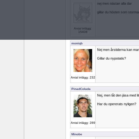
nej men nästan alla dar
gillar du hösten som storma
Antal inlägg:
15408
moniqb
Nej men årstiderna kan man
Gillar du nypotatis?
Antal inlägg: 232
PinadColada
Nej, men låt den jäsa med li
Har du opererats nyligen?
Antal inlägg: 289
Minobe