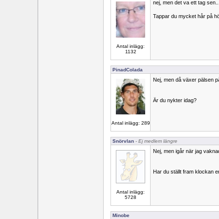
nej, men det va ett tag sen..
Tappar du mycket hår på h
Antal inlägg:
1132
PinadColada
Nej, men då växer pälsen p
Är du nykter idag?
Antal inlägg: 289
Snörvlan
- Ej medlem längre
Nej, men igår när jag vaknad
Har du ställt fram klockan 
Antal inlägg:
5728
Minobe