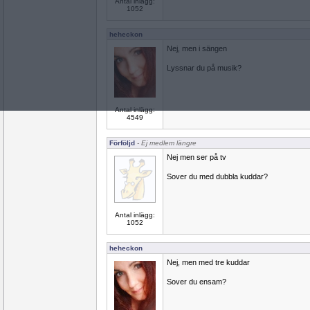
Antal inlägg:
1052
heheckon
Nej, men i sängen
Lyssnar du på musik?
Antal inlägg:
4549
Förföljd
- Ej medlem längre
Nej men ser på tv
Sover du med dubbla kuddar?
Antal inlägg:
1052
heheckon
Nej, men med tre kuddar
Sover du ensam?