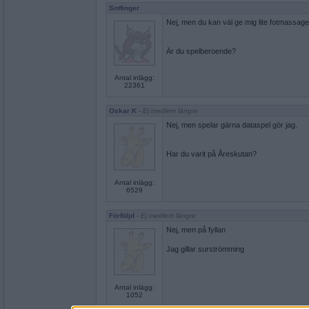
Sotfinger
Nej, men du kan väl ge mig lite fotmassage i
Är du spelberoende?
Antal inlägg:
22361
Oskar K
- Ej medlem längre
Nej, men spelar gärna dataspel gör jag.
Har du varit på Åreskutan?
Antal inlägg:
6529
Förföljd
- Ej medlem längre
Nej, men på fyllan
Jag gillar surströmming
Antal inlägg:
1052