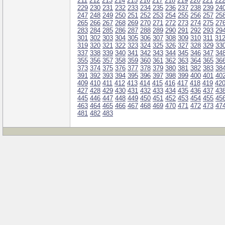
211
212
213
214
215
216
217
218
219
220
221
22
229
230
231
232
233
234
235
236
237
238
239
24
247
248
249
250
251
252
253
254
255
256
257
25
265
266
267
268
269
270
271
272
273
274
275
27
283
284
285
286
287
288
289
290
291
292
293
29
301
302
303
304
305
306
307
308
309
310
311
31
319
320
321
322
323
324
325
326
327
328
329
33
337
338
339
340
341
342
343
344
345
346
347
34
355
356
357
358
359
360
361
362
363
364
365
36
373
374
375
376
377
378
379
380
381
382
383
38
391
392
393
394
395
396
397
398
399
400
401
40
409
410
411
412
413
414
415
416
417
418
419
42
427
428
429
430
431
432
433
434
435
436
437
43
445
446
447
448
449
450
451
452
453
454
455
45
463
464
465
466
467
468
469
470
471
472
473
47
481
482
483