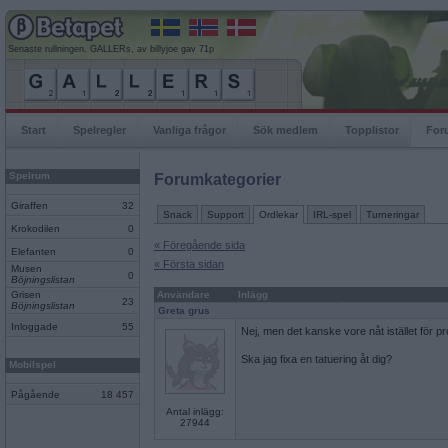
Senaste rullningen, GALLERs, av billyjoe gav 71p
Start
Spelregler
Vanliga frågor
Sök medlem
Topplistor
For
Spelrum
Forumkategorier
Giraffen
32
Snack
Support
Ordlekar
IRL-spel
Turneringar
Krokodilen
0
« Föregående sida
Elefanten
0
« Första sidan
Musen
0
Böjningslistan
Grisen
Användare
Inlägg
23
Böjningslistan
Greta grus
Inloggade
55
Nej, men det kanske vore nåt istället för 
Ska jag fixa en tatuering åt dig?
Mobilspel
Pågående
18 457
Antal inlägg:
27944