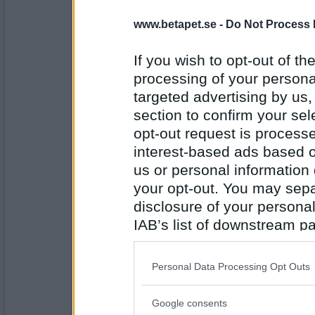
heheckon
www.betapet.se -
Do Not Process 
Nej men rökt böckling
Ska du jobba i morgon?
If you wish to opt-out of the
processing of your personal
Antal inlägg:
targeted advertising by us
4549
section to confirm your sel
Förföljd
- Ej medlem längre
opt-out request is proces
Nej, men jag ska städa
interest-based ads based o
Jag har skrivit fler inlägg än du
us or personal information d
your opt-out. You may separ
Antal inlägg:
disclosure of your personal
1052
IAB’s list of downstream pa
Sotfinger
also be disclosed by us to 
Nej men nu tror jag du skojar
Downstream Participants
th
Personal Data Processing Opt Outs
Är du alltid förföljd?
third parties.
Antal inlägg:
Google consents
Please note that this web
22361