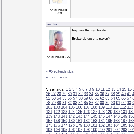
Antal inlägg:
6529
aschia
Nej men lite mys blir det.
Brukar du duscha naken?
Antal inlägg: 729
« Föregående sida
« Första sidan
Visar sida:
1
2
3
4
5
6
7
8
9
10
11
12
13
14
15
16
26
27
28
29
30
31
32
33
34
35
36
37
38
39
40
41
52
53
54
55
56
57
58
59
60
61
62
63
64
65
66
67
78
79
80
81
82
83
84
85
86
87
88
89
90
91
92
93
102
103
104
105
106
107
108
109
110
111
112
113
121
122
123
124
125
126
127
128
129
130
131
13
139
140
141
142
143
144
145
146
147
148
149
15
157
158
159
160
161
162
163
164
165
166
167
16
175
176
177
178
179
180
181
182
183
184
185
18
193
194
195
196
197
198
199
200
201
202
203
20