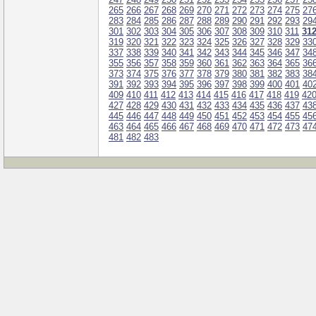
265
266
267
268
269
270
271
272
273
274
275
27
283
284
285
286
287
288
289
290
291
292
293
29
301
302
303
304
305
306
307
308
309
310
311
31
319
320
321
322
323
324
325
326
327
328
329
33
337
338
339
340
341
342
343
344
345
346
347
34
355
356
357
358
359
360
361
362
363
364
365
36
373
374
375
376
377
378
379
380
381
382
383
38
391
392
393
394
395
396
397
398
399
400
401
40
409
410
411
412
413
414
415
416
417
418
419
42
427
428
429
430
431
432
433
434
435
436
437
43
445
446
447
448
449
450
451
452
453
454
455
45
463
464
465
466
467
468
469
470
471
472
473
47
481
482
483