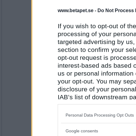
Oskar K
- Ej medlem längre
www.betapet.se -
Do Not Process 
Nej, men katten äter en hel del av min mat.
If you wish to opt-out of the
Tror du att SÄPO har koll på dig?
processing of your personal
Antal inlägg:
targeted advertising by us
6529
section to confirm your sel
BetaBAM
opt-out request is proces
Nej, men det ska de väl ändå inte behöva.
interest-based ads based o
Brukar du använda tvål när du tvättar dig?
us or personal information d
your opt-out. You may separ
Antal inlägg:
disclosure of your personal
8557
IAB’s list of downstream pa
Snigelfuzz
also be disclosed by us to 
Nej, men jag använder duschcreme.
Downstream Participants
th
Personal Data Processing Opt Outs
Brukar du hälsa på dina grannar?
third parties.
Google consents
Please note that this web
Antal inlägg: 467