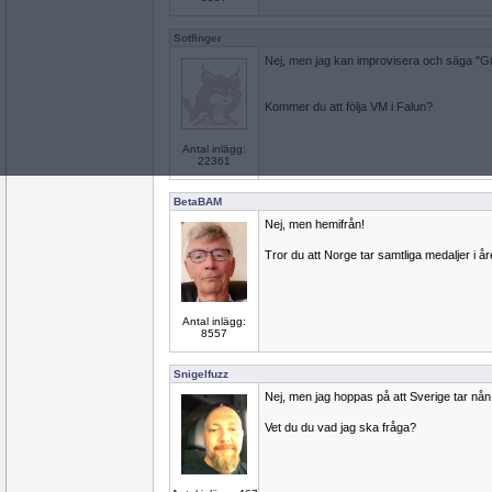
Sotfinger
Nej, men jag kan improvisera och säga "Guld
Kommer du att följa VM i Falun?
Antal inlägg:
22361
BetaBAM
Nej, men hemifrån!
Tror du att Norge tar samtliga medaljer i å
Antal inlägg:
8557
Snigelfuzz
Nej, men jag hoppas på att Sverige tar nån
Vet du du vad jag ska fråga?