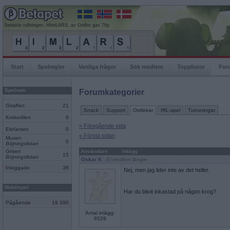
Senaste rullningen, HImLARS, av Gnillot gav 76p
Start
Spelregler
Vanliga frågor
Sök medlem
Topplistor
For
Spelrum
Forumkategorier
Giraffen
21
Snack
Support
Ordlekar
IRL-spel
Turneringar
Krokodilen
0
« Föregående sida
Elefanten
0
« Första sidan
Musen
0
Böjningslistan
Grisen
Användare
Inlägg
15
Böjningslistan
Oskar K
- Ej medlem längre
Inloggade
36
Nej, men jag lider inte av det heller.
Mobilspel
Har du blivit inkastad på någon krog?
Pågående
18 390
Antal inlägg:
6529