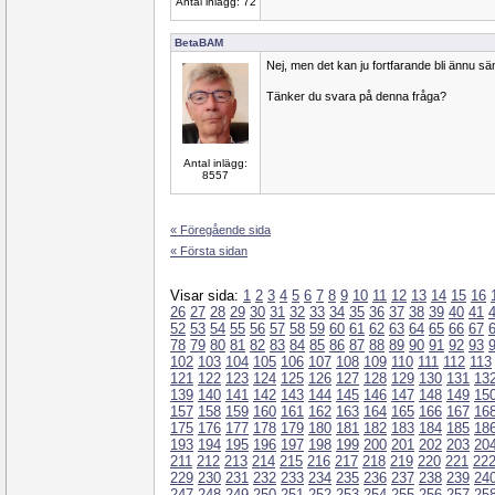
Antal inlägg: 72
BetaBAM
Nej, men det kan ju fortfarande bli ännu sä
Tänker du svara på denna fråga?
Antal inlägg:
8557
« Föregående sida
« Första sidan
Visar sida:
1
2
3
4
5
6
7
8
9
10
11
12
13
14
15
16
26
27
28
29
30
31
32
33
34
35
36
37
38
39
40
41
52
53
54
55
56
57
58
59
60
61
62
63
64
65
66
67
78
79
80
81
82
83
84
85
86
87
88
89
90
91
92
93
102
103
104
105
106
107
108
109
110
111
112
113
121
122
123
124
125
126
127
128
129
130
131
13
139
140
141
142
143
144
145
146
147
148
149
15
157
158
159
160
161
162
163
164
165
166
167
16
175
176
177
178
179
180
181
182
183
184
185
18
193
194
195
196
197
198
199
200
201
202
203
20
211
212
213
214
215
216
217
218
219
220
221
22
229
230
231
232
233
234
235
236
237
238
239
24
247
248
249
250
251
252
253
254
255
256
257
25