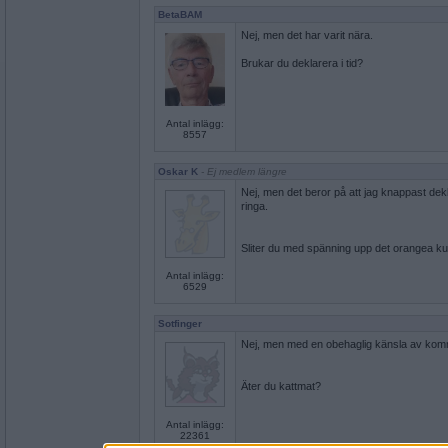
BetaBAM
Nej, men det har varit nära.
Brukar du deklarera i tid?
Antal inlägg:
8557
Oskar K
- Ej medlem längre
Nej, men det beror på att jag knappast dekl
ringa.
Sliter du med spänning upp det orangea ku
Antal inlägg:
6529
Sotfinger
Nej, men med en obehaglig känsla av kom
Äter du kattmat?
Antal inlägg:
22361