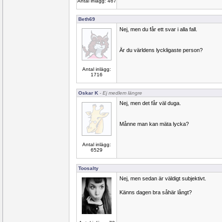
Antal inlägg: 467
Beth69
Nej, men du får ett svar i alla fall.
Är du världens lyckligaste person?
Antal inlägg:
1716
Oskar K
- Ej medlem längre
Nej, men det får väl duga.
Månne man kan mäta lycka?
Antal inlägg:
6529
Toosalty
Nej, men sedan är väldigt subjektivt.
Känns dagen bra såhär långt?