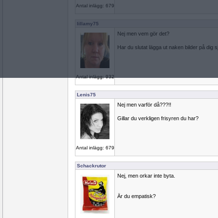
Antal inlägg: 679
lillamy75
Nej men vem gör det?
Har du slutat lägga ut naken bilder på dig sj
Antal inlägg: 932
Lenis75
Nej men varför då???!!
Gillar du verkligen frisyren du har?
Antal inlägg: 679
Schackrutor
Nej, men orkar inte byta.
Är du empatisk?