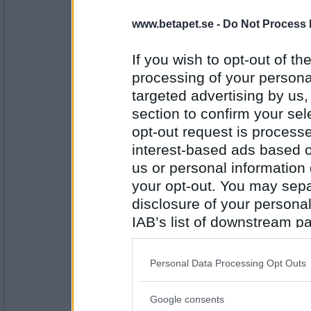
Ruckzuck
www.betapet.se -
Do Not Process 
Nej, men på nätterna.
Har du slutat knarka än?
If you wish to opt-out of the
processing of your personal
Antal inlägg:
targeted advertising by us
34614
section to confirm your sel
deGothia
opt-out request is proces
Nej, men jag källsorterar kanylerna
interest-based ads based o
Duschar du aldrig?
us or personal information d
your opt-out. You may separ
disclosure of your personal
Antal inlägg:
5079
IAB’s list of downstream pa
Lenis75
also be disclosed by us to 
Nej men vi androider gör sällan det
Downstream Participants
th
Personal Data Processing Opt Outs
Ringer du din mamma på Mors dag?
third parties.
Google consents
Please note that this web
Antal inlägg: 679