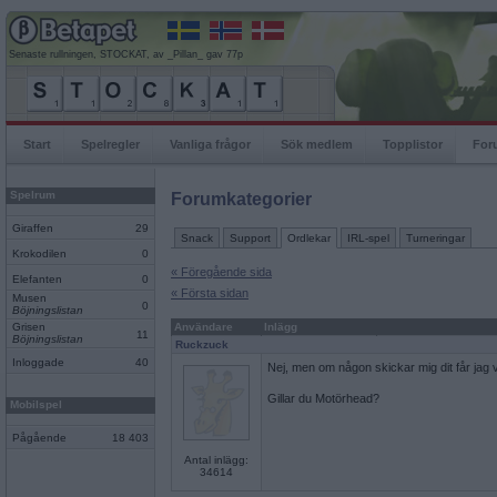
Senaste rullningen, STOCKAT, av _Pillan_ gav 77p
Start
Spelregler
Vanliga frågor
Sök medlem
Topplistor
For
Spelrum
Forumkategorier
Giraffen
29
Snack
Support
Ordlekar
IRL-spel
Turneringar
Krokodilen
0
« Föregående sida
Elefanten
0
« Första sidan
Musen
0
Böjningslistan
Grisen
Användare
Inlägg
11
Böjningslistan
Ruckzuck
Inloggade
40
Nej, men om någon skickar mig dit får jag v
Gillar du Motörhead?
Mobilspel
Pågående
18 403
Antal inlägg:
34614