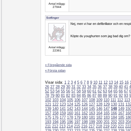
Antal inlägg:
27944
Sotfinger
Nej, men vi har en defibrillator och en res
Köpte du youghurten som jag bad dig om?
Antal inlägg:
22361
« Föregående sida
« Första sidan
Visar sida:
1
2
3
4
5
6
7
8
9
10
11
12
13
14
15
16
26
27
28
29
30
31
32
33
34
35
36
37
38
39
40
41
52
53
54
55
56
57
58
59
60
61
62
63
64
65
66
67
78
79
80
81
82
83
84
85
86
87
88
89
90
91
92
93
102
103
104
105
106
107
108
109
110
111
112
113
121
122
123
124
125
126
127
128
129
130
131
13
139
140
141
142
143
144
145
146
147
148
149
15
157
158
159
160
161
162
163
164
165
166
167
16
175
176
177
178
179
180
181
182
183
184
185
18
193
194
195
196
197
198
199
200
201
202
203
20
211
212
213
214
215
216
217
218
219
220
221
22
229
230
231
232
233
234
235
236
237
238
239
24