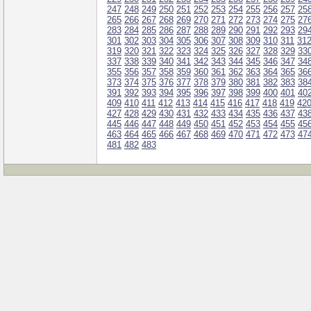
247
248
249
250
251
252
253
254
255
256
257
25
265
266
267
268
269
270
271
272
273
274
275
27
283
284
285
286
287
288
289
290
291
292
293
29
301
302
303
304
305
306
307
308
309
310
311
31
319
320
321
322
323
324
325
326
327
328
329
33
337
338
339
340
341
342
343
344
345
346
347
34
355
356
357
358
359
360
361
362
363
364
365
36
373
374
375
376
377
378
379
380
381
382
383
38
391
392
393
394
395
396
397
398
399
400
401
40
409
410
411
412
413
414
415
416
417
418
419
42
427
428
429
430
431
432
433
434
435
436
437
43
445
446
447
448
449
450
451
452
453
454
455
45
463
464
465
466
467
468
469
470
471
472
473
47
481
482
483