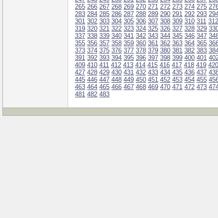
265
266
267
268
269
270
271
272
273
274
275
27
283
284
285
286
287
288
289
290
291
292
293
29
301
302
303
304
305
306
307
308
309
310
311
31
319
320
321
322
323
324
325
326
327
328
329
33
337
338
339
340
341
342
343
344
345
346
347
34
355
356
357
358
359
360
361
362
363
364
365
36
373
374
375
376
377
378
379
380
381
382
383
38
391
392
393
394
395
396
397
398
399
400
401
40
409
410
411
412
413
414
415
416
417
418
419
42
427
428
429
430
431
432
433
434
435
436
437
43
445
446
447
448
449
450
451
452
453
454
455
45
463
464
465
466
467
468
469
470
471
472
473
47
481
482
483