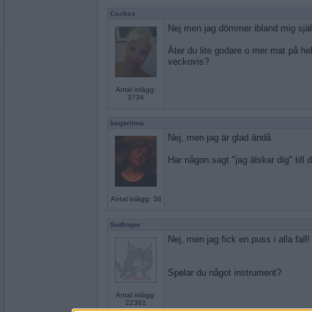
Ceckes
Nej men jag dömmer ibland mig själ
Äter du lite godare o mer mat på he
veckovis?
Antal inlägg:
3734
bagarinna
Nej, men jag är glad ändå.
Har någon sagt "jag älskar dig" till 
Antal inlägg: 38
Sotfinger
Nej, men jag fick en puss i alla fall!
Spelar du något instrument?
Antal inlägg:
22361