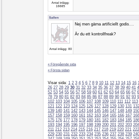
Antal inlägg:
16685
Sallen
Nej men gärna artificiellt godis....
Är du ett kontrollfreak?
Antal inlägg: 80
« Föregående sida
« Första sidan
Visar sida:
1
2
3
4
5
6
7
8
9
10
11
12
13
14
15
16
26
27
28
29
30
31
32
33
34
35
36
37
38
39
40
41
52
53
54
55
56
57
58
59
60
61
62
63
64
65
66
67
78
79
80
81
82
83
84
85
86
87
88
89
90
91
92
93
102
103
104
105
106
107
108
109
110
111
112
113
121
122
123
124
125
126
127
128
129
130
131
13
139
140
141
142
143
144
145
146
147
148
149
15
157
158
159
160
161
162
163
164
165
166
167
16
175
176
177
178
179
180
181
182
183
184
185
18
193
194
195
196
197
198
199
200
201
202
203
20
211
212
213
214
215
216
217
218
219
220
221
22
229
230
231
232
233
234
235
236
237
238
239
24
247
248
249
250
251
252
253
254
255
256
257
25