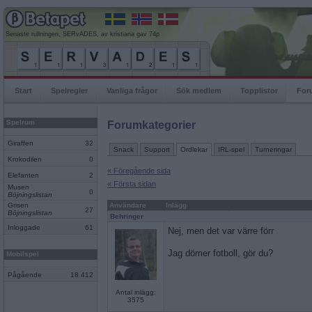
Senaste rullningen, SERvADES, av kristiana gav 74p
Start
Spelregler
Vanliga frågor
Sök medlem
Topplistor
For
Spelrum
Forumkategorier
Giraffen
32
Snack
Support
Ordlekar
IRL-spel
Turneringar
Krokodilen
0
« Föregående sida
Elefanten
2
« Första sidan
Musen
0
Böjningslistan
Grisen
Användare
Inlägg
27
Böjningslistan
Behringer
Inloggade
61
Nej, men det var värre förr
Jag dömer fotboll, gör du?
Mobilspel
Pågående
18 412
Antal inlägg:
3575