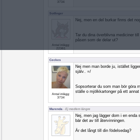
3734
Sotfinger
Nej, men en del burkar finns det no
Tar du dina överblivna mediciner til
påsen som de delar ut?
Antal inlägg:
22361
Ceckes
Nej men man borde ju, istället ligger
själv.. =/
Sopsorterar du som man bör göra m
ställe o mjölkkartonger på ett annat
Antal inlägg:
3734
Marenda
- Ej medlem längre
Nej, men jag lägger dom i en enda s
bär det av till återvinningen.
Är det långt till din födelsedag?