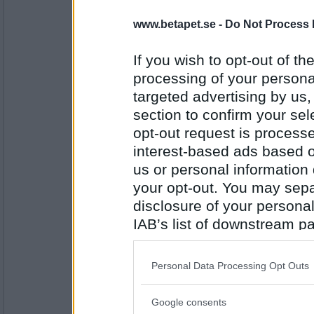
remvanrijn
www.betapet.se -
Do Not Process 
nej,men det är nog alla glada över.
If you wish to opt-out of the
processing of your personal
tänker du vara kvar på forum?
targeted advertising by us
Antal inlägg:
16685
section to confirm your sel
Mymla
opt-out request is proces
nej, men kanske åter kommer ikväll
interest-based ads based o
Har du badat i havet o sett manet
us or personal information d
närmare?
Antal inlägg:
your opt-out. You may separ
1745
disclosure of your personal
Ceckes
IAB’s list of downstream pa
Nej men jag har badat o det var skö
also be disclosed by us to 
Downstream Participants
th
Har du nästan ramlat ned från en br
Personal Data Processing Opt Outs
third parties.
Antal inlägg:
3734
Google consents
Please note that this web