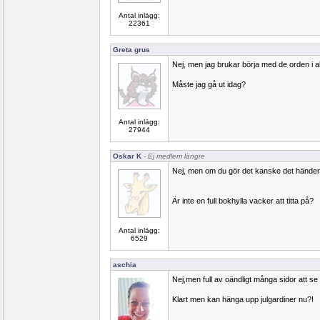
Antal inlägg:
22361
Greta grus
Nej, men jag brukar börja med de orden i all
Måste jag gå ut idag?
Antal inlägg:
27944
Oskar K
- Ej medlem längre
Nej, men om du gör det kanske det hände
Är inte en full bokhylla vacker att titta på?
Antal inlägg:
6529
aschia
Nej,men full av oändligt många sidor att se
Klart men kan hänga upp julgardiner nu?!