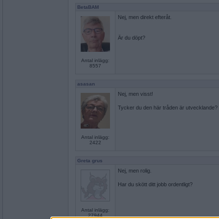
BetaBAM
Nej, men direkt efteråt.
Är du döpt?
Antal inlägg:
8557
asasan
Nej, men visst!
Tycker du den här tråden är utvecklande?
Antal inlägg:
2422
Greta grus
Nej, men rolig.
Har du skött ditt jobb ordentligt?
Antal inlägg:
27944