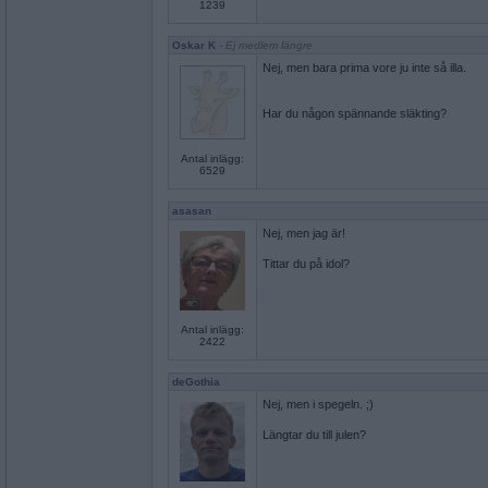
1239
Oskar K
- Ej medlem längre
Nej, men bara prima vore ju inte så illa.
Har du någon spännande släkting?
Antal inlägg:
6529
asasan
Nej, men jag är!
Tittar du på idol?
Antal inlägg:
2422
deGothia
Nej, men i spegeln. ;)
Längtar du till julen?