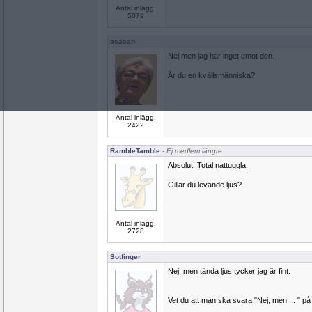
Antal inlägg:
5079
asasan
Nej men jag har inget emot den.
Är du en kvällsmänniska?
Antal inlägg:
2422
RambleTamble
- Ej medlem längre
Absolut! Total nattuggla.
Gillar du levande ljus?
Antal inlägg:
2728
Sotfinger
Nej, men tända ljus tycker jag är fint.
Vet du att man ska svara "Nej, men ... " på 