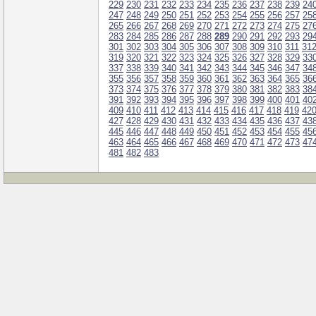
229
230
231
232
233
234
235
236
237
238
239
24
247
248
249
250
251
252
253
254
255
256
257
25
265
266
267
268
269
270
271
272
273
274
275
27
283
284
285
286
287
288
289
290
291
292
293
29
301
302
303
304
305
306
307
308
309
310
311
31
319
320
321
322
323
324
325
326
327
328
329
33
337
338
339
340
341
342
343
344
345
346
347
34
355
356
357
358
359
360
361
362
363
364
365
36
373
374
375
376
377
378
379
380
381
382
383
38
391
392
393
394
395
396
397
398
399
400
401
40
409
410
411
412
413
414
415
416
417
418
419
42
427
428
429
430
431
432
433
434
435
436
437
43
445
446
447
448
449
450
451
452
453
454
455
45
463
464
465
466
467
468
469
470
471
472
473
47
481
482
483