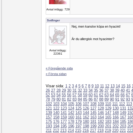
Antal inlägg: 729
Sotfinger
Nej, men kanske köpa en hyacint!
Är du allergisk mot hyacinter?
Antal inlägg:
22361
« Föregående sida
« Första sidan
Visar sida:
1
2
3
4
5
6
7
8
9
10
11
12
13
14
15
16
26
27
28
29
30
31
32
33
34
35
36
37
38
39
40
41
52
53
54
55
56
57
58
59
60
61
62
63
64
65
66
67
78
79
80
81
82
83
84
85
86
87
88
89
90
91
92
93
102
103
104
105
106
107
108
109
110
111
112
113
121
122
123
124
125
126
127
128
129
130
131
13
139
140
141
142
143
144
145
146
147
148
149
15
157
158
159
160
161
162
163
164
165
166
167
16
175
176
177
178
179
180
181
182
183
184
185
18
193
194
195
196
197
198
199
200
201
202
203
20
211
212
213
214
215
216
217
218
219
220
221
22