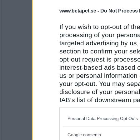
Sotfinger
www.betapet.se -
Do Not Process 
Nej, men så gott jag kunnat
Vill du jobba efter 65?
If you wish to opt-out of the
processing of your personal
Antal inlägg:
targeted advertising by us
22361
section to confirm your sel
Förföljd
- Ej medlem längre
opt-out request is proces
Nej, men finns säkert många som vill det 
interest-based ads based o
Lärde du dig något i skolan?
us or personal information d
your opt-out. You may separ
Antal inlägg:
disclosure of your personal
1052
IAB’s list of downstream pa
BetaBAM
also be disclosed by us to 
Nej, men på något sätt har saker fastnad g
Downstream Participants
th
Personal Data Processing Opt Outs
Åt du något i går?
third parties.
Google consents
Please note that this web
Antal inlägg: