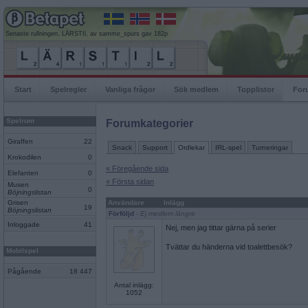
Senaste rullningen, LÄRSTIl, av samme_spurs gav 182p
Start
Spelregler
Vanliga frågor
Sök medlem
Topplistor
For
Spelrum
Forumkategorier
Giraffen
22
Snack
Support
Ordlekar
IRL-spel
Turneringar
Krokodilen
0
« Föregående sida
Elefanten
0
« Första sidan
Musen
0
Böjningslistan
Grisen
Användare
Inlägg
19
Böjningslistan
Förföljd
- Ej medlem längre
Inloggade
41
Nej, men jag tittar gärna på serier
Tvättar du händerna vid toalettbesök?
Mobilspel
Pågående
18 447
Antal inlägg:
1052