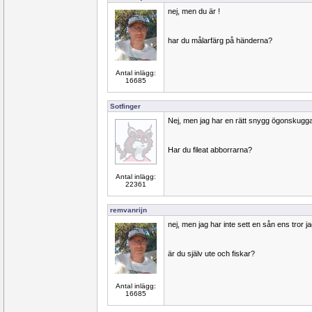
nej, men du är !
har du målarfärg på händerna?
Antal inlägg:
16685
Sotfinger
Nej, men jag har en rätt snygg ögonskugg
Har du fileat abborrarna?
Antal inlägg:
22361
remvanrijn
nej, men jag har inte sett en sån ens tror j
är du själv ute och fiskar?
Antal inlägg:
16685