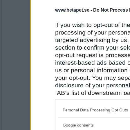
LisaE0
- Ej medlem längre
Nej, mina tomtar trivs bäst på loftet *l*
www.betapet.se -
Do Not Process 
Vad ska du med traktorn till?
If you wish to opt-out of the
processing of your personal
Antal inlägg: 675
targeted advertising by us
Sotfinger
section to confirm your sel
Nej men så du frågar, varför vill du veta de
opt-out request is proces
interest-based ads based o
Har du tagit ditt lastbilskörkort än?
us or personal information d
Antal inlägg:
your opt-out. You may separ
22361
disclosure of your personal
Yrhätta
- Ej medlem längre
IAB’s list of downstream pa
Nej men jag kör upp på måndag
also be disclosed by us to 
Är du inte trött nu?
Downstream Participants
th
Personal Data Processing Opt Outs
third parties.
Antal inlägg: 231
Google consents
Please note that this web
Sotfinger