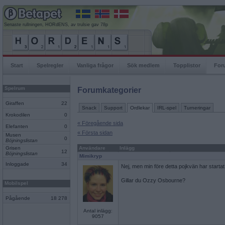
Senaste rullningen, HORdENS, av trulsie gav 78p
Start
Spelregler
Vanliga frågor
Sök medlem
Topplistor
For
Spelrum
Forumkategorier
Giraffen
22
Snack
Support
Ordlekar
IRL-spel
Turneringar
Krokodilen
0
« Föregående sida
Elefanten
0
« Första sidan
Musen
0
Böjningslistan
Grisen
Användare
Inlägg
12
Böjningslistan
Mimikryp
Inloggade
34
Nej, men min före detta pojkvän har startat e
Gillar du Ozzy Osbourne?
Mobilspel
Pågående
18 278
Antal inlägg:
9057