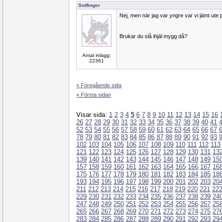
Sotfinger
Nej, men när jag var yngre var vi jämt ute 
Brukar du slå ihjäl mygg då?
Antal inlägg:
22361
« Föregående sida
« Första sidan
Visar sida:
1
2
3
4
5
6
7
8
9
10
11
12
13
14
15
16
26
27
28
29
30
31
32
33
34
35
36
37
38
39
40
41
52
53
54
55
56
57
58
59
60
61
62
63
64
65
66
67
78
79
80
81
82
83
84
85
86
87
88
89
90
91
92
93
102
103
104
105
106
107
108
109
110
111
112
113
121
122
123
124
125
126
127
128
129
130
131
13
139
140
141
142
143
144
145
146
147
148
149
15
157
158
159
160
161
162
163
164
165
166
167
16
175
176
177
178
179
180
181
182
183
184
185
18
193
194
195
196
197
198
199
200
201
202
203
20
211
212
213
214
215
216
217
218
219
220
221
22
229
230
231
232
233
234
235
236
237
238
239
24
247
248
249
250
251
252
253
254
255
256
257
25
265
266
267
268
269
270
271
272
273
274
275
27
283
284
285
286
287
288
289
290
291
292
293
29