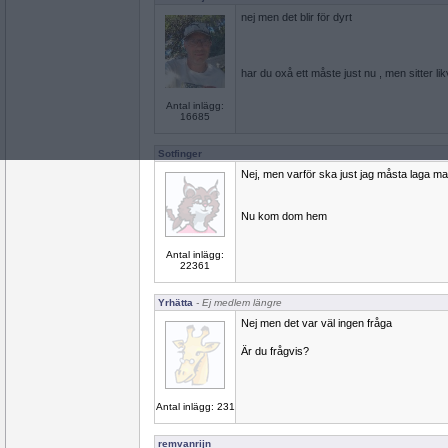
nej men det blir för dyrt
har du oxå ett måste just nu , men sitter li
Antal inlägg:
16685
Sotfinger
Nej, men varför ska just jag måsta laga ma
Nu kom dom hem
Antal inlägg:
22361
Yrhätta
- Ej medlem längre
Nej men det var väl ingen fråga
Är du frågvis?
Antal inlägg: 231
remvanrijn