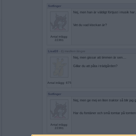
Sotfinger
Nej, men han är väldigt förtjust i musik har 
Vet du vad klockan är?
Antal inlägg:
22361
LisaE0
- Ej medlem längre
Nej, men gissar att timmen är sen....
Gillar du att påta i trädgården?
Antal inlägg: 675
Sotfinger
Nej, men ge mej en liten traktor så blir jag 
Har du fontäner och små tomtar på tomten
Antal inlägg:
22361