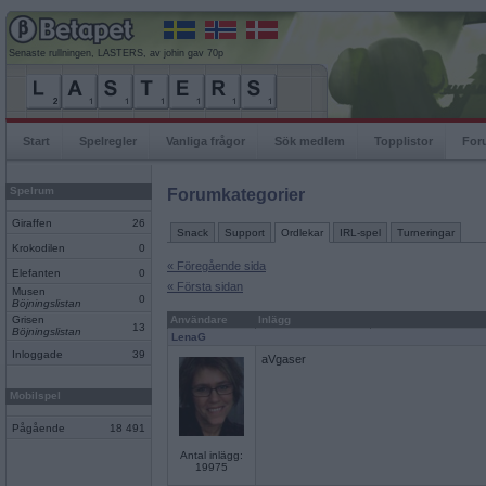
Senaste rullningen, LASTERS, av johin gav 70p
Start
Spelregler
Vanliga frågor
Sök medlem
Topplistor
For
Spelrum
Forumkategorier
Giraffen
26
Snack
Support
Ordlekar
IRL-spel
Turneringar
Krokodilen
0
« Föregående sida
Elefanten
0
« Första sidan
Musen
0
Böjningslistan
Grisen
Användare
Inlägg
13
Böjningslistan
LenaG
Inloggade
39
aVgaser
Mobilspel
Pågående
18 491
Antal inlägg:
19975