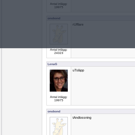
Antal inlägg:
19975
onobond
rUfflare
Antal inlägg:
24323
LenaG
uTsläpp
Antal inlägg:
19975
onobond
tAndlossning