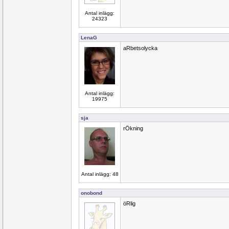
Antal inlägg:
24323
LenaG
aRbetsolycka
Antal inlägg:
19975
sja
rÖkning
Antal inlägg: 48
onobond
öRlig