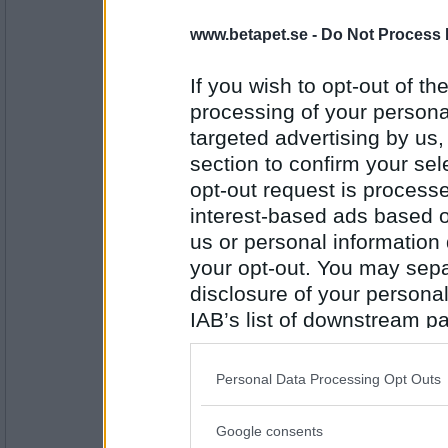
24323
www.betapet.se -
Do Not Process 
Linn-z
aLvarlig-sjukdom
If you wish to opt-out of the
processing of your personal
targeted advertising by us
Antal inlägg: 801
section to confirm your sel
opt-out request is proces
Svärtingebo
lEvercirros
interest-based ads based o
us or personal information d
your opt-out. You may separ
disclosure of your personal
Antal inlägg:
2152
IAB’s list of downstream pa
also be disclosed by us to 
witchgame
eBola-virus
Downstream Participants
th
Personal Data Processing Opt Outs
third parties.
Google consents
Please note that this web