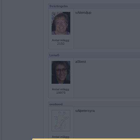
Svärtingebo
vAttendjup
Antal inlägg:
2152
LenaG
aSbest
Antal inlägg:
19975
onobond
sAlpetersyra
Antal inlägg: