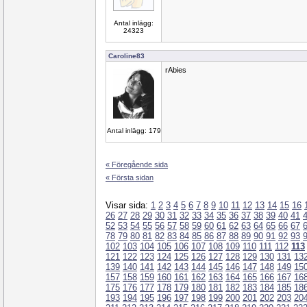
Antal inlägg:
24323
Caroline83
rAbies
Antal inlägg: 179
« Föregående sida
« Första sidan
Visar sida:
1
2
3
4
5
6
7
8
9
10
11
12
13
14
15
16
26
27
28
29
30
31
32
33
34
35
36
37
38
39
40
41
52
53
54
55
56
57
58
59
60
61
62
63
64
65
66
67
78
79
80
81
82
83
84
85
86
87
88
89
90
91
92
93
102
103
104
105
106
107
108
109
110
111
112
113
121
122
123
124
125
126
127
128
129
130
131
13
139
140
141
142
143
144
145
146
147
148
149
15
157
158
159
160
161
162
163
164
165
166
167
16
175
176
177
178
179
180
181
182
183
184
185
18
193
194
195
196
197
198
199
200
201
202
203
20