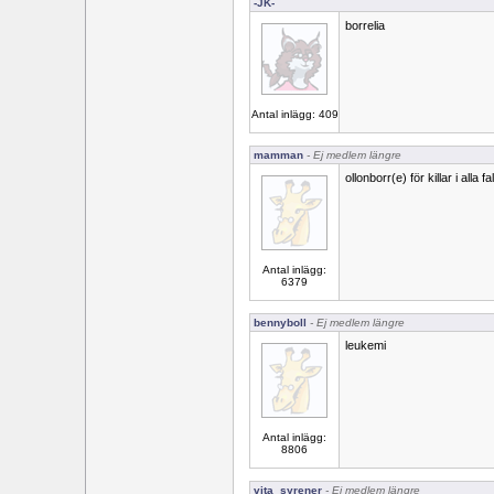
-JK-
borrelia
Antal inlägg: 409
mamman
- Ej medlem längre
ollonborr(e) för killar i alla fall
Antal inlägg:
6379
bennyboll
- Ej medlem längre
leukemi
Antal inlägg:
8806
vita_syrener
- Ej medlem längre