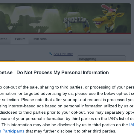
istor
Forum
Min sida
Sök i forumet
Inloggning
rneringar
Användare
et.se -
Do Not Process My Personal Information
Nästa sida »
Lösenord
Sista sidan »
to opt-out of the sale, sharing to third parties, or processing of your per
Kom ihåg mig
2007-11-13 09:02
formation for targeted advertising by us, please use the below opt-out s
Logga in
r selection. Please note that after your opt-out request is processed y
eing interest-based ads based on personal information utilized by us or
Glömt ditt lösenord?
Få ny aktiveringslänk
disclosed to third parties prior to your opt-out. You may separately opt-
losure of your personal information by third parties on the IAB’s list of
. This information may also be disclosed by us to third parties on the
IA
Betapet är gratis!
Participants
that may further disclose it to other third parties.
2007-11-13 10:55