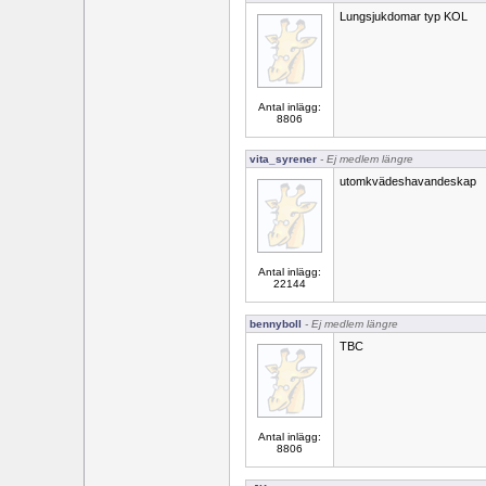
Lungsjukdomar typ KOL
Antal inlägg:
8806
vita_syrener
- Ej medlem längre
utomkvädeshavandeskap
Antal inlägg:
22144
bennyboll
- Ej medlem längre
TBC
Antal inlägg:
8806