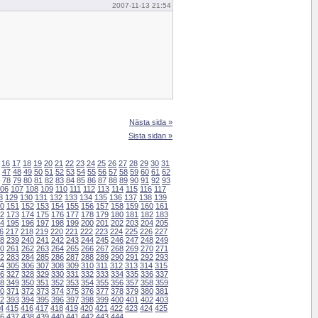
2007-11-13 21:54
Nästa sida »
Sista sidan »
16
17
18
19
20
21
22
23
24
25
26
27
28
29
30
31
47
48
49
50
51
52
53
54
55
56
57
58
59
60
61
62
78
79
80
81
82
83
84
85
86
87
88
89
90
91
92
93
06
107
108
109
110
111
112
113
114
115
116
117
8
129
130
131
132
133
134
135
136
137
138
139
0
151
152
153
154
155
156
157
158
159
160
161
2
173
174
175
176
177
178
179
180
181
182
183
4
195
196
197
198
199
200
201
202
203
204
205
6
217
218
219
220
221
222
223
224
225
226
227
8
239
240
241
242
243
244
245
246
247
248
249
0
261
262
263
264
265
266
267
268
269
270
271
2
283
284
285
286
287
288
289
290
291
292
293
4
305
306
307
308
309
310
311
312
313
314
315
6
327
328
329
330
331
332
333
334
335
336
337
8
349
350
351
352
353
354
355
356
357
358
359
0
371
372
373
374
375
376
377
378
379
380
381
2
393
394
395
396
397
398
399
400
401
402
403
4
415
416
417
418
419
420
421
422
423
424
425
6
437
438
439
440
441
442
443
444