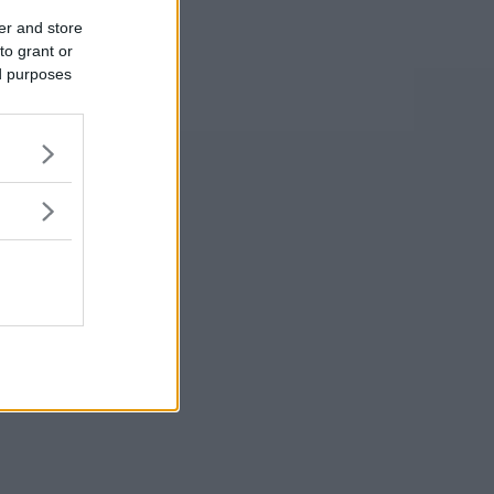
er and store
to grant or
ed purposes