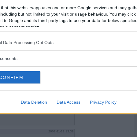
Vill du bli
 that this website/app uses one or more Google services and may gath
medlem?
including but not limited to your visit or usage behaviour. You may click 
 to Google and its third-party tags to use your data for below specifi
Skapa nytt konto
ogle consent section.
l Data Processing Opt Outs
2007-11-13 11:35
consents
CONFIRM
2007-11-13 12:46
Data Deletion
Data Access
Privacy Policy
2007-11-13 13:38