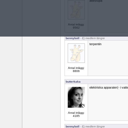
ättestupa
Antal inlägg:
9562
bennyboll
- Ej medlem längre
terpentin
Antal inlägg:
8806
butterkaka
elektriska apparater(- i vatte
Antal inlägg:
4185
bennyboll
- Ej medlem längre