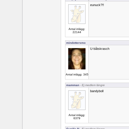
eunuck?!!
Antal inlägg:
22144
mindottersmo
U-båtskrasch
Antal inlägg: 345
mamman
- Ej medlem längre
bandyboll
Antal inlägg:
6379
Gunilla N
- Ej medlem längre