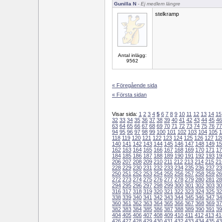
Gunilla N
- Ej medlem längre
stelkramp
Antal inlägg:
9562
« Föregående sida
« Första sidan
Visar sida:
1
2
3
4
5
6
7
8
9
10
11
12
13
14
15
32
33
34
35
36
37
38
39
40
41
42
43
44
45
46
63
64
65
66
67
68
69
70
71
72
73
74
75
76
77
94
95
96
97
98
99
100
101
102
103
104
105
1
118
119
120
121
122
123
124
125
126
127
12
140
141
142
143
144
145
146
147
148
149
15
162
163
164
165
166
167
168
169
170
171
17
184
185
186
187
188
189
190
191
192
193
19
206
207
208
209
210
211
212
213
214
215
21
228
229
230
231
232
233
234
235
236
237
23
250
251
252
253
254
255
256
257
258
259
26
272
273
274
275
276
277
278
279
280
281
28
294
295
296
297
298
299
300
301
302
303
30
316
317
318
319
320
321
322
323
324
325
32
338
339
340
341
342
343
344
345
346
347
34
360
361
362
363
364
365
366
367
368
369
37
382
383
384
385
386
387
388
389
390
391
39
404
405
406
407
408
409
410
411
412
413
41
426
427
428
429
430
431
432
433
434
435
43