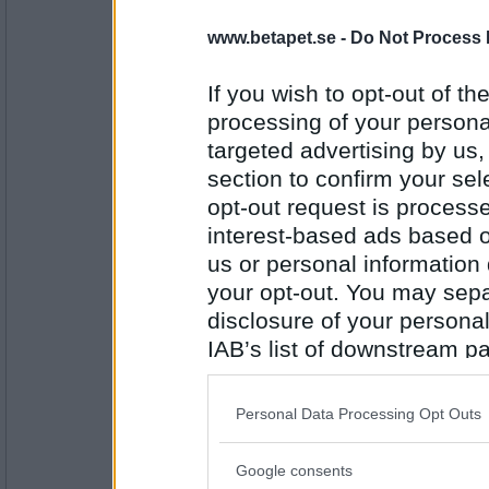
Aerosoler
www.betapet.se -
Do Not Process 
If you wish to opt-out of the
Antal inlägg:
processing of your personal
3222
targeted advertising by us
rgr
section to confirm your sel
Elakartad tumör
opt-out request is proces
interest-based ads based o
us or personal information d
Antal inlägg: 109
your opt-out. You may separ
cmsw
disclosure of your personal
lungenfysem
IAB’s list of downstream pa
also be disclosed by us to 
Downstream Participants
th
Personal Data Processing Opt Outs
third parties.
Antal inlägg:
4257
Google consents
Please note that this web
remvanrijn