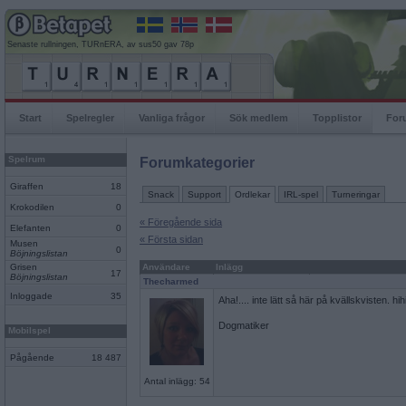
Senaste rullningen, TURnERA, av sus50 gav 78p
Start
Spelregler
Vanliga frågor
Sök medlem
Topplistor
For
Spelrum
Forumkategorier
Giraffen
18
Snack
Support
Ordlekar
IRL-spel
Turneringar
Krokodilen
0
« Föregående sida
Elefanten
0
« Första sidan
Musen
0
Böjningslistan
Grisen
Användare
Inlägg
17
Böjningslistan
Thecharmed
Inloggade
35
Aha!.... inte lätt så här på kvällskvisten. hih
Dogmatiker
Mobilspel
Pågående
18 487
Antal inlägg: 54