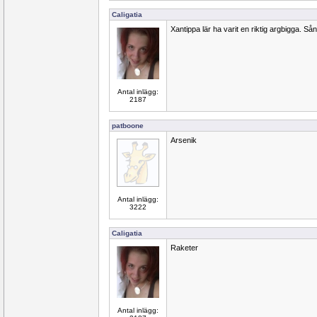
Caligatia
Xantippa lär ha varit en riktig argbigga. Såna
Antal inlägg:
2187
patboone
Arsenik
Antal inlägg:
3222
Caligatia
Raketer
Antal inlägg: