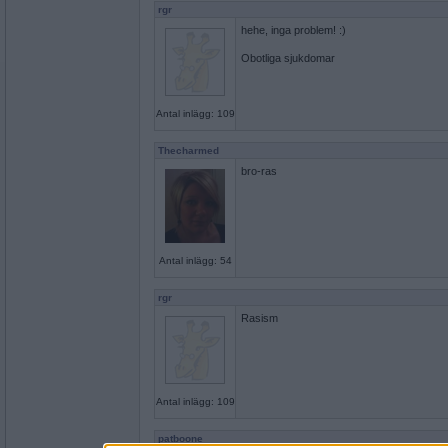
rgr
hehe, inga problem! :)
Obotliga sjukdomar
Antal inlägg: 109
Thecharmed
bro-ras
Antal inlägg: 54
rgr
Rasism
Antal inlägg: 109
patboone