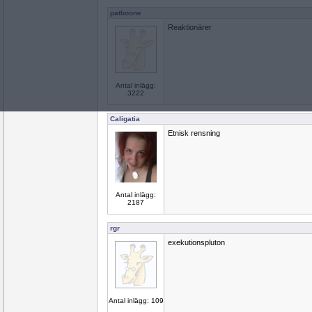
patboone
Reaktionärer
Antal inlägg:
3222
Caligatia
Etnisk rensning
Antal inlägg:
2187
rgr
exekutionspluton
Antal inlägg: 109