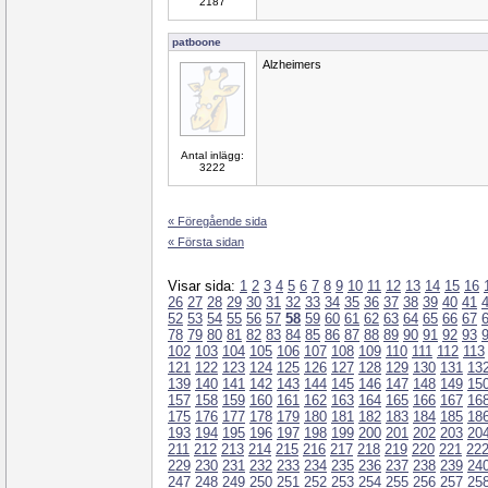
2187
patboone
Alzheimers
Antal inlägg:
3222
« Föregående sida
« Första sidan
Visar sida:
1
2
3
4
5
6
7
8
9
10
11
12
13
14
15
16
26
27
28
29
30
31
32
33
34
35
36
37
38
39
40
41
52
53
54
55
56
57
58
59
60
61
62
63
64
65
66
67
78
79
80
81
82
83
84
85
86
87
88
89
90
91
92
93
102
103
104
105
106
107
108
109
110
111
112
113
121
122
123
124
125
126
127
128
129
130
131
13
139
140
141
142
143
144
145
146
147
148
149
15
157
158
159
160
161
162
163
164
165
166
167
16
175
176
177
178
179
180
181
182
183
184
185
18
193
194
195
196
197
198
199
200
201
202
203
20
211
212
213
214
215
216
217
218
219
220
221
22
229
230
231
232
233
234
235
236
237
238
239
24
247
248
249
250
251
252
253
254
255
256
257
25