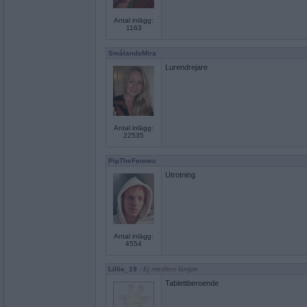
Antal inlägg:
1163
SmålandsMira
Lurendrejare
Antal inlägg:
22535
PipTheFennec
Utrotning
Antal inlägg:
4554
Lillie_19
- Ej medlem längre
Tablettberoende