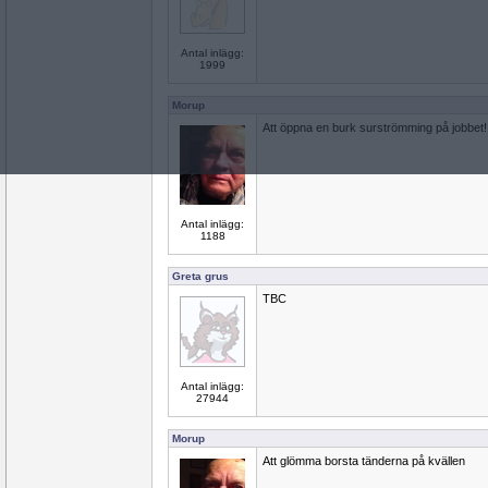
Antal inlägg:
1999
Morup
Att öppna en burk surströmming på jobbet!
Antal inlägg:
1188
Greta grus
TBC
Antal inlägg:
27944
Morup
Att glömma borsta tänderna på kvällen