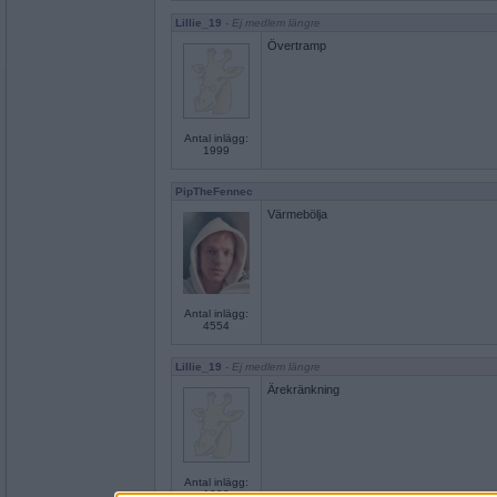
Lillie_19
- Ej medlem längre
Övertramp
Antal inlägg:
1999
PipTheFennec
Värmebölja
Antal inlägg:
4554
Lillie_19
- Ej medlem längre
Ärekränkning
Antal inlägg:
1999