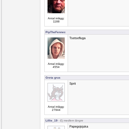
Antal inlägg:
1188
PipTheFennec
Tsetsefluga
Antal inlägg:
4554
Greta grus
Sprit
Antal inlägg:
27944
Lillie_19
- Ej medlem längre
Papegojsjuka