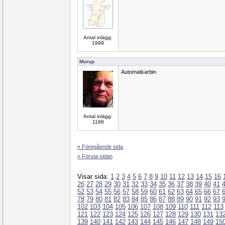
Antal inlägg:
1999
Morup
Automatkarbin
Antal inlägg:
1188
« Föregående sida
« Första sidan
Visar sida:
1
2
3
4
5
6
7
8
9
10
11
12
13
14
15
16
26
27
28
29
30
31
32
33
34
35
36
37
38
39
40
41
52
53
54
55
56
57
58
59
60
61
62
63
64
65
66
67
78
79
80
81
82
83
84
85
86
87
88
89
90
91
92
93
102
103
104
105
106
107
108
109
110
111
112
113
121
122
123
124
125
126
127
128
129
130
131
13
139
140
141
142
143
144
145
146
147
148
149
15