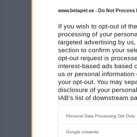
www.betapet.se -
Do Not Process 
SmålandsMira
Rånmord
If you wish to opt-out of the
processing of your personal
targeted advertising by us
Antal inlägg:
22535
section to confirm your sel
opt-out request is proces
Lillie_19
- Ej medlem längre
interest-based ads based o
Åderlåtning
us or personal information d
your opt-out. You may separ
disclosure of your personal
Antal inlägg:
1999
IAB’s list of downstream pa
also be disclosed by us to 
SmålandsMira
Denguefeber
Downstream Participants
th
Personal Data Processing Opt Outs
third parties.
Google consents
Please note that this web