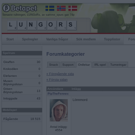
Senaste rullningen, LUNGoRs, av samme_spurs gav 74p
Start
Spelregler
Vanliga frågor
Sök medlem
Topplistor
For
Spelrum
Forumkategorier
Giraffen
30
Snack
Support
Ordlekar
IRL-spel
Turneringar
Krokodilen
0
« Föregående sida
Elefanten
0
« Första sidan
Musen
0
Böjningslistan
Grisen
Användare
Inlägg
13
Böjningslistan
PipTheFennec
Inloggade
43
Lönnmord
Mobilspel
Pågående
18 515
Antal inlägg:
4554