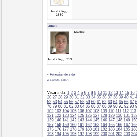
Antal inlägg:
1889
Jimk8
Alkohol
Antal inlägg: 213
« Föregående sida
« Första sidan
Visar sida:
1
2
3
4
5
6
7
8
9
10
11
12
13
14
15
16
26
27
28
29
30
31
32
33
34
35
36
37
38
39
40
41
52
53
54
55
56
57
58
59
60
61
62
63
64
65
66
67
78
79
80
81
82
83
84
85
86
87
88
89
90
91
92
93
102
103
104
105
106
107
108
109
110
111
112
113
121
122
123
124
125
126
127
128
129
130
131
13
139
140
141
142
143
144
145
146
147
148
149
15
157
158
159
160
161
162
163
164
165
166
167
16
175
176
177
178
179
180
181
182
183
184
185
18
193
194
195
196
197
198
199
200
201
202
203
20