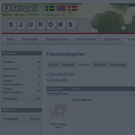
Senaste rullningen, sJUKORS, av hej qw gav 77p
Start
Spelregler
Vanliga frågor
Sök medlem
Topplistor
For
Spelrum
Forumkategorier
Giraffen
19
Snack
Support
Ordlekar
IRL-spel
Turneringar
Krokodilen
0
« Föregående sida
Elefanten
0
« Första sidan
Musen
0
Böjningslistan
Grisen
Användare
Inlägg
23
Böjningslistan
RandigaRutan
Inloggade
42
Nöt (i halsen)
Mobilspel
Pågående
18 447
Antal inlägg:
2873