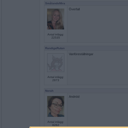
SmålandsMira
Överfall
Antal inlägg:
22535
RandigaRutan
Vanföreställningar
Antal inlägg:
2873
Norah
Andnöd
Antal inlägg:
8262