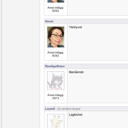
Antal inlägg:
8262
Norah
*rikthyvel
Antal inlägg:
8262
RandigaRutan
Illamående
Antal inlägg:
2873
LizzieE
- Ej medlem längre
Laglöshet