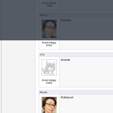
Antal inlägg:
1889
Norah
Rakblad
Antal inlägg:
8262
J74
Arsenik
Antal inlägg:
2466
Norah
Rrikthyvel