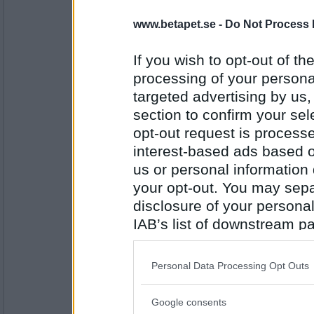
LizzieE
- Ej medlem längre
www.betapet.se -
Do Not Process 
Nikotin
If you wish to opt-out of the
processing of your personal
Antal inlägg:
targeted advertising by us
1889
section to confirm your sel
Norah
opt-out request is proces
Idioter
interest-based ads based o
us or personal information d
your opt-out. You may separ
disclosure of your personal
Antal inlägg:
8262
IAB’s list of downstream pa
LizzieE
- Ej medlem längre
also be disclosed by us to 
Depression
Downstream Participants
th
Personal Data Processing Opt Outs
third parties.
Google consents
Please note that this web
Antal inlägg: