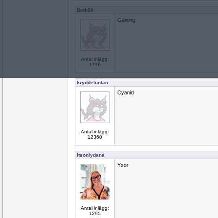
Beth69
Galning
Antal inlägg:
1716
kryddeluntan
Cyanid
Antal inlägg:
12360
itsonlydana
Yxor
Antal inlägg:
1295