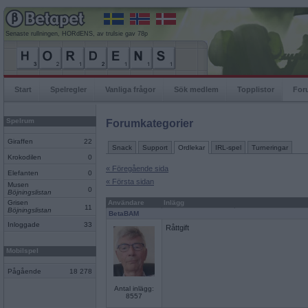
Senaste rullningen, HORdENS, av trulsie gav 78p
Start
Spelregler
Vanliga frågor
Sök medlem
Topplistor
For
Spelrum
Forumkategorier
Giraffen
22
Snack
Support
Ordlekar
IRL-spel
Turneringar
Krokodilen
0
« Föregående sida
Elefanten
0
« Första sidan
Musen
0
Böjningslistan
Grisen
Användare
Inlägg
11
Böjningslistan
BetaBAM
Inloggade
33
Råttgift
Mobilspel
Pågående
18 278
Antal inlägg:
8557