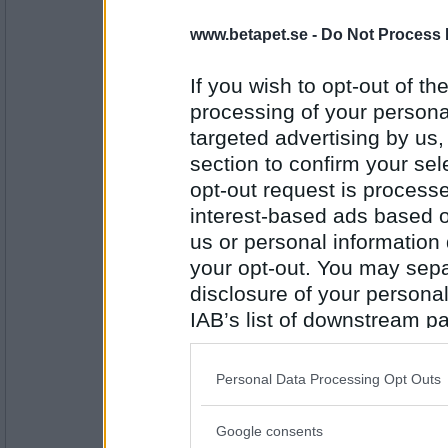
Beth69
www.betapet.se -
Do Not Process 
Spöstraff
If you wish to opt-out of the
processing of your personal
Antal inlägg:
targeted advertising by us
1716
section to confirm your sel
BetaBAM
opt-out request is proces
Plutonium
interest-based ads based o
us or personal information d
your opt-out. You may separ
disclosure of your personal
Antal inlägg:
8557
IAB’s list of downstream pa
Beth69
also be disclosed by us to 
Liemannen
Downstream Participants
th
Personal Data Processing Opt Outs
third parties.
Google consents
Antal inlägg:
Please note that this web
1716