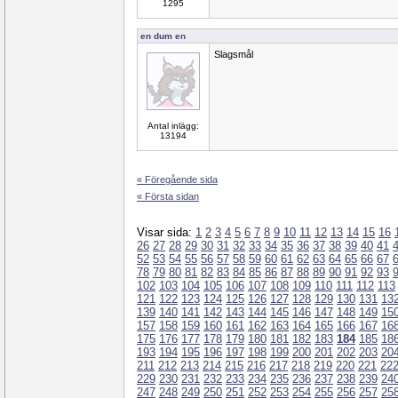
1295
en dum en
Slagsmål
Antal inlägg:
13194
« Föregående sida
« Första sidan
Visar sida:
1
2
3
4
5
6
7
8
9
10
11
12
13
14
15
16
26
27
28
29
30
31
32
33
34
35
36
37
38
39
40
41
52
53
54
55
56
57
58
59
60
61
62
63
64
65
66
67
78
79
80
81
82
83
84
85
86
87
88
89
90
91
92
93
102
103
104
105
106
107
108
109
110
111
112
113
121
122
123
124
125
126
127
128
129
130
131
13
139
140
141
142
143
144
145
146
147
148
149
15
157
158
159
160
161
162
163
164
165
166
167
16
175
176
177
178
179
180
181
182
183
184
185
18
193
194
195
196
197
198
199
200
201
202
203
20
211
212
213
214
215
216
217
218
219
220
221
22
229
230
231
232
233
234
235
236
237
238
239
24
247
248
249
250
251
252
253
254
255
256
257
25