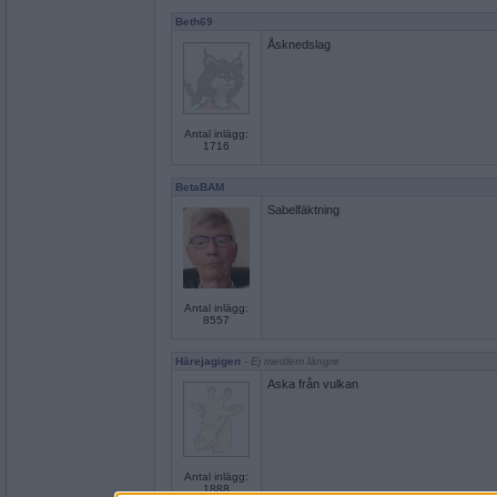
Beth69
Åsknedslag
Antal inlägg:
1716
BetaBAM
Sabelfäktning
Antal inlägg:
8557
Härejagigen
- Ej medlem längre
Aska från vulkan
Antal inlägg:
1888