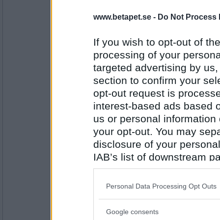
3510
www.betapet.se -
Do Not Process 
åskarl
enfald
If you wish to opt-out of the
processing of your personal
targeted advertising by us
Antal inlägg:
5826
section to confirm your sel
opt-out request is proces
Pajbiten
- Ej medlem längre
interest-based ads based o
Näsblod
us or personal information d
your opt-out. You may separ
disclosure of your personal
Antal inlägg: 900
IAB’s list of downstream pa
oyes
also be disclosed by us to 
Äggstockscancer
Downstream Participants
th
Personal Data Processing Opt Outs
third parties.
Google consents
Please note that this web
Antal inlägg: