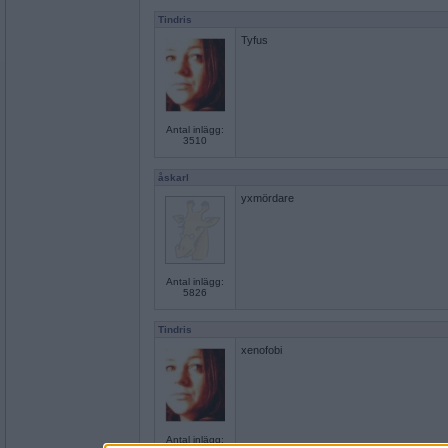
Tindris
Tyfus
Antal inlägg:
3510
åskarl
yxmördare
Antal inlägg:
5826
Tindris
xenofobi
Antal inlägg: