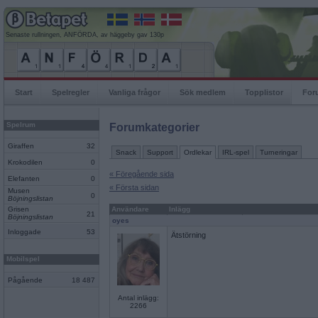
Senaste rullningen, ANFÖRDA, av häggeby gav 130p
Start
Spelregler
Vanliga frågor
Sök medlem
Topplistor
For
Spelrum
Forumkategorier
Giraffen
32
Snack
Support
Ordlekar
IRL-spel
Turneringar
Krokodilen
0
« Föregående sida
Elefanten
0
« Första sidan
Musen
0
Böjningslistan
Grisen
Användare
Inlägg
21
Böjningslistan
oyes
Inloggade
53
Ätstörning
Mobilspel
Pågående
18 487
Antal inlägg:
2266