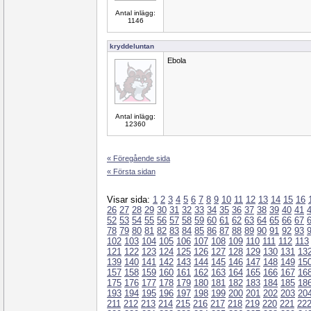
Antal inlägg:
1146
kryddeluntan
Ebola
Antal inlägg:
12360
« Föregående sida
« Första sidan
Visar sida:
1
2
3
4
5
6
7
8
9
10
11
12
13
14
15
16
26
27
28
29
30
31
32
33
34
35
36
37
38
39
40
41
52
53
54
55
56
57
58
59
60
61
62
63
64
65
66
67
78
79
80
81
82
83
84
85
86
87
88
89
90
91
92
93
102
103
104
105
106
107
108
109
110
111
112
113
121
122
123
124
125
126
127
128
129
130
131
13
139
140
141
142
143
144
145
146
147
148
149
15
157
158
159
160
161
162
163
164
165
166
167
16
175
176
177
178
179
180
181
182
183
184
185
18
193
194
195
196
197
198
199
200
201
202
203
20
211
212
213
214
215
216
217
218
219
220
221
22