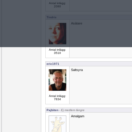
Antal inlägg:
2080
Tindris
Asätare
Antal inlägg:
3510
eric1971
Saltsyra
Antal inlägg:
7834
Pajbiten
- Ej medlem längre
Amalgam