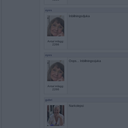
oyes
Inbillningsdjuka
Antal inlägg:
2266
oyes
Oops... Inbillningssjuka
Antal inlägg:
2266
gubri
Narkolepsi