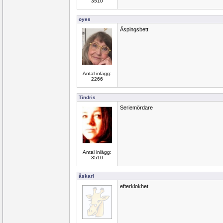
3510
oyes
Äspingsbett
Antal inlägg:
2266
Tindris
Seriemördare
Antal inlägg:
3510
åskarl
efterklokhet