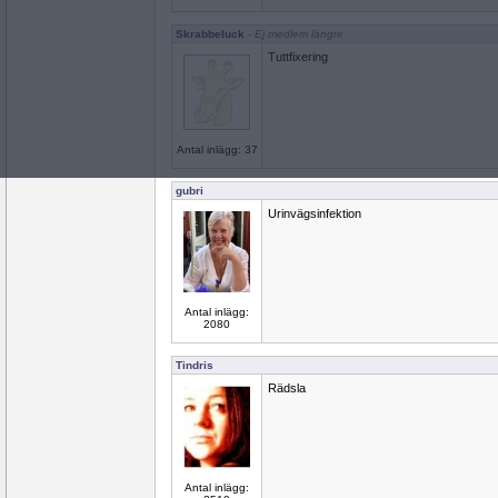
Skrabbeluck
- Ej medlem längre
Tuttfixering
Antal inlägg: 37
gubri
Urinvägsinfektion
Antal inlägg:
2080
Tindris
Rädsla
Antal inlägg: