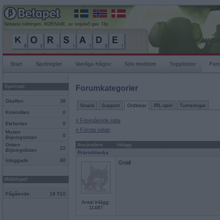
Senaste rullningen, KORSAdE, av tequila5 gav 74p
Start
Spelregler
Vanliga frågor
Sök medlem
Topplistor
For
Spelrum
Forumkategorier
Giraffen
38
Snack
Support
Ordlekar
IRL-spel
Turneringar
Krokodilen
0
« Föregående sida
Elefanten
0
« Första sidan
Musen
0
Böjningslistan
Grisen
Användare
Inlägg
22
Böjningslistan
Prärieklocka
Inloggade
60
Gnäll
Mobilspel
Pågående
18 510
Antal inlägg:
11487