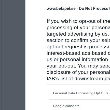
hon
www.betapet.se -
Do Not Process 
Ärkefienden
If you wish to opt-out of the
processing of your personal
Antal inlägg:
targeted advertising by us
5144
section to confirm your sel
Skrabbeluck
- Ej medlem längre
opt-out request is proces
Ragata
interest-based ads based o
us or personal information d
your opt-out. You may separ
Antal inlägg: 37
disclosure of your personal
IAB’s list of downstream pa
Prärieklocka
Aptitlöshet
also be disclosed by us to 
Downstream Participants
th
Personal Data Processing Opt Outs
third parties.
Antal inlägg:
Google consents
11487
Please note that this web