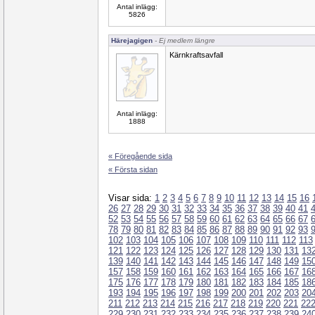
Antal inlägg:
5826
Härejagigen
- Ej medlem längre
Kärnkraftsavfall
Antal inlägg:
1888
« Föregående sida
« Första sidan
Visar sida:
1
2
3
4
5
6
7
8
9
10
11
12
13
14
15
16
26
27
28
29
30
31
32
33
34
35
36
37
38
39
40
41
52
53
54
55
56
57
58
59
60
61
62
63
64
65
66
67
78
79
80
81
82
83
84
85
86
87
88
89
90
91
92
93
102
103
104
105
106
107
108
109
110
111
112
113
121
122
123
124
125
126
127
128
129
130
131
13
139
140
141
142
143
144
145
146
147
148
149
15
157
158
159
160
161
162
163
164
165
166
167
16
175
176
177
178
179
180
181
182
183
184
185
18
193
194
195
196
197
198
199
200
201
202
203
20
211
212
213
214
215
216
217
218
219
220
221
22
229
230
231
232
233
234
235
236
237
238
239
24