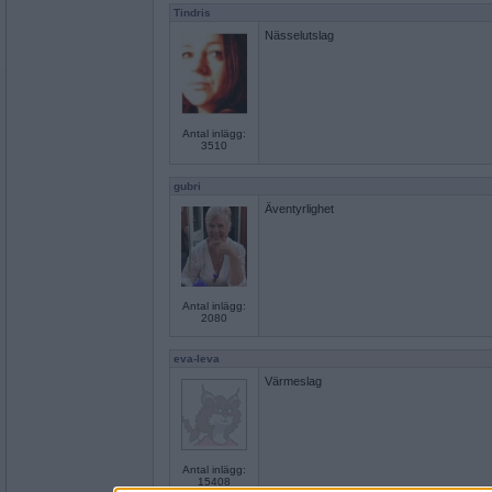
Tindris
Nässelutslag
Antal inlägg:
3510
gubri
Äventyrlighet
Antal inlägg:
2080
eva-leva
Värmeslag
Antal inlägg:
15408