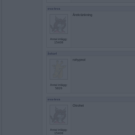
eva-leva
Ärekränkning
Antal inlägg:
15408
åskarl
rohypnol
Antal inlägg:
5826
eva-leva
Otrohet
Antal inlägg:
15408