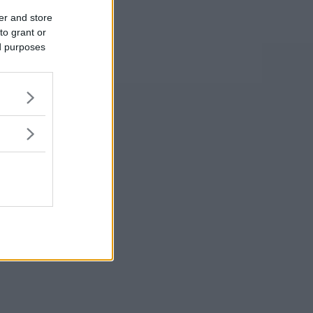
er and store
to grant or
ed purposes