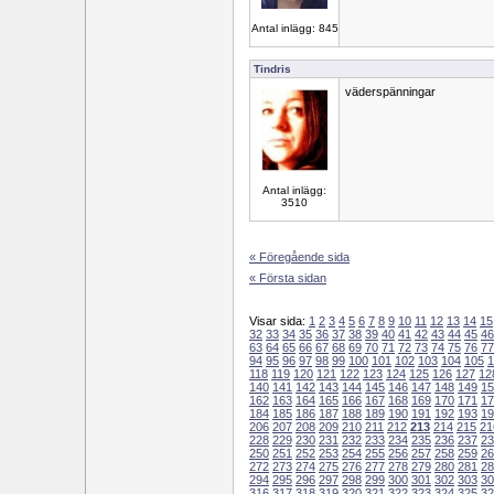
Antal inlägg: 845
Tindris
väderspänningar
Antal inlägg:
3510
« Föregående sida
« Första sidan
Visar sida:
1
2
3
4
5
6
7
8
9
10
11
12
13
14
15
32
33
34
35
36
37
38
39
40
41
42
43
44
45
46
63
64
65
66
67
68
69
70
71
72
73
74
75
76
77
94
95
96
97
98
99
100
101
102
103
104
105
1
118
119
120
121
122
123
124
125
126
127
12
140
141
142
143
144
145
146
147
148
149
15
162
163
164
165
166
167
168
169
170
171
17
184
185
186
187
188
189
190
191
192
193
19
206
207
208
209
210
211
212
213
214
215
21
228
229
230
231
232
233
234
235
236
237
23
250
251
252
253
254
255
256
257
258
259
26
272
273
274
275
276
277
278
279
280
281
28
294
295
296
297
298
299
300
301
302
303
30
316
317
318
319
320
321
322
323
324
325
32