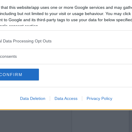
2016-08-15 20:14
Vill du bli
 that this website/app uses one or more Google services and may gath
medlem?
including but not limited to your visit or usage behaviour. You may click 
 to Google and its third-party tags to use your data for below specifi
Skapa nytt konto
ogle consent section.
l Data Processing Opt Outs
2016-08-15 20:23
consents
CONFIRM
2016-08-15 21:07
Data Deletion
Data Access
Privacy Policy