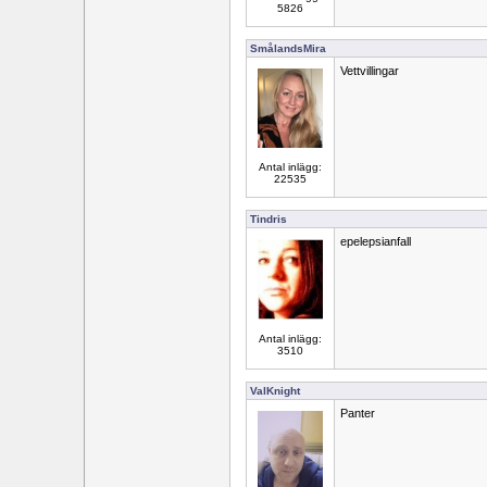
5826
SmålandsMira
Vettvillingar
Antal inlägg:
22535
Tindris
epelepsianfall
Antal inlägg:
3510
ValKnight
Panter