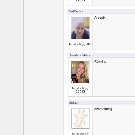
22535
ValKnight
Arsenik
Antal inlägg: 845
SmålandsMira
Rökning
Antal inlägg:
22535
åskarl
övethettning
Antal inlägg: