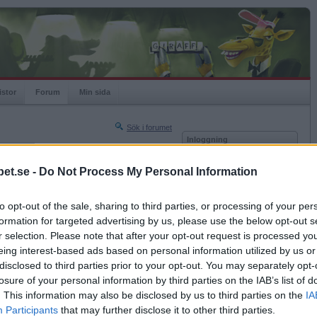
istor
Forum
Min sida
Sök i forumet
Inloggning
rneringar
Användare
et.se -
Do Not Process My Personal Information
Nästa sida »
Lösenord
Sista sidan »
to opt-out of the sale, sharing to third parties, or processing of your per
Kom ihåg mig
2016-08-15 20:02
formation for targeted advertising by us, please use the below opt-out s
Logga in
r selection. Please note that after your opt-out request is processed y
eing interest-based ads based on personal information utilized by us or
Glömt ditt lösenord?
Få ny aktiveringslänk
disclosed to third parties prior to your opt-out. You may separately opt-
losure of your personal information by third parties on the IAB’s list of
. This information may also be disclosed by us to third parties on the
IA
Betapet är gratis!
Participants
that may further disclose it to other third parties.