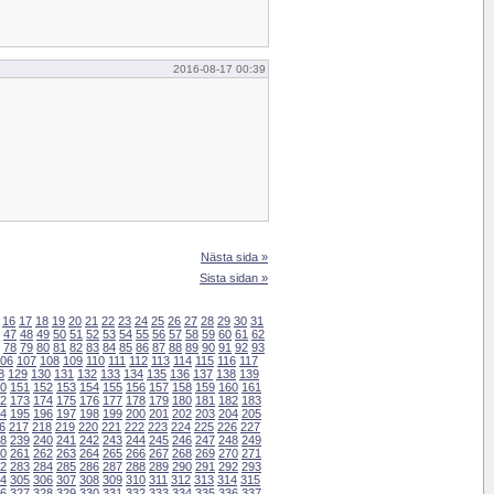
2016-08-17 00:39
Nästa sida »
Sista sidan »
16
17
18
19
20
21
22
23
24
25
26
27
28
29
30
31
47
48
49
50
51
52
53
54
55
56
57
58
59
60
61
62
78
79
80
81
82
83
84
85
86
87
88
89
90
91
92
93
06
107
108
109
110
111
112
113
114
115
116
117
8
129
130
131
132
133
134
135
136
137
138
139
0
151
152
153
154
155
156
157
158
159
160
161
2
173
174
175
176
177
178
179
180
181
182
183
4
195
196
197
198
199
200
201
202
203
204
205
6
217
218
219
220
221
222
223
224
225
226
227
8
239
240
241
242
243
244
245
246
247
248
249
0
261
262
263
264
265
266
267
268
269
270
271
2
283
284
285
286
287
288
289
290
291
292
293
4
305
306
307
308
309
310
311
312
313
314
315
6
327
328
329
330
331
332
333
334
335
336
337