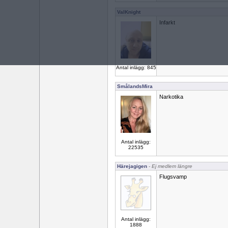
ValKnight
Infarkt
Antal inlägg: 845
SmålandsMira
Narkotika
Antal inlägg:
22535
Härejagigen
- Ej medlem längre
Flugsvamp
Antal inlägg:
1888