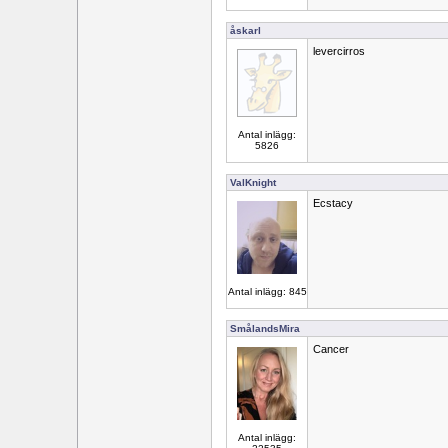
åskarl
levercirros
Antal inlägg:
5826
ValKnight
Ecstacy
Antal inlägg: 845
SmålandsMira
Cancer
Antal inlägg: