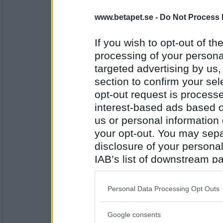
eva-leva
Vandalism
www.betapet.se -
Do Not Process 
If you wish to opt-out of the
processing of your personal
Antal inlägg:
15408
targeted advertising by us
section to confirm your sel
hon
Anarki
opt-out request is proces
interest-based ads based o
us or personal information d
Antal inlägg:
your opt-out. You may separ
5144
disclosure of your personal
pogu
IAB’s list of downstream pa
Näsblod
also be disclosed by us to 
Downstream Participants
th
Personal Data Processing Opt Outs
third parties.
Antal inlägg:
Google consents
5687
Please note that this web