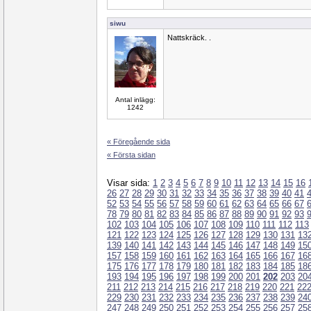
siwu
Nattskräck. .
Antal inlägg:
1242
« Föregående sida
« Första sidan
Visar sida:
1
2
3
4
5
6
7
8
9
10
11
12
13
14
15
16
26
27
28
29
30
31
32
33
34
35
36
37
38
39
40
41
52
53
54
55
56
57
58
59
60
61
62
63
64
65
66
67
78
79
80
81
82
83
84
85
86
87
88
89
90
91
92
93
102
103
104
105
106
107
108
109
110
111
112
113
121
122
123
124
125
126
127
128
129
130
131
13
139
140
141
142
143
144
145
146
147
148
149
15
157
158
159
160
161
162
163
164
165
166
167
16
175
176
177
178
179
180
181
182
183
184
185
18
193
194
195
196
197
198
199
200
201
202
203
20
211
212
213
214
215
216
217
218
219
220
221
22
229
230
231
232
233
234
235
236
237
238
239
24
247
248
249
250
251
252
253
254
255
256
257
25