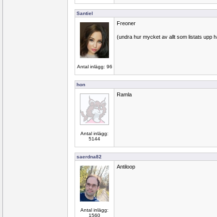
Santiel
Freoner
(undra hur mycket av allt som listats upp här
Antal inlägg: 96
hon
Ramla
Antal inlägg:
5144
saerdna82
Antiloop
Antal inlägg:
1560