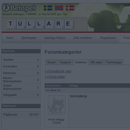
Senaste rullningen, TUllARE, av Marran1955 gav 70p
Start
Spelregler
Vanliga frågor
Sök medlem
Topplistor
For
Spelrum
Forumkategorier
Giraffen
1
Snack
Support
Ordlekar
IRL-spel
Turneringar
Krokodilen
0
« Föregående sida
Elefanten
0
« Första sidan
Musen
0
Böjningslistan
Grisen
Användare
Inlägg
1
Böjningslistan
en dum en
Inloggade
2
Nickelallergi
Mobilspel
Pågående
18 437
Antal inlägg:
13194