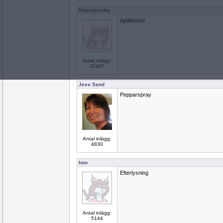
Prärieklocka
Aptitlöshet
Antal inlägg:
11487
Jess Sand
Pepparspray
Antal inlägg:
4830
hon
Efterlysning
Antal inlägg:
5144