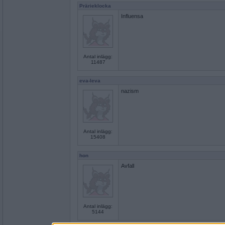
Prärieklocka
Influensa
Antal inlägg:
11487
eva-leva
nazism
Antal inlägg:
15408
hon
Avfall
Antal inlägg:
5144