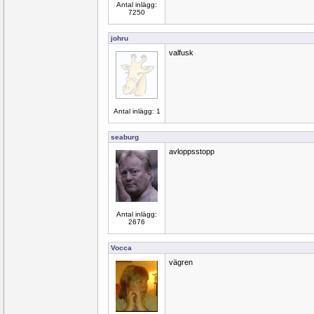
Antal inlägg:
7250
johru
valfusk
Antal inlägg: 1
seaburg
avloppsstopp
Antal inlägg:
2676
Vocca
vägren