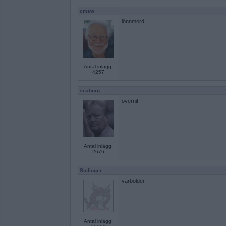
cmsw
lönnmord
Antal inlägg:
4257
seaburg
övernit
Antal inlägg:
2676
Sotfinger
varbölder
Antal inlägg: