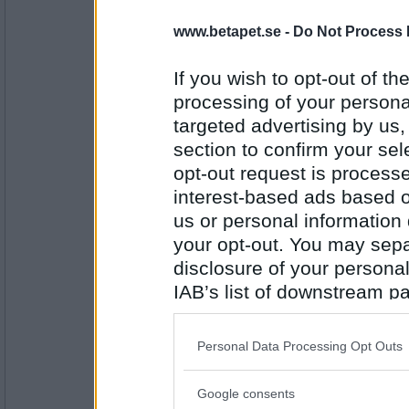
mjf
www.betapet.se -
Do Not Process 
malignt melanom
If you wish to opt-out of the
processing of your personal
Antal inlägg:
1094
targeted advertising by us
section to confirm your sel
eva-leva
opt-out request is proces
avundsjuka
interest-based ads based o
us or personal information d
your opt-out. You may separ
Antal inlägg:
15408
disclosure of your personal
Sotfinger
IAB’s list of downstream pa
vendetta
also be disclosed by us to 
Downstream Participants
th
Personal Data Processing Opt Outs
third parties.
Antal inlägg:
22361
Google consents
Please note that this web