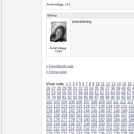
Antal inlägg: 121
Gilena
ärekränkning
Antal inlägg:
7250
« Föregående sida
« Första sidan
Visar sida:
1
2
3
4
5
6
7
8
9
10
11
12
13
14
15
16
26
27
28
29
30
31
32
33
34
35
36
37
38
39
40
41
52
53
54
55
56
57
58
59
60
61
62
63
64
65
66
67
78
79
80
81
82
83
84
85
86
87
88
89
90
91
92
93
102
103
104
105
106
107
108
109
110
111
112
113
121
122
123
124
125
126
127
128
129
130
131
13
139
140
141
142
143
144
145
146
147
148
149
15
157
158
159
160
161
162
163
164
165
166
167
16
175
176
177
178
179
180
181
182
183
184
185
18
193
194
195
196
197
198
199
200
201
202
203
20
211
212
213
214
215
216
217
218
219
220
221
22
229
230
231
232
233
234
235
236
237
238
239
24