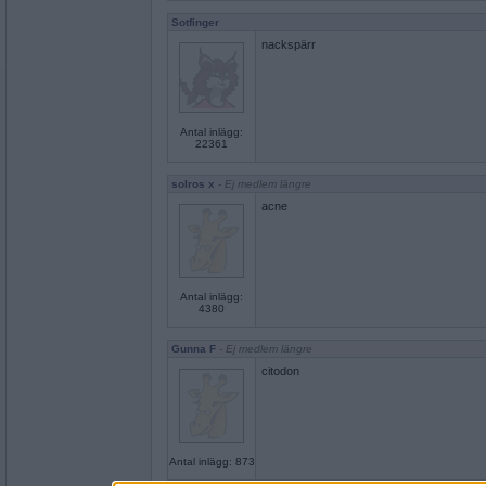
Sotfinger
nackspärr
Antal inlägg:
22361
solros x
- Ej medlem längre
acne
Antal inlägg:
4380
Gunna F
- Ej medlem längre
citodon
Antal inlägg: 873