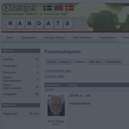
Senaste rullningen, RANDATS, av Svesses gav 104p
Start
Spelregler
Vanliga frågor
Sök medlem
Topplistor
For
Spelrum
Forumkategorier
Giraffen
22
Snack
Support
Ordlekar
IRL-spel
Turneringar
Krokodilen
0
« Föregående sida
Elefanten
0
« Första sidan
Musen
0
Böjningslistan
Grisen
Användare
Inlägg
14
Böjningslistan
cmsw
Inloggade
36
Så där ja... sen..
intighetskänsla
Mobilspel
Pågående
18 444
Antal inlägg:
4257