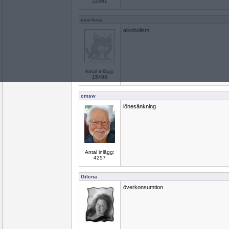
22361
eva-leva
alkoholism
Antal inlägg:
15408
cmsw
lönesänkning
Antal inlägg:
4257
Gilena
överkonsumtion