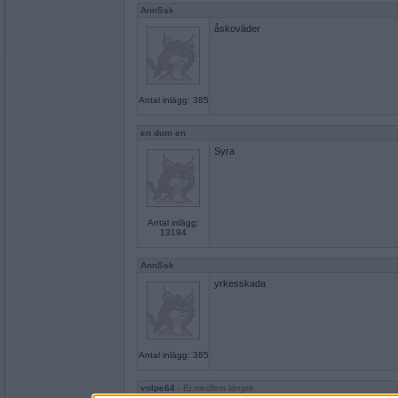
AnnSsk
åskoväder
Antal inlägg: 385
en dum en
Syra
Antal inlägg:
13194
AnnSsk
yrkesskada
Antal inlägg: 385
volpe64
- Ej medlem längre