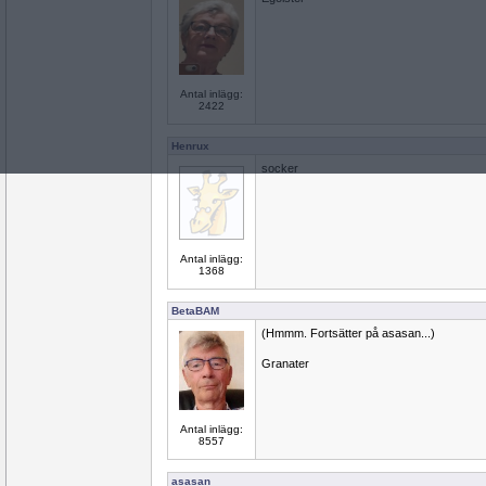
Antal inlägg:
2422
Henrux
socker
Antal inlägg:
1368
BetaBAM
(Hmmm. Fortsätter på asasan...)
Granater
Antal inlägg:
8557
asasan