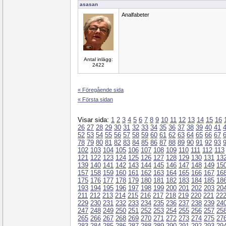
asasan
Analfabeter
Antal inlägg:
2422
« Föregående sida
« Första sidan
Visar sida:
1
2
3
4
5
6
7
8
9
10
11
12
13
14
15
16
26
27
28
29
30
31
32
33
34
35
36
37
38
39
40
41
52
53
54
55
56
57
58
59
60
61
62
63
64
65
66
67
78
79
80
81
82
83
84
85
86
87
88
89
90
91
92
93
102
103
104
105
106
107
108
109
110
111
112
113
121
122
123
124
125
126
127
128
129
130
131
13
139
140
141
142
143
144
145
146
147
148
149
15
157
158
159
160
161
162
163
164
165
166
167
16
175
176
177
178
179
180
181
182
183
184
185
18
193
194
195
196
197
198
199
200
201
202
203
20
211
212
213
214
215
216
217
218
219
220
221
22
229
230
231
232
233
234
235
236
237
238
239
24
247
248
249
250
251
252
253
254
255
256
257
25
265
266
267
268
269
270
271
272
273
274
275
27
283
284
285
286
287
288
289
290
291
292
293
29