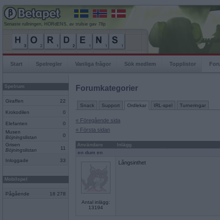
Senaste rullningen, HORdENS, av trulsie gav 78p
Start
Spelregler
Vanliga frågor
Sök medlem
Topplistor
For
Spelrum
Forumkategorier
Giraffen
22
Snack
Support
Ordlekar
IRL-spel
Turneringar
Krokodilen
0
« Föregående sida
Elefanten
0
« Första sidan
Musen
0
Böjningslistan
Grisen
Användare
Inlägg
11
Böjningslistan
en dum en
Inloggade
33
Långsinthet
Mobilspel
Pågående
18 278
Antal inlägg:
13194