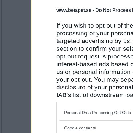
Raketanfall
www.betapet.se -
Do Not Process 
If you wish to opt-out of the
Antal inlägg: 413
processing of your personal
Greta grus
targeted advertising by us
Armborst
section to confirm your sel
opt-out request is proces
interest-based ads based o
Antal inlägg:
us or personal information d
27944
your opt-out. You may separ
seppa
disclosure of your personal
november
IAB’s list of downstream pa
also be disclosed by us to 
Downstream Participants
th
Personal Data Processing Opt Outs
Antal inlägg: 146
third parties.
Förföljd
- Ej medlem längre
Google consents
Please note that this web
Orkan