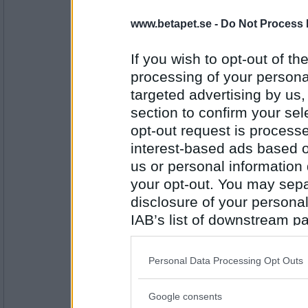
Moem89
Rakblad
www.betapet.se -
Do Not Process 
If you wish to opt-out of the
processing of your personal
Antal inlägg: 154
targeted advertising by us
eva-leva
section to confirm your sel
Anorexia
opt-out request is proces
interest-based ads based o
us or personal information d
Antal inlägg:
your opt-out. You may separ
15408
disclosure of your personal
deGothia
IAB’s list of downstream pa
Trampmina
also be disclosed by us to 
Downstream Participants
th
Personal Data Processing Opt Outs
third parties.
Antal inlägg:
5079
Google consents
Please note that this web