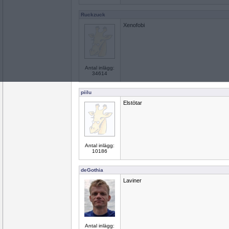
Ruckzuck
Xenofobi
Antal inlägg:
34614
piilu
Elstötar
Antal inlägg:
10186
deGothia
Laviner
Antal inlägg: