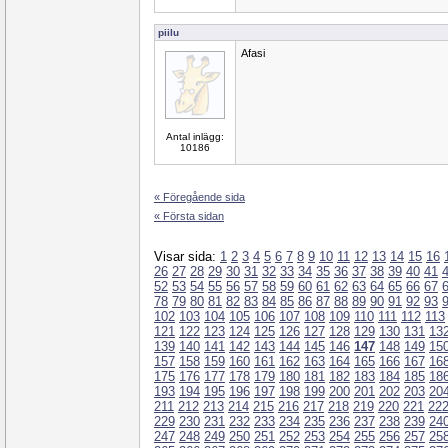
piilu
Afasi
Antal inlägg:
10186
« Föregående sida
« Första sidan
Visar sida:
1
2
3
4
5
6
7
8
9
10
11
12
13
14
15
16
26
27
28
29
30
31
32
33
34
35
36
37
38
39
40
41
52
53
54
55
56
57
58
59
60
61
62
63
64
65
66
67
78
79
80
81
82
83
84
85
86
87
88
89
90
91
92
93
102
103
104
105
106
107
108
109
110
111
112
113
121
122
123
124
125
126
127
128
129
130
131
13
139
140
141
142
143
144
145
146
147
148
149
15
157
158
159
160
161
162
163
164
165
166
167
16
175
176
177
178
179
180
181
182
183
184
185
18
193
194
195
196
197
198
199
200
201
202
203
20
211
212
213
214
215
216
217
218
219
220
221
22
229
230
231
232
233
234
235
236
237
238
239
24
247
248
249
250
251
252
253
254
255
256
257
25