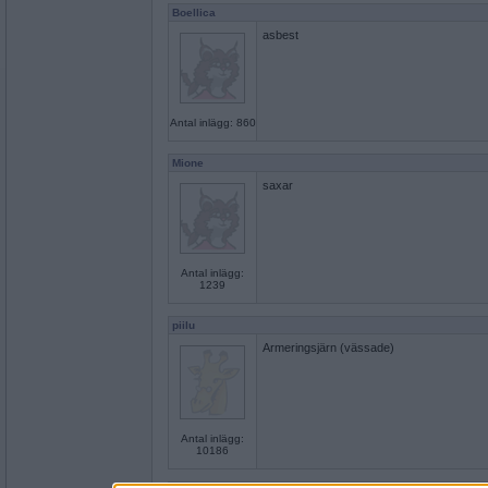
Boellica
asbest
Antal inlägg: 860
Mione
saxar
Antal inlägg:
1239
piilu
Armeringsjärn (vässade)
Antal inlägg:
10186