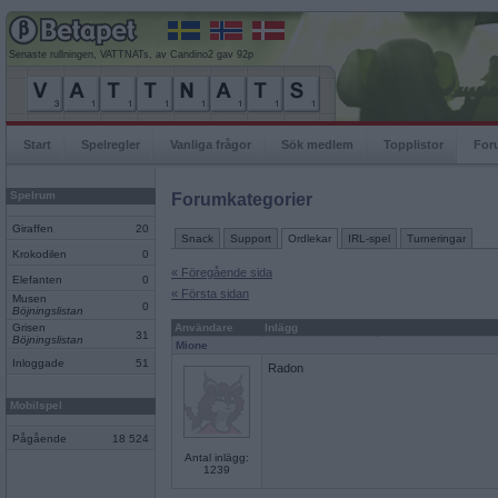
Senaste rullningen, VATTNATs, av Candino2 gav 92p
Start
Spelregler
Vanliga frågor
Sök medlem
Topplistor
For
Spelrum
Forumkategorier
Giraffen
20
Snack
Support
Ordlekar
IRL-spel
Turneringar
Krokodilen
0
« Föregående sida
Elefanten
0
« Första sidan
Musen
0
Böjningslistan
Grisen
Användare
Inlägg
31
Böjningslistan
Mione
Inloggade
51
Radon
Mobilspel
Pågående
18 524
Antal inlägg:
1239