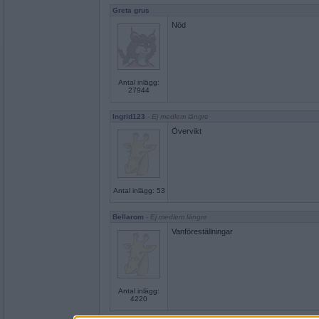
Greta grus
Nöd
Antal inlägg:
27944
Ingrid123
- Ej medlem längre
Övervikt
Antal inlägg: 53
Bellarom
- Ej medlem längre
Vanföreställningar
Antal inlägg:
4220