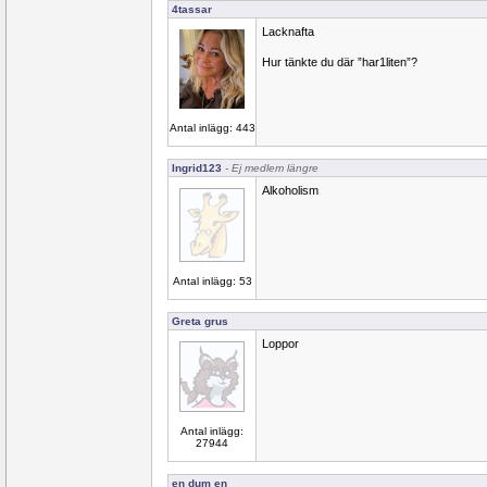
4tassar
Lacknafta
Hur tänkte du där ”har1liten”?
Antal inlägg: 443
Ingrid123
- Ej medlem längre
Alkoholism
Antal inlägg: 53
Greta grus
Loppor
Antal inlägg:
27944
en dum en