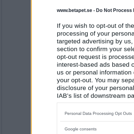
J74
Anorexi
www.betapet.se -
Do Not Process 
If you wish to opt-out of the
processing of your personal
Antal inlägg:
2466
targeted advertising by us
section to confirm your sel
Ingrid123
- Ej medlem längre
Napalm
opt-out request is proces
interest-based ads based o
us or personal information d
your opt-out. You may separ
Antal inlägg: 53
disclosure of your personal
J74
IAB’s list of downstream pa
Anarki
also be disclosed by us to 
Downstream Participants
th
Personal Data Processing Opt Outs
third parties.
Antal inlägg:
2466
Google consents
Please note that this web
Lillie_19
- Ej medlem längre