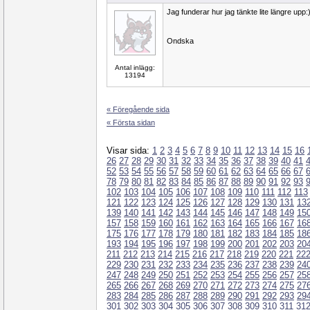
Jag funderar hur jag tänkte lite längre upp:
Ondska
Antal inlägg:
13194
« Föregående sida
« Första sidan
Visar sida:
1
2
3
4
5
6
7
8
9
10
11
12
13
14
15
16
26
27
28
29
30
31
32
33
34
35
36
37
38
39
40
41
52
53
54
55
56
57
58
59
60
61
62
63
64
65
66
67
78
79
80
81
82
83
84
85
86
87
88
89
90
91
92
93
102
103
104
105
106
107
108
109
110
111
112
113
121
122
123
124
125
126
127
128
129
130
131
13
139
140
141
142
143
144
145
146
147
148
149
15
157
158
159
160
161
162
163
164
165
166
167
16
175
176
177
178
179
180
181
182
183
184
185
18
193
194
195
196
197
198
199
200
201
202
203
20
211
212
213
214
215
216
217
218
219
220
221
22
229
230
231
232
233
234
235
236
237
238
239
24
247
248
249
250
251
252
253
254
255
256
257
25
265
266
267
268
269
270
271
272
273
274
275
27
283
284
285
286
287
288
289
290
291
292
293
29
301
302
303
304
305
306
307
308
309
310
311
31