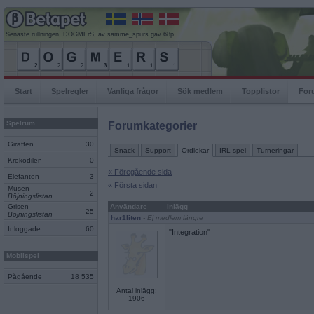
Senaste rullningen, DOGMErS, av samme_spurs gav 68p
Start
Spelregler
Vanliga frågor
Sök medlem
Topplistor
For
Spelrum
Forumkategorier
Giraffen
30
Snack
Support
Ordlekar
IRL-spel
Turneringar
Krokodilen
0
« Föregående sida
Elefanten
3
« Första sidan
Musen
2
Böjningslistan
Grisen
Användare
Inlägg
25
Böjningslistan
har1liten
- Ej medlem längre
Inloggade
60
"Integration"
Mobilspel
Pågående
18 535
Antal inlägg:
1906