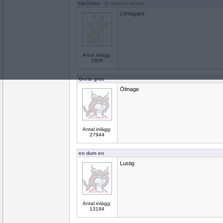
har1liten
- Ej medlem längre
Löntagare
Antal inlägg:
1906
Greta grus
Ölmage
Antal inlägg:
27944
en dum en
Lustig
Antal inlägg:
13194