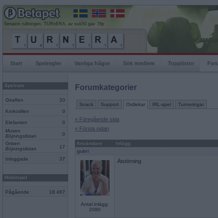
Senaste rullningen, TURnERA, av sus50 gav 78p
Start
Spelregler
Vanliga frågor
Sök medlem
Topplistor
For
Spelrum
Forumkategorier
Giraffen
20
Snack
Support
Ordlekar
IRL-spel
Turneringar
Krokodilen
0
« Föregående sida
Elefanten
0
« Första sidan
Musen
0
Böjningslistan
Grisen
Användare
Inlägg
17
Böjningslistan
gubri
Inloggade
37
Ätstörning
Mobilspel
Pågående
18 487
Antal inlägg:
2080