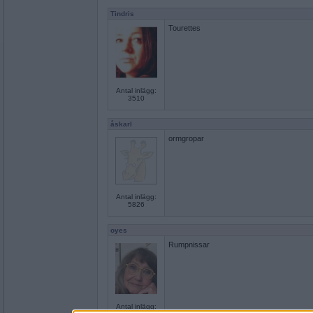
Tindris
Tourettes
Antal inlägg:
3510
åskarl
ormgropar
Antal inlägg:
5826
oyes
Rumpnissar
Antal inlägg: