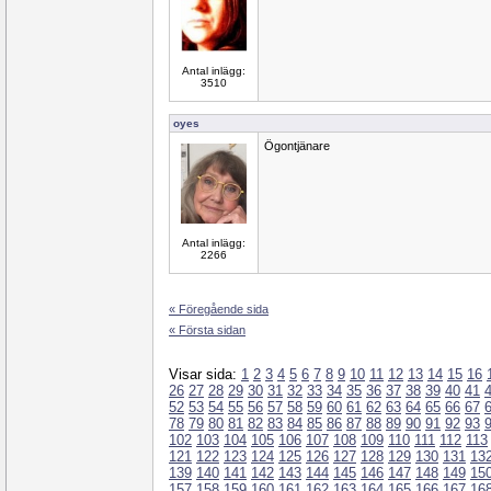
Antal inlägg:
3510
oyes
Ögontjänare
Antal inlägg:
2266
« Föregående sida
« Första sidan
Visar sida:
1
2
3
4
5
6
7
8
9
10
11
12
13
14
15
16
26
27
28
29
30
31
32
33
34
35
36
37
38
39
40
41
52
53
54
55
56
57
58
59
60
61
62
63
64
65
66
67
78
79
80
81
82
83
84
85
86
87
88
89
90
91
92
93
102
103
104
105
106
107
108
109
110
111
112
113
121
122
123
124
125
126
127
128
129
130
131
13
139
140
141
142
143
144
145
146
147
148
149
15
157
158
159
160
161
162
163
164
165
166
167
16