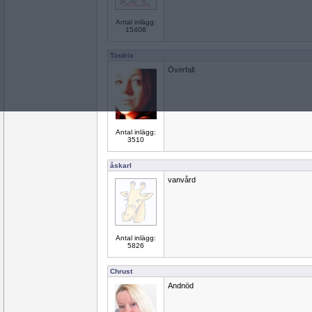
Antal inlägg:
15408
Tindris
Överfall
Antal inlägg:
3510
åskarl
vanvård
Antal inlägg:
5826
Chrust
Andnöd