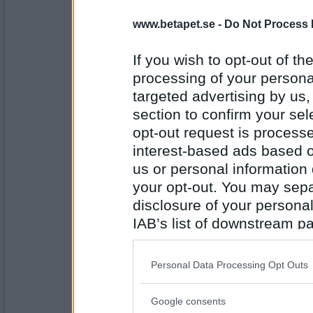
2266
www.betapet.se -
Do Not Process 
Prärieklocka
Utanförskap
If you wish to opt-out of the
processing of your personal
targeted advertising by us
Antal inlägg:
11487
section to confirm your sel
opt-out request is proces
åskarl
tantsnusk
interest-based ads based o
us or personal information d
your opt-out. You may separ
disclosure of your personal
Antal inlägg:
5826
IAB’s list of downstream pa
also be disclosed by us to 
Tindris
Aga
Downstream Participants
th
Personal Data Processing Opt Outs
third parties.
Google consents
Please note that this web