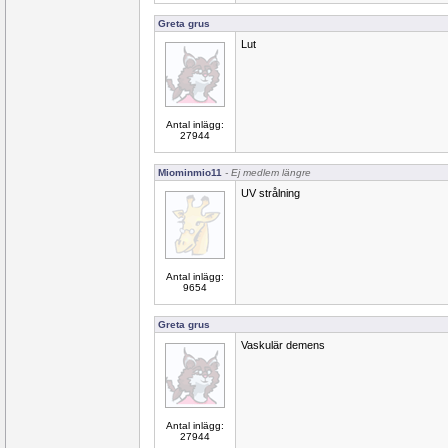
Greta grus
Lut
Antal inlägg:
27944
Miominmio11
- Ej medlem längre
UV strålning
Antal inlägg:
9654
Greta grus
Vaskulär demens
Antal inlägg:
27944