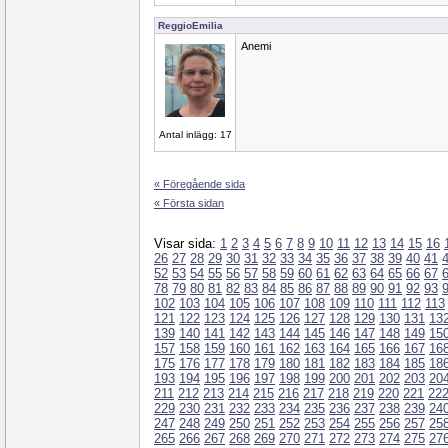
ReggioEmilia
Anemi
Antal inlägg: 17
« Föregående sida
« Första sidan
Visar sida:
1
2
3
4
5
6
7
8
9
10
11
12
13
14
15
16
26
27
28
29
30
31
32
33
34
35
36
37
38
39
40
41
52
53
54
55
56
57
58
59
60
61
62
63
64
65
66
67
78
79
80
81
82
83
84
85
86
87
88
89
90
91
92
93
102
103
104
105
106
107
108
109
110
111
112
113
121
122
123
124
125
126
127
128
129
130
131
13
139
140
141
142
143
144
145
146
147
148
149
15
157
158
159
160
161
162
163
164
165
166
167
16
175
176
177
178
179
180
181
182
183
184
185
18
193
194
195
196
197
198
199
200
201
202
203
20
211
212
213
214
215
216
217
218
219
220
221
22
229
230
231
232
233
234
235
236
237
238
239
24
247
248
249
250
251
252
253
254
255
256
257
25
265
266
267
268
269
270
271
272
273
274
275
27