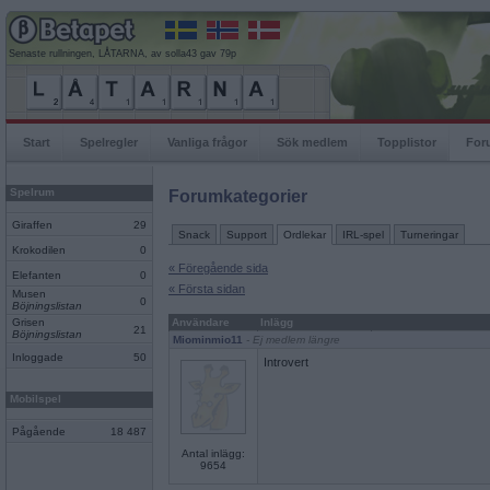
Senaste rullningen, LÅTARNA, av solla43 gav 79p
Start
Spelregler
Vanliga frågor
Sök medlem
Topplistor
For
Spelrum
Forumkategorier
Giraffen
29
Snack
Support
Ordlekar
IRL-spel
Turneringar
Krokodilen
0
« Föregående sida
Elefanten
0
« Första sidan
Musen
0
Böjningslistan
Grisen
Användare
Inlägg
21
Böjningslistan
Miominmio11
- Ej medlem längre
Inloggade
50
Introvert
Mobilspel
Pågående
18 487
Antal inlägg:
9654