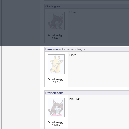
Greta grus
Ulvar
Antal inlägg:
27944
harenliten
- Ej medlem längre
Leva
Antal inlägg:
1176
Prärieklocka
Elstötar
Antal inlägg:
11487