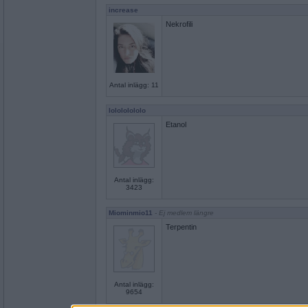
increase
Nekrofili
Antal inlägg: 11
lolololololo
Etanol
Antal inlägg:
3423
Miominmio11
- Ej medlem längre
Terpentin
Antal inlägg:
9654