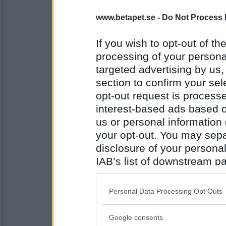
Prärieklocka
www.betapet.se -
Do Not Process 
Empatibrist
If you wish to opt-out of the
processing of your personal
Antal inlägg:
11487
targeted advertising by us
section to confirm your sel
en dum en
Mässling
opt-out request is proces
interest-based ads based o
us or personal information d
your opt-out. You may separ
Antal inlägg:
13194
disclosure of your personal
Miominmio11
- Ej medlem längre
IAB’s list of downstream pa
Ärekränkning
also be disclosed by us to 
Downstream Participants
th
Personal Data Processing Opt Outs
third parties.
Antal inlägg:
9654
Google consents
Please note that this web