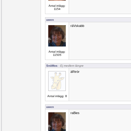
Antal inlägg:
1154
uwen
räVskabb
Antal inlägg:
11505
SnöMos
- Ej medlem längre
äRtrör
Antal inlägg: 8
uwen
raBies