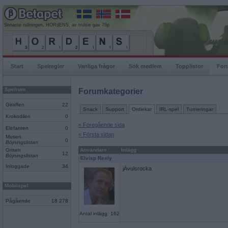
Senaste rullningen, HORdENS, av trulsie gav 78p
Start
Spelregler
Vanliga frågor
Sök medlem
Topplistor
For
Spelrum
Forumkategorier
Giraffen
22
Snack
Support
Ordlekar
IRL-spel
Turneringar
Krokodilen
0
« Föregående sida
Elefanten
0
« Första sidan
Musen
0
Böjningslistan
Grisen
Användare
Inlägg
12
Böjningslistan
Elvisp Resly
Inloggade
34
jÄvulsrocka
Mobilspel
Pågående
18 278
Antal inlägg: 162