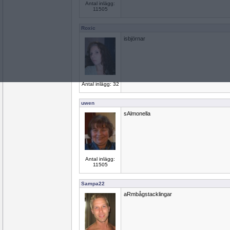
Antal inlägg:
11505
Roxic
isbjörnar
Antal inlägg: 32
uwen
sAlmonella
Antal inlägg:
11505
Sampa22
aRmbågstacklingar