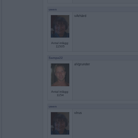
uwen
vArhärd
Antal inlägg:
11505
Sampa22
aVgrunder
Antal inlägg:
1154
uwen
vIrus