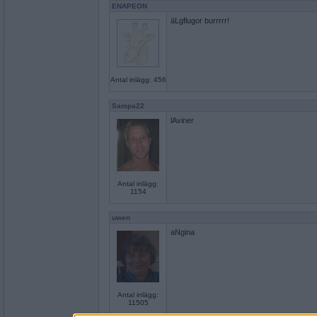
ENAPEON
äLgflugor burrrrr!
Antal inlägg: 456
Sampa22
lAviner
Antal inlägg:
1154
uwen
aNgina
Antal inlägg:
11505