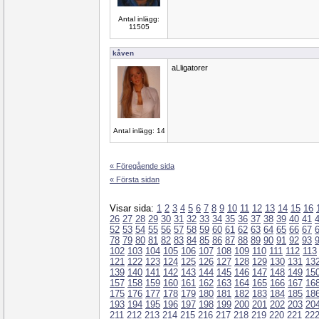
Antal inlägg:
11505
kåven
aLligatorer
Antal inlägg: 14
« Föregående sida
« Första sidan
Visar sida:
1
2
3
4
5
6
7
8
9
10
11
12
13
14
15
16
26
27
28
29
30
31
32
33
34
35
36
37
38
39
40
41
52
53
54
55
56
57
58
59
60
61
62
63
64
65
66
67
78
79
80
81
82
83
84
85
86
87
88
89
90
91
92
93
102
103
104
105
106
107
108
109
110
111
112
113
121
122
123
124
125
126
127
128
129
130
131
13
139
140
141
142
143
144
145
146
147
148
149
15
157
158
159
160
161
162
163
164
165
166
167
16
175
176
177
178
179
180
181
182
183
184
185
18
193
194
195
196
197
198
199
200
201
202
203
20
211
212
213
214
215
216
217
218
219
220
221
22