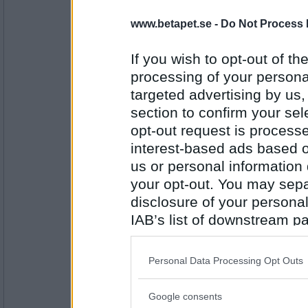
MiaMarengo
- Ej medlem längre
www.betapet.se -
Do Not Process 
nÄthinneavlossning
If you wish to opt-out of the
processing of your personal
Antal inlägg:
targeted advertising by us
1352
section to confirm your sel
uwen
opt-out request is proces
äTstörning
interest-based ads based o
us or personal information d
your opt-out. You may separ
Antal inlägg:
disclosure of your personal
11505
IAB’s list of downstream pa
eva-leva
also be disclosed by us to 
tOrnado
Downstream Participants
th
Personal Data Processing Opt Outs
third parties.
Antal inlägg:
Google consents
Please note that this web
15408