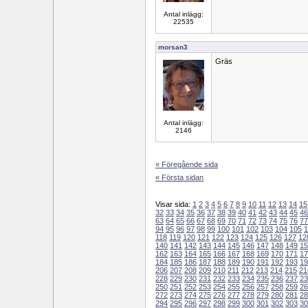
Antal inlägg:
22535
morsan3
Gräs
Antal inlägg:
2146
« Föregående sida
« Första sidan
Visar sida:
1
2
3
4
5
6
7
8
9
10
11
12
13
14
15
32
33
34
35
36
37
38
39
40
41
42
43
44
45
46
63
64
65
66
67
68
69
70
71
72
73
74
75
76
77
94
95
96
97
98
99
100
101
102
103
104
105
1
118
119
120
121
122
123
124
125
126
127
12
140
141
142
143
144
145
146
147
148
149
15
162
163
164
165
166
167
168
169
170
171
17
184
185
186
187
188
189
190
191
192
193
19
206
207
208
209
210
211
212
213
214
215
21
228
229
230
231
232
233
234
235
236
237
23
250
251
252
253
254
255
256
257
258
259
26
272
273
274
275
276
277
278
279
280
281
28
294
295
296
297
298
299
300
301
302
303
30