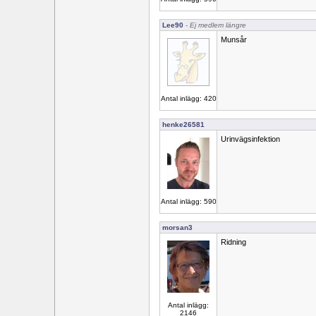
Lee90
- Ej medlem längre
Munsår
Antal inlägg: 420
henke26581
Urinvägsinfektion
Antal inlägg: 590
morsan3
Ridning
Antal inlägg:
2146