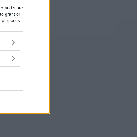
er and store
to grant or
ed purposes