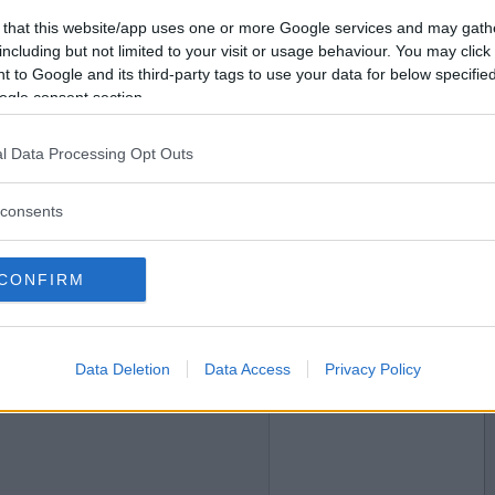
2022-03-21 22:39
Vill du bli
 that this website/app uses one or more Google services and may gath
medlem?
including but not limited to your visit or usage behaviour. You may click 
 to Google and its third-party tags to use your data for below specifi
Skapa nytt konto
ogle consent section.
l Data Processing Opt Outs
2022-03-22 00:22
consents
CONFIRM
2022-03-22 12:47
Data Deletion
Data Access
Privacy Policy