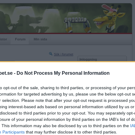
istor
Forum
Min sida
Sök i forumet
Inloggning
rneringar
Användare
et.se -
Do Not Process My Personal Information
Nästa sida »
Lösenord
Sista sidan »
to opt-out of the sale, sharing to third parties, or processing of your per
Kom ihåg mig
2022-03-21 20:55
formation for targeted advertising by us, please use the below opt-out s
Logga in
r selection. Please note that after your opt-out request is processed y
eing interest-based ads based on personal information utilized by us or
Glömt ditt lösenord?
Få ny aktiveringslänk
disclosed to third parties prior to your opt-out. You may separately opt-
losure of your personal information by third parties on the IAB’s list of
. This information may also be disclosed by us to third parties on the
IA
Betapet är gratis!
Participants
that may further disclose it to other third parties.