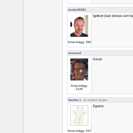
henke26581
Igelkott (kan stickas som fan
Antal inlägg: 590
morsan3
Gevär
Antal inlägg:
2146
Samba 1
- Ej medlem längre
Egoism
Antal inlägg: 547