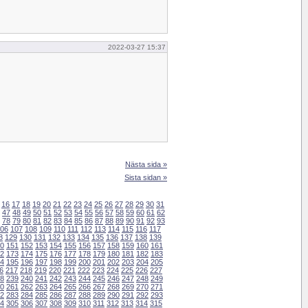
2022-03-27 15:37
Nästa sida »
Sista sidan »
16
17
18
19
20
21
22
23
24
25
26
27
28
29
30
31
47
48
49
50
51
52
53
54
55
56
57
58
59
60
61
62
78
79
80
81
82
83
84
85
86
87
88
89
90
91
92
93
06
107
108
109
110
111
112
113
114
115
116
117
8
129
130
131
132
133
134
135
136
137
138
139
0
151
152
153
154
155
156
157
158
159
160
161
2
173
174
175
176
177
178
179
180
181
182
183
4
195
196
197
198
199
200
201
202
203
204
205
6
217
218
219
220
221
222
223
224
225
226
227
8
239
240
241
242
243
244
245
246
247
248
249
0
261
262
263
264
265
266
267
268
269
270
271
2
283
284
285
286
287
288
289
290
291
292
293
4
305
306
307
308
309
310
311
312
313
314
315