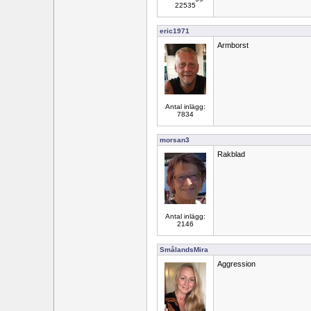
22535
eric1971
Armborst
Antal inlägg:
7834
morsan3
Rakblad
Antal inlägg:
2146
SmålandsMira
Aggression