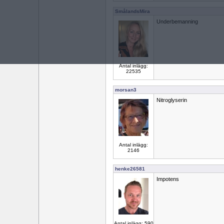
SmålandsMira
Underbemanning
Antal inlägg:
22535
morsan3
Nitroglyserin
Antal inlägg:
2146
henke26581
Impotens
Antal inlägg: 590