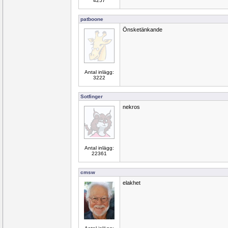
4257
patboone
Önsketänkande
Antal inlägg:
3222
Sotfinger
nekros
Antal inlägg:
22361
cmsw
elakhet