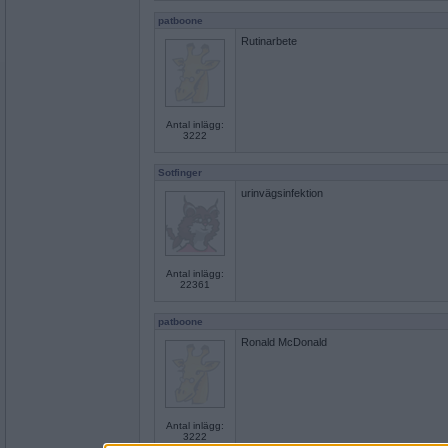
patboone
Rutinarbete
Antal inlägg:
3222
Sotfinger
urinvägsinfektion
Antal inlägg:
22361
patboone
Ronald McDonald
Antal inlägg:
3222