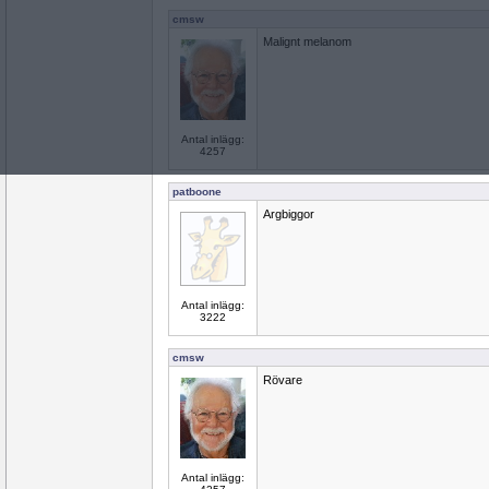
cmsw
Malignt melanom
Antal inlägg:
4257
patboone
Argbiggor
Antal inlägg:
3222
cmsw
Rövare
Antal inlägg: