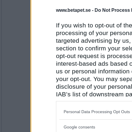
cmsw
www.betapet.se -
Do Not Process 
ondska
If you wish to opt-out of the
processing of your personal
targeted advertising by us
Antal inlägg:
4257
section to confirm your sel
opt-out request is proces
patboone
Nödrim
interest-based ads based o
us or personal information d
your opt-out. You may separ
disclosure of your personal
Antal inlägg:
3222
IAB’s list of downstream pa
Teddyfrack
also be disclosed by us to 
ölhävartävling
Downstream Participants
th
Personal Data Processing Opt Outs
third parties.
Google consents
Please note that this web
Antal inlägg: 19