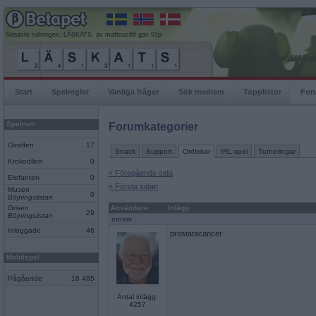
Senaste rullningen, LÄSKATS, av matteus66 gav 91p
Start
Spelregler
Vanliga frågor
Sök medlem
Topplistor
For
Spelrum
Forumkategorier
Giraffen
17
Snack
Support
Ordlekar
IRL-spel
Turneringar
Krokodilen
0
« Föregående sida
Elefanten
0
« Första sidan
Musen
0
Böjningslistan
Grisen
Användare
Inlägg
29
Böjningslistan
cmsw
Inloggade
46
prostatacancer
Mobilspel
Pågående
18 485
Antal inlägg:
4257