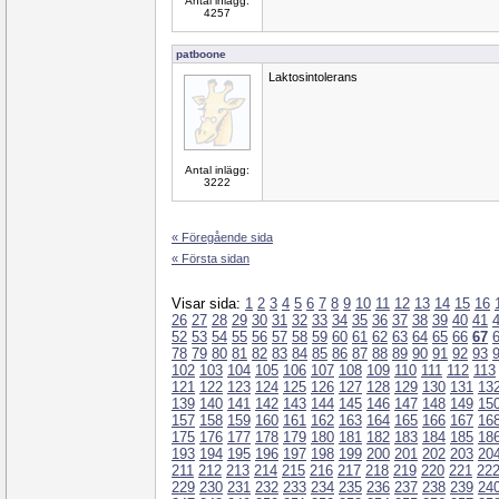
Antal inlägg:
4257
patboone
Laktosintolerans
Antal inlägg:
3222
« Föregående sida
« Första sidan
Visar sida:
1
2
3
4
5
6
7
8
9
10
11
12
13
14
15
16
26
27
28
29
30
31
32
33
34
35
36
37
38
39
40
41
52
53
54
55
56
57
58
59
60
61
62
63
64
65
66
67
78
79
80
81
82
83
84
85
86
87
88
89
90
91
92
93
102
103
104
105
106
107
108
109
110
111
112
113
121
122
123
124
125
126
127
128
129
130
131
13
139
140
141
142
143
144
145
146
147
148
149
15
157
158
159
160
161
162
163
164
165
166
167
16
175
176
177
178
179
180
181
182
183
184
185
18
193
194
195
196
197
198
199
200
201
202
203
20
211
212
213
214
215
216
217
218
219
220
221
22
229
230
231
232
233
234
235
236
237
238
239
24