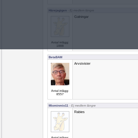
Härejagigen
- Ej medlem längre
Galningar
Antal inlägg:
1888
BetaBAM
Arvstvister
Antal inlägg:
8557
Miominmio11
- Ej medlem längre
Rabies
Antal inlägg: