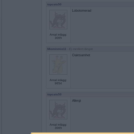
topcats50
Lobotomerad
Antal inlägg:
3065
Miominmio11
- Ej medlem längre
Oaktsamhet
Antal inlägg:
9654
topcats50
Allergi
Antal inlägg:
3065