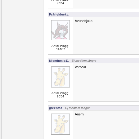
9654
Prärieklocka
Avundsjuka
Antal inlägg:
11487
Miominmio11
- Ej medlem längre
Varböld
Antal inlägg:
9654
greentea
- Ej medlem längre
Anemi