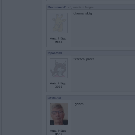
Miominmio11
- Ej medlem längre
Ickemänsklig
Antal inlägg:
9654
topcats50
Cerebral pares
Antal inlägg:
3065
BetaBAM
Egoism
Antal inlägg:
8557