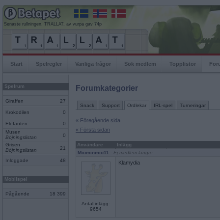
Senaste rullningen, TRALLAT, av vurpa gav 74p
Start
Spelregler
Vanliga frågor
Sök medlem
Topplistor
For
Spelrum
Forumkategorier
Giraffen
27
Snack
Support
Ordlekar
IRL-spel
Turneringar
Krokodilen
0
« Föregående sida
Elefanten
0
« Första sidan
Musen
0
Böjningslistan
Grisen
Användare
Inlägg
21
Böjningslistan
Miominmio11
- Ej medlem längre
Inloggade
48
Klamydia
Mobilspel
Pågående
18 399
Antal inlägg:
9654