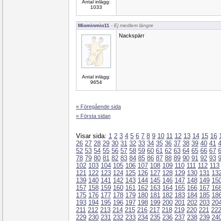
Antal inlägg:
1033
Miominmio11
- Ej medlem längre
Nackspärr
Antal inlägg:
9654
« Föregående sida
« Första sidan
Visar sida:
1
2
3
4
5
6
7
8
9
10
11
12
13
14
15
16
26
27
28
29
30
31
32
33
34
35
36
37
38
39
40
41
52
53
54
55
56
57
58
59
60
61
62
63
64
65
66
67
78
79
80
81
82
83
84
85
86
87
88
89
90
91
92
93
102
103
104
105
106
107
108
109
110
111
112
113
121
122
123
124
125
126
127
128
129
130
131
13
139
140
141
142
143
144
145
146
147
148
149
15
157
158
159
160
161
162
163
164
165
166
167
16
175
176
177
178
179
180
181
182
183
184
185
18
193
194
195
196
197
198
199
200
201
202
203
20
211
212
213
214
215
216
217
218
219
220
221
22
229
230
231
232
233
234
235
236
237
238
239
24