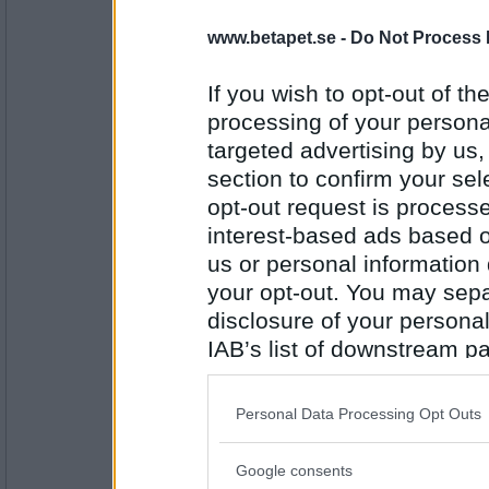
Miominmio11
- Ej medlem längre
www.betapet.se -
Do Not Process 
Liktorn
If you wish to opt-out of the
processing of your personal
Antal inlägg:
targeted advertising by us
9654
section to confirm your sel
J74
opt-out request is proces
Ignorans
interest-based ads based o
us or personal information d
your opt-out. You may separ
Antal inlägg:
2466
disclosure of your personal
IAB’s list of downstream pa
Miominmio11
- Ej medlem längre
Gallstensanfall
also be disclosed by us to 
Downstream Participants
th
Personal Data Processing Opt Outs
third parties.
Antal inlägg:
Google consents
9654
Please note that this web