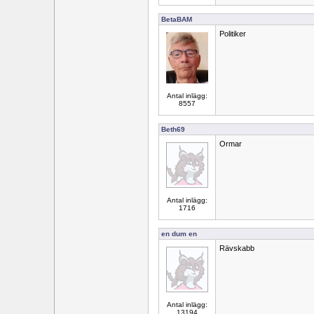
BetaBAM
Politiker
Antal inlägg:
8557
Beth69
Ormar
Antal inlägg:
1716
en dum en
Rävskabb
Antal inlägg:
13194