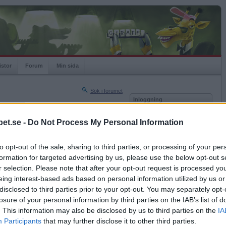
istor
Forum
Min sida
Sök i forumet
Inloggning
rneringar
Användare
et.se -
Do Not Process My Personal Information
Nästa sida »
Lösenord
Sista sidan »
to opt-out of the sale, sharing to third parties, or processing of your per
Kom ihåg mig
2015-01-25 08:24
formation for targeted advertising by us, please use the below opt-out s
Logga in
r selection. Please note that after your opt-out request is processed y
eing interest-based ads based on personal information utilized by us or
Glömt ditt lösenord?
Få ny aktiveringslänk
disclosed to third parties prior to your opt-out. You may separately opt-
losure of your personal information by third parties on the IAB’s list of
. This information may also be disclosed by us to third parties on the
IA
Betapet är gratis!
Participants
that may further disclose it to other third parties.