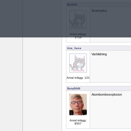
Beth69
Svartsjuka
Antal inlägg:
1716
tina_haxa
Varbildning
Antal inlägg: 121
BetaBAM
Atombombsexplosion
Antal inlägg:
8557