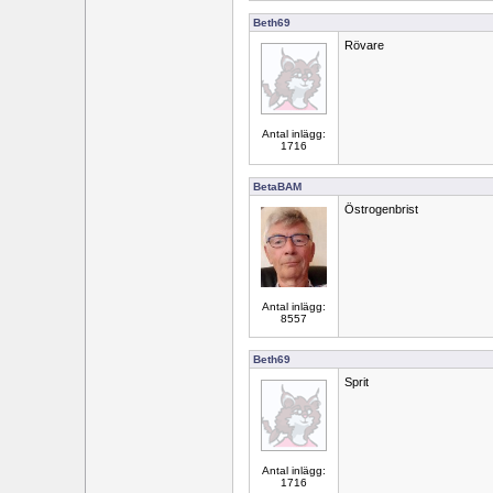
Beth69
Rövare
Antal inlägg:
1716
BetaBAM
Östrogenbrist
Antal inlägg:
8557
Beth69
Sprit
Antal inlägg:
1716