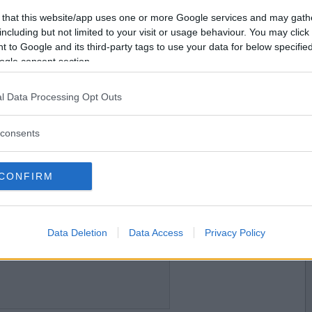
2015-01-25 09:22
Vill du bli
 that this website/app uses one or more Google services and may gath
medlem?
including but not limited to your visit or usage behaviour. You may click 
 to Google and its third-party tags to use your data for below specifi
Skapa nytt konto
ogle consent section.
l Data Processing Opt Outs
2015-01-25 15:38
consents
CONFIRM
2015-01-25 22:51
Data Deletion
Data Access
Privacy Policy