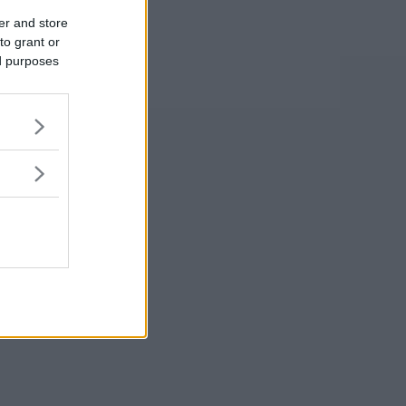
er and store
to grant or
ed purposes