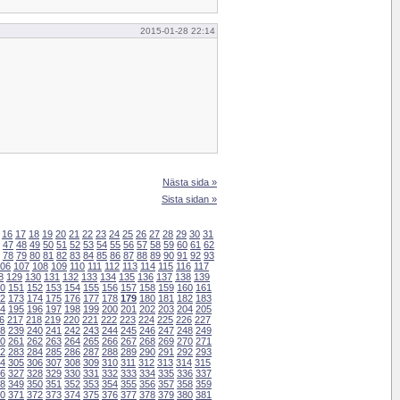
2015-01-28 22:14
Nästa sida »
Sista sidan »
16
17
18
19
20
21
22
23
24
25
26
27
28
29
30
31
47
48
49
50
51
52
53
54
55
56
57
58
59
60
61
62
78
79
80
81
82
83
84
85
86
87
88
89
90
91
92
93
06
107
108
109
110
111
112
113
114
115
116
117
8
129
130
131
132
133
134
135
136
137
138
139
0
151
152
153
154
155
156
157
158
159
160
161
2
173
174
175
176
177
178
179
180
181
182
183
4
195
196
197
198
199
200
201
202
203
204
205
6
217
218
219
220
221
222
223
224
225
226
227
8
239
240
241
242
243
244
245
246
247
248
249
0
261
262
263
264
265
266
267
268
269
270
271
2
283
284
285
286
287
288
289
290
291
292
293
4
305
306
307
308
309
310
311
312
313
314
315
6
327
328
329
330
331
332
333
334
335
336
337
8
349
350
351
352
353
354
355
356
357
358
359
0
371
372
373
374
375
376
377
378
379
380
381