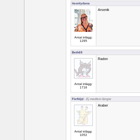
itsonlydana
Arsenik
Antal inlägg:
1295
Beth69
Radon
Antal inlägg:
1716
Förföljd
- Ej medlem längre
Araber
Antal inlägg:
1052