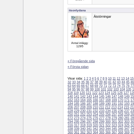
itsonlydana
Ätstörningar
Antal inlägg:
1295
« Föregående sida
« Första sidan
Visar sida:
1
2
3
4
5
6
7
8
9
10
11
12
13
14
15
32
33
34
35
36
37
38
39
40
41
42
43
44
45
46
63
64
65
66
67
68
69
70
71
72
73
74
75
76
77
94
95
96
97
98
99
100
101
102
103
104
105
1
118
119
120
121
122
123
124
125
126
127
12
140
141
142
143
144
145
146
147
148
149
15
162
163
164
165
166
167
168
169
170
171
17
184
185
186
187
188
189
190
191
192
193
19
206
207
208
209
210
211
212
213
214
215
21
228
229
230
231
232
233
234
235
236
237
23
250
251
252
253
254
255
256
257
258
259
26
272
273
274
275
276
277
278
279
280
281
28
294
295
296
297
298
299
300
301
302
303
30
316
317
318
319
320
321
322
323
324
325
32
338
339
340
341
342
343
344
345
346
347
34
360
361
362
363
364
365
366
367
368
369
37