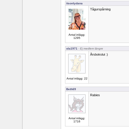
itsonlydana
Tågurspårning
Antal inlägg:
1295
ola1971
- Ej medlem längre
Årsbokslut :)
Antal inlägg: 22
Beth69
Rabies
Antal inlägg:
1716