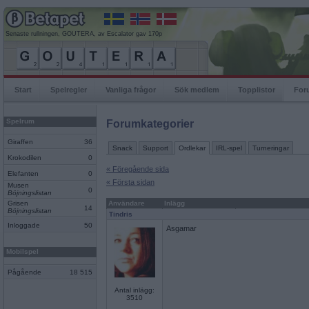
Senaste rullningen, GOUTERA, av Escalator gav 170p
Start
Spelregler
Vanliga frågor
Sök medlem
Topplistor
For
Spelrum
Forumkategorier
Giraffen
36
Snack
Support
Ordlekar
IRL-spel
Turneringar
Krokodilen
0
« Föregående sida
Elefanten
0
« Första sidan
Musen
0
Böjningslistan
Grisen
Användare
Inlägg
14
Böjningslistan
Tindris
Inloggade
50
Asgamar
Mobilspel
Pågående
18 515
Antal inlägg:
3510