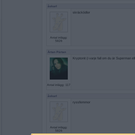
åskarl
skräcködlor
Antal inlägg:
5826
Ärtan Pärtan
Kryptonit (i varje fall om du är Superman ell
Antal inlägg: 117
åskarl
ryssfemmor
Antal inlägg:
5826