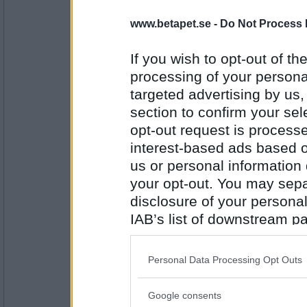
Tindris
www.betapet.se -
Do Not Process 
Yrkesmördare
If you wish to opt-out of the
processing of your personal
targeted advertising by us
Antal inlägg:
3510
section to confirm your sel
åskarl
opt-out request is proces
rabieshundar
interest-based ads based o
us or personal information d
your opt-out. You may separ
Antal inlägg:
disclosure of your personal
5826
IAB’s list of downstream pa
Tindris
also be disclosed by us to 
Aligatorer
Downstream Participants
th
Personal Data Processing Opt Outs
third parties.
Google consents
Please note that this web
Antal inlägg: