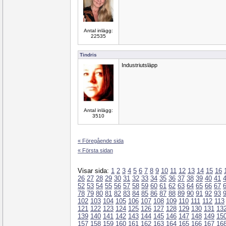
Antal inlägg:
22535
Tindris
Industriutsläpp
Antal inlägg:
3510
« Föregående sida
« Första sidan
Visar sida:
1
2
3
4
5
6
7
8
9
10
11
12
13
14
15
16
26
27
28
29
30
31
32
33
34
35
36
37
38
39
40
41
52
53
54
55
56
57
58
59
60
61
62
63
64
65
66
67
78
79
80
81
82
83
84
85
86
87
88
89
90
91
92
93
102
103
104
105
106
107
108
109
110
111
112
113
121
122
123
124
125
126
127
128
129
130
131
13
139
140
141
142
143
144
145
146
147
148
149
15
157
158
159
160
161
162
163
164
165
166
167
16