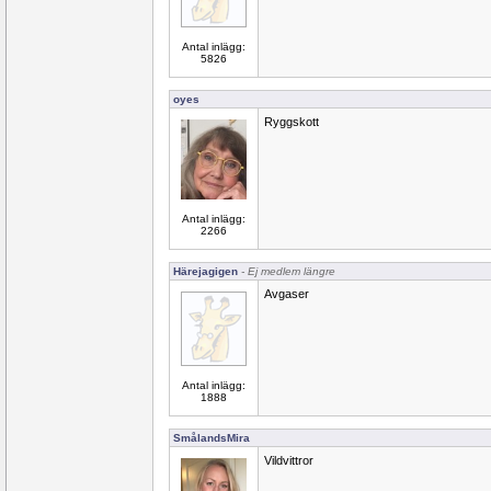
Antal inlägg:
5826
oyes
Ryggskott
Antal inlägg:
2266
Härejagigen
- Ej medlem längre
Avgaser
Antal inlägg:
1888
SmålandsMira
Vildvittror