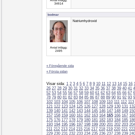
Antal inlägg:
34614
bodmar
Natriumhydroxid
Antal inlägg:
2495
« Föregående sida
« Första sidan
Visar sida:
1
2
3
4
5
6
7
8
9
10
11
12
13
14
15
16
26
27
28
29
30
31
32
33
34
35
36
37
38
39
40
41
52
53
54
55
56
57
58
59
60
61
62
63
64
65
66
67
78
79
80
81
82
83
84
85
86
87
88
89
90
91
92
93
102
103
104
105
106
107
108
109
110
111
112
113
121
122
123
124
125
126
127
128
129
130
131
13
139
140
141
142
143
144
145
146
147
148
149
15
157
158
159
160
161
162
163
164
165
166
167
16
175
176
177
178
179
180
181
182
183
184
185
18
193
194
195
196
197
198
199
200
201
202
203
20
211
212
213
214
215
216
217
218
219
220
221
22
229
230
231
232
233
234
235
236
237
238
239
24