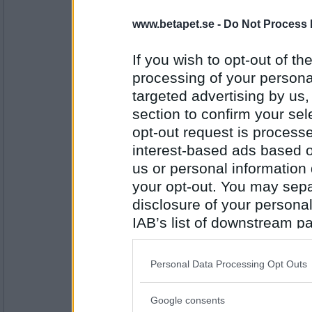
Formis
www.betapet.se -
Do Not Process 
Oljeutsläpp
If you wish to opt-out of the
processing of your personal
Antal inlägg: 420
targeted advertising by us
section to confirm your sel
piilu
Lättja
opt-out request is proces
interest-based ads based o
us or personal information d
your opt-out. You may separ
Antal inlägg:
10186
disclosure of your personal
IAB’s list of downstream pa
Ruckzuck
Ärtbössa
also be disclosed by us to 
Downstream Participants
th
Personal Data Processing Opt Outs
third parties.
Antal inlägg:
Google consents
34614
Please note that this web