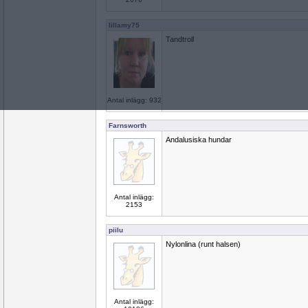
lillamy75
Tandtroll
Antal inlägg: 932
Farnsworth
Andalusiska hundar
Antal inlägg:
2153
piilu
Nylonlina (runt halsen)
Antal inlägg: