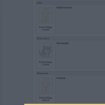
piilu
Rättshaverist
Antal inlägg:
10186
Greta grus
Ärkeänglar
Antal inlägg:
27944
Ruckzuck
Robotar
Antal inlägg:
34614