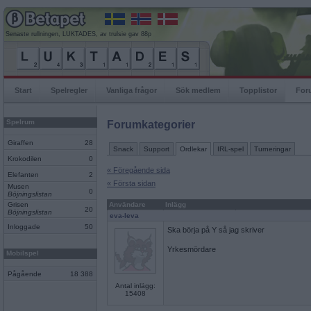
Senaste rullningen, LUKTADES, av trulsie gav 88p
Start
Spelregler
Vanliga frågor
Sök medlem
Topplistor
For
Spelrum
Forumkategorier
Giraffen
28
Snack
Support
Ordlekar
IRL-spel
Turneringar
Krokodilen
0
« Föregående sida
Elefanten
2
« Första sidan
Musen
0
Böjningslistan
Grisen
Användare
Inlägg
20
Böjningslistan
eva-leva
Inloggade
50
Ska börja på Y så jag skriver
Yrkesmördare
Mobilspel
Pågående
18 388
Antal inlägg:
15408