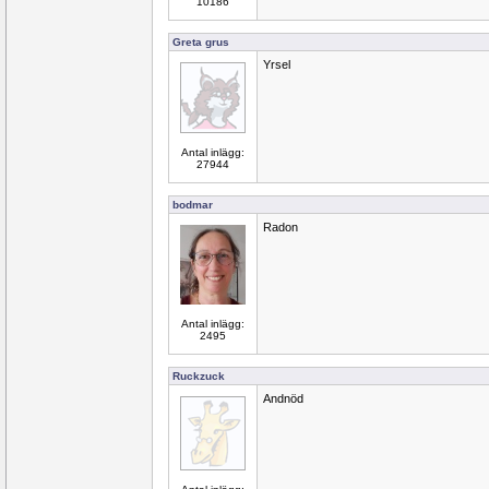
10186
Greta grus
Yrsel
Antal inlägg:
27944
bodmar
Radon
Antal inlägg:
2495
Ruckzuck
Andnöd