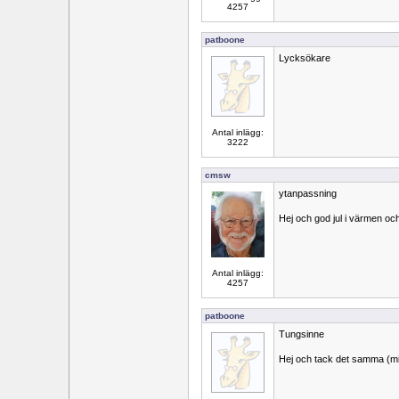
4257
patboone
Lycksökare
Antal inlägg:
3222
cmsw
ytanpassning
Hej och god jul i värmen och
Antal inlägg:
4257
patboone
Tungsinne
Hej och tack det samma (mi