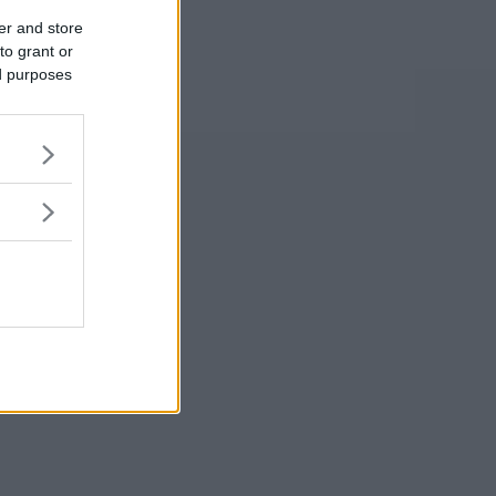
er and store
to grant or
ed purposes