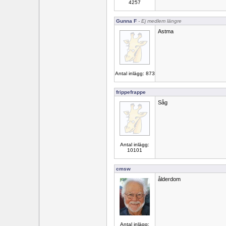
4257
Gunna F
- Ej medlem längre
Astma
Antal inlägg: 873
frippefrappe
Såg
Antal inlägg:
10101
cmsw
ålderdom
Antal inlägg: