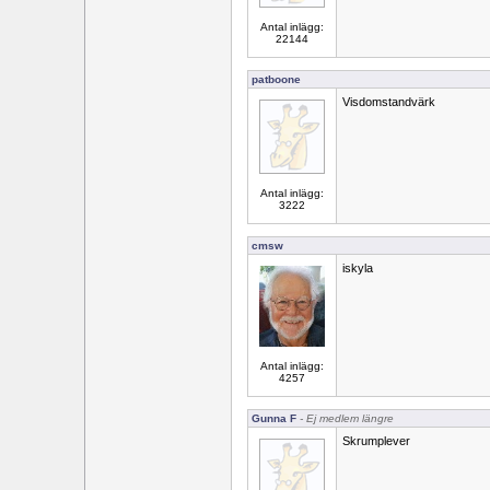
Antal inlägg:
22144
patboone
Visdomstandvärk
Antal inlägg:
3222
cmsw
iskyla
Antal inlägg:
4257
Gunna F
- Ej medlem längre
Skrumplever