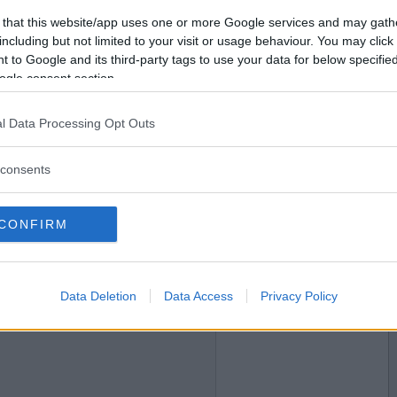
2008-12-24 00:17
Vill du bli
 that this website/app uses one or more Google services and may gath
medlem?
including but not limited to your visit or usage behaviour. You may click 
 to Google and its third-party tags to use your data for below specifi
Skapa nytt konto
ogle consent section.
l Data Processing Opt Outs
2008-12-24 00:19
consents
CONFIRM
2008-12-24 00:22
Data Deletion
Data Access
Privacy Policy