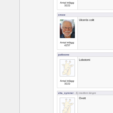
Antal inlägg:
3222
cmsw
Ulcerös colit
Antal inlägg:
4257
patboone
Lobotomi
Antal inlägg:
3222
vita_syrener
- Ej medlem längre
Ovett