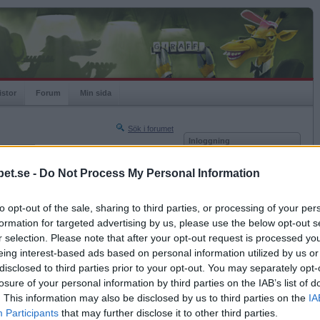
istor
Forum
Min sida
Sök i forumet
Inloggning
rneringar
Användare
et.se -
Do Not Process My Personal Information
Nästa sida »
Lösenord
Sista sidan »
to opt-out of the sale, sharing to third parties, or processing of your per
Kom ihåg mig
2008-12-23 23:51
formation for targeted advertising by us, please use the below opt-out s
Logga in
r selection. Please note that after your opt-out request is processed y
eing interest-based ads based on personal information utilized by us or
Glömt ditt lösenord?
Få ny aktiveringslänk
disclosed to third parties prior to your opt-out. You may separately opt-
losure of your personal information by third parties on the IAB’s list of
. This information may also be disclosed by us to third parties on the
IA
Betapet är gratis!
Participants
that may further disclose it to other third parties.