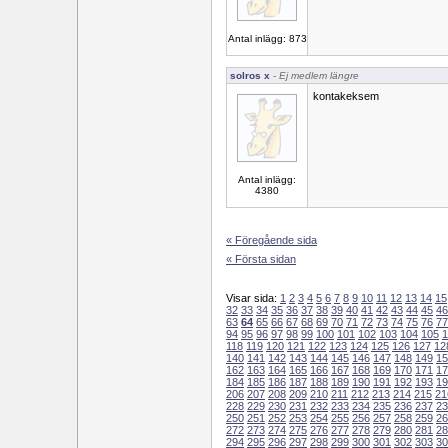
Antal inlägg: 873
solros x
- Ej medlem längre
kontakeksem
Antal inlägg:
4380
« Föregående sida
« Första sidan
Visar sida:
1
2
3
4
5
6
7
8
9
10
11
12
13
14
15
32
33
34
35
36
37
38
39
40
41
42
43
44
45
46
63
64
65
66
67
68
69
70
71
72
73
74
75
76
77
94
95
96
97
98
99
100
101
102
103
104
105
1
118
119
120
121
122
123
124
125
126
127
12
140
141
142
143
144
145
146
147
148
149
15
162
163
164
165
166
167
168
169
170
171
17
184
185
186
187
188
189
190
191
192
193
19
206
207
208
209
210
211
212
213
214
215
21
228
229
230
231
232
233
234
235
236
237
23
250
251
252
253
254
255
256
257
258
259
26
272
273
274
275
276
277
278
279
280
281
28
294
295
296
297
298
299
300
301
302
303
30