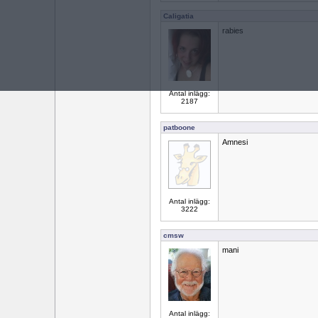
Caligatia
rabies
Antal inlägg:
2187
patboone
Amnesi
Antal inlägg:
3222
cmsw
mani
Antal inlägg: