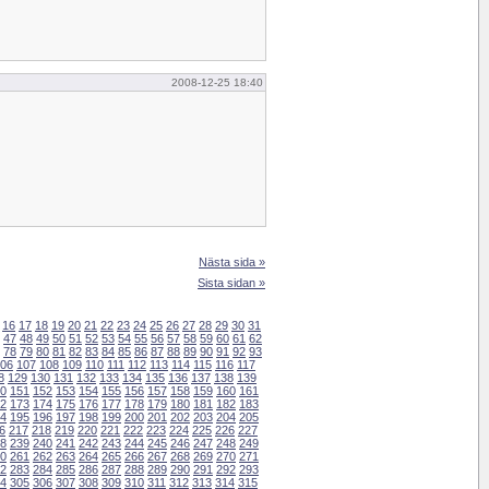
2008-12-25 18:40
Nästa sida »
Sista sidan »
16
17
18
19
20
21
22
23
24
25
26
27
28
29
30
31
47
48
49
50
51
52
53
54
55
56
57
58
59
60
61
62
78
79
80
81
82
83
84
85
86
87
88
89
90
91
92
93
06
107
108
109
110
111
112
113
114
115
116
117
8
129
130
131
132
133
134
135
136
137
138
139
0
151
152
153
154
155
156
157
158
159
160
161
2
173
174
175
176
177
178
179
180
181
182
183
4
195
196
197
198
199
200
201
202
203
204
205
6
217
218
219
220
221
222
223
224
225
226
227
8
239
240
241
242
243
244
245
246
247
248
249
0
261
262
263
264
265
266
267
268
269
270
271
2
283
284
285
286
287
288
289
290
291
292
293
4
305
306
307
308
309
310
311
312
313
314
315