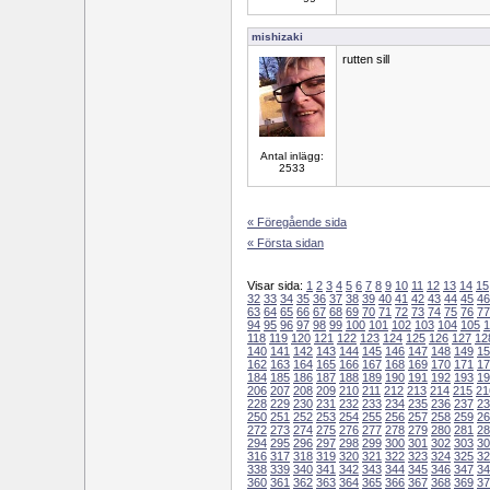
mishizaki
rutten sill
Antal inlägg:
2533
« Föregående sida
« Första sidan
Visar sida:
1
2
3
4
5
6
7
8
9
10
11
12
13
14
15
32
33
34
35
36
37
38
39
40
41
42
43
44
45
46
63
64
65
66
67
68
69
70
71
72
73
74
75
76
77
94
95
96
97
98
99
100
101
102
103
104
105
1
118
119
120
121
122
123
124
125
126
127
12
140
141
142
143
144
145
146
147
148
149
15
162
163
164
165
166
167
168
169
170
171
17
184
185
186
187
188
189
190
191
192
193
19
206
207
208
209
210
211
212
213
214
215
21
228
229
230
231
232
233
234
235
236
237
23
250
251
252
253
254
255
256
257
258
259
26
272
273
274
275
276
277
278
279
280
281
28
294
295
296
297
298
299
300
301
302
303
30
316
317
318
319
320
321
322
323
324
325
32
338
339
340
341
342
343
344
345
346
347
34
360
361
362
363
364
365
366
367
368
369
37