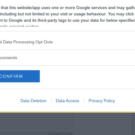
2011-06-27 22:45
Vill du bli
 that this website/app uses one or more Google services and may gath
medlem?
including but not limited to your visit or usage behaviour. You may click 
 to Google and its third-party tags to use your data for below specifi
Skapa nytt konto
ogle consent section.
l Data Processing Opt Outs
2011-06-27 23:47
consents
CONFIRM
2011-06-27 23:49
Data Deletion
Data Access
Privacy Policy
2011-06-27 23:51