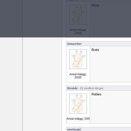
Ebola
Antal inlägg:
2463
lewarcher
Brats
Antal inlägg:
2035
Kirskål
- Ej medlem längre
Rabies
Antal inlägg: 200
mishizaki