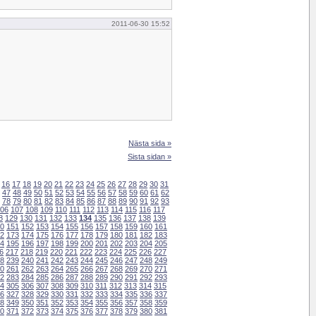
2011-06-30 15:52
Nästa sida »
Sista sidan »
16
17
18
19
20
21
22
23
24
25
26
27
28
29
30
31
47
48
49
50
51
52
53
54
55
56
57
58
59
60
61
62
78
79
80
81
82
83
84
85
86
87
88
89
90
91
92
93
06
107
108
109
110
111
112
113
114
115
116
117
8
129
130
131
132
133
134
135
136
137
138
139
0
151
152
153
154
155
156
157
158
159
160
161
2
173
174
175
176
177
178
179
180
181
182
183
4
195
196
197
198
199
200
201
202
203
204
205
6
217
218
219
220
221
222
223
224
225
226
227
8
239
240
241
242
243
244
245
246
247
248
249
0
261
262
263
264
265
266
267
268
269
270
271
2
283
284
285
286
287
288
289
290
291
292
293
4
305
306
307
308
309
310
311
312
313
314
315
6
327
328
329
330
331
332
333
334
335
336
337
8
349
350
351
352
353
354
355
356
357
358
359
0
371
372
373
374
375
376
377
378
379
380
381