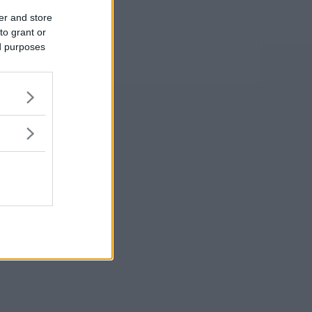
er and store
to grant or
ed purposes