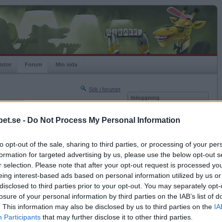
istor
Forum
Min sida
Sök i forumet
Inloggning
rneringar
Användare
et.se -
Do Not Process My Personal Information
Nästa sida »
Lösenord
Sista sidan »
to opt-out of the sale, sharing to third parties, or processing of your per
Kom ihåg mig
2011-06-27 22:42
formation for targeted advertising by us, please use the below opt-out s
Logga in
r selection. Please note that after your opt-out request is processed y
eing interest-based ads based on personal information utilized by us or
Glömt ditt lösenord?
Få ny aktiveringslänk
disclosed to third parties prior to your opt-out. You may separately opt-
losure of your personal information by third parties on the IAB’s list of
. This information may also be disclosed by us to third parties on the
IA
Betapet är gratis!
Participants
that may further disclose it to other third parties.