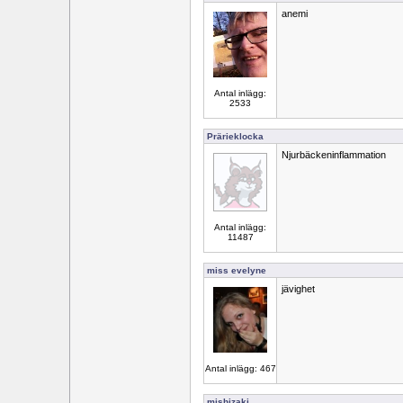
anemi
Antal inlägg:
2533
Prärieklocka
Njurbäckeninflammation
Antal inlägg:
11487
miss evelyne
jävighet
Antal inlägg: 467
mishizaki