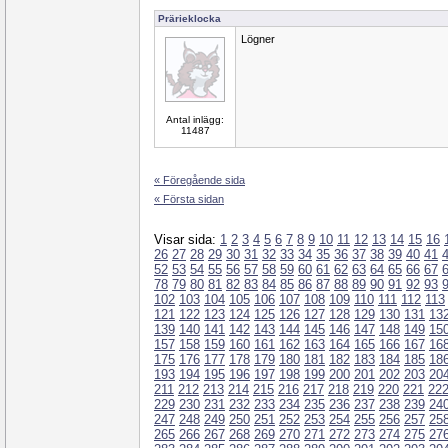
Prärieklocka
Lögner
Antal inlägg:
11487
« Föregående sida
« Första sidan
Visar sida:
1
2
3
4
5
6
7
8
9
10
11
12
13
14
15
16
26
27
28
29
30
31
32
33
34
35
36
37
38
39
40
41
52
53
54
55
56
57
58
59
60
61
62
63
64
65
66
67
78
79
80
81
82
83
84
85
86
87
88
89
90
91
92
93
102
103
104
105
106
107
108
109
110
111
112
113
121
122
123
124
125
126
127
128
129
130
131
13
139
140
141
142
143
144
145
146
147
148
149
15
157
158
159
160
161
162
163
164
165
166
167
16
175
176
177
178
179
180
181
182
183
184
185
18
193
194
195
196
197
198
199
200
201
202
203
20
211
212
213
214
215
216
217
218
219
220
221
22
229
230
231
232
233
234
235
236
237
238
239
24
247
248
249
250
251
252
253
254
255
256
257
25
265
266
267
268
269
270
271
272
273
274
275
27