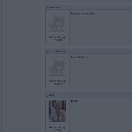
eva-leva
Engelska sjukan
Antal inlägg:
15408
Prärieklocka
Nickelallergi
Antal inlägg:
11487
gubri
Idioti
Antal inlägg:
2080