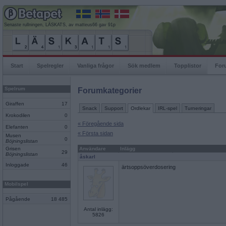
Senaste rullningen, LÄSKATS, av matteus66 gav 91p
Start
Spelregler
Vanliga frågor
Sök medlem
Topplistor
For
Spelrum
Forumkategorier
Giraffen
17
Snack
Support
Ordlekar
IRL-spel
Turneringar
Krokodilen
0
« Föregående sida
Elefanten
0
« Första sidan
Musen
0
Böjningslistan
Grisen
Användare
Inlägg
29
Böjningslistan
åskarl
Inloggade
46
ärtsoppsöverdosering
Mobilspel
Pågående
18 485
Antal inlägg:
5826