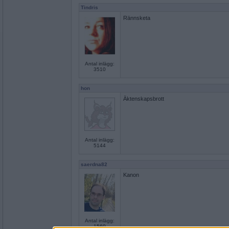
Tindris
Rännsketa
Antal inlägg:
3510
hon
Äktenskapsbrott
Antal inlägg:
5144
saerdna82
Kanon
Antal inlägg:
1560