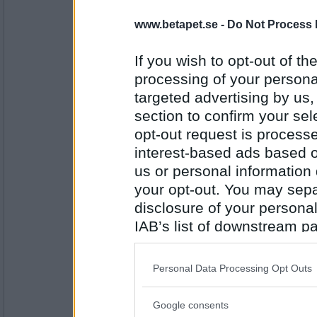
www.betapet.se -
Do Not Process 
Prärieklocka
Avundsjuka
If you wish to opt-out of the
processing of your personal
targeted advertising by us
Antal inlägg:
11487
section to confirm your sel
Valphage
- Ej medlem längre
opt-out request is proces
Valpsjuka
interest-based ads based o
us or personal information d
your opt-out. You may separ
Antal inlägg: 10
disclosure of your personal
IAB’s list of downstream pa
chickenheart
also be disclosed by us to 
Andnöd
Downstream Participants
th
Personal Data Processing Opt Outs
third parties.
Google consents
Antal inlägg: 325
Please note that this web