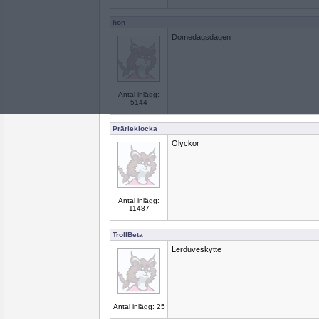
hon
Domedagsdagen
Antal inlägg:
5144
Prärieklocka
Olyckor
Antal inlägg:
11487
TrollBeta
Lerduveskytte
Antal inlägg: 25