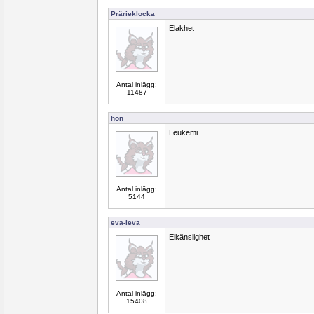
Prärieklocka
Elakhet
Antal inlägg:
11487
hon
Leukemi
Antal inlägg:
5144
eva-leva
Elkänslighet
Antal inlägg:
15408