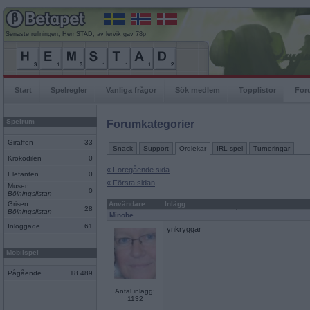
Senaste rullningen, HemSTAD, av lervik gav 78p
Start
Spelregler
Vanliga frågor
Sök medlem
Topplistor
For
Spelrum
Forumkategorier
Giraffen
33
Snack
Support
Ordlekar
IRL-spel
Turneringar
Krokodilen
0
« Föregående sida
Elefanten
0
« Första sidan
Musen
0
Böjningslistan
Grisen
Användare
Inlägg
28
Böjningslistan
Minobe
Inloggade
61
ynkryggar
Mobilspel
Pågående
18 489
Antal inlägg:
1132