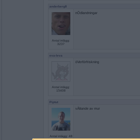
anderberg8
nÖdlandningar
Antal inlägg:
3237
eva-leva
öVerförfriskning
Antal inlägg:
15408
Piptut
vÄltande av mur
Antal inlägg: 48