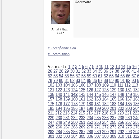
lAsersvärd
Antal inlägg:
3237
« Föregående sida
« Första sidan
Visar sida:
1
2
3
4
5
6
7
8
9
10
11
12
13
14
15
16
26
27
28
29
30
31
32
33
34
35
36
37
38
39
40
41
52
53
54
55
56
57
58
59
60
61
62
63
64
65
66
67
78
79
80
81
82
83
84
85
86
87
88
89
90
91
92
93
102
103
104
105
106
107
108
109
110
111
112
113
121
122
123
124
125
126
127
128
129
130
131
13
139
140
141
142
143
144
145
146
147
148
149
15
157
158
159
160
161
162
163
164
165
166
167
16
175
176
177
178
179
180
181
182
183
184
185
18
193
194
195
196
197
198
199
200
201
202
203
20
211
212
213
214
215
216
217
218
219
220
221
22
229
230
231
232
233
234
235
236
237
238
239
24
247
248
249
250
251
252
253
254
255
256
257
25
265
266
267
268
269
270
271
272
273
274
275
27
283
284
285
286
287
288
289
290
291
292
293
29
301
302
303
304
305
306
307
308
309
310
311
31