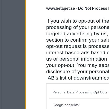
eva-leva
www.betapet.se -
Do Not Process 
äLtande
If you wish to opt-out of the
processing of your personal
Antal inlägg:
targeted advertising by us
15408
section to confirm your sel
jenn_zan
opt-out request is proces
lUngsot
interest-based ads based o
us or personal information d
your opt-out. You may separ
Antal inlägg: 181
disclosure of your personal
Belajni
IAB’s list of downstream pa
Usama Bin Laden
also be disclosed by us to 
Downstream Participants
th
Personal Data Processing Opt Outs
third parties.
Antal inlägg: 120
Google consents
Please note that this web