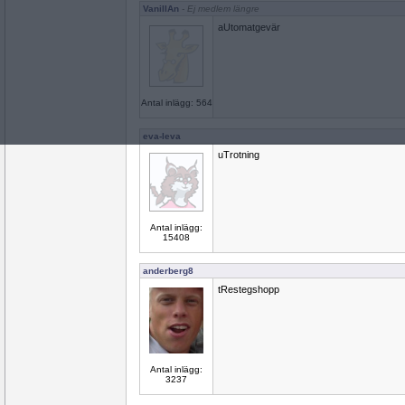
VanillAn
- Ej medlem längre
aUtomatgevär
Antal inlägg: 564
eva-leva
uTrotning
Antal inlägg:
15408
anderberg8
tRestegshopp
Antal inlägg:
3237