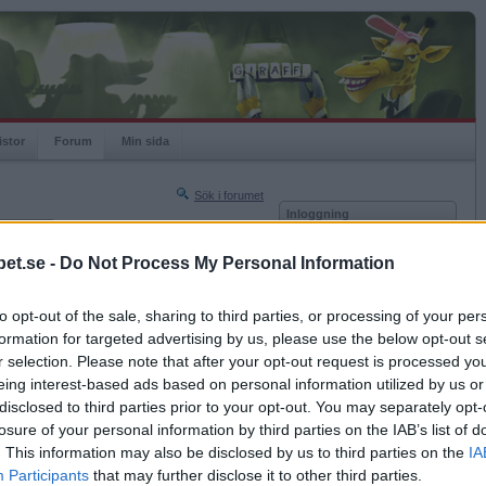
istor
Forum
Min sida
Sök i forumet
Inloggning
rneringar
Användare
et.se -
Do Not Process My Personal Information
Nästa sida »
Lösenord
Sista sidan »
to opt-out of the sale, sharing to third parties, or processing of your per
Kom ihåg mig
2017-04-20 17:53
formation for targeted advertising by us, please use the below opt-out s
Logga in
r selection. Please note that after your opt-out request is processed y
eing interest-based ads based on personal information utilized by us or
Glömt ditt lösenord?
Få ny aktiveringslänk
disclosed to third parties prior to your opt-out. You may separately opt-
losure of your personal information by third parties on the IAB’s list of
. This information may also be disclosed by us to third parties on the
IA
Betapet är gratis!
Participants
that may further disclose it to other third parties.