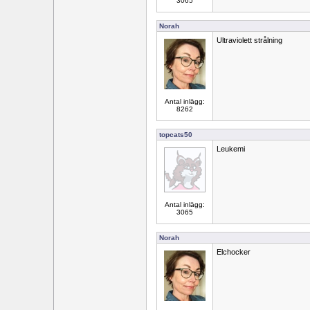
3065
Norah
Ultraviolett strålning
Antal inlägg:
8262
topcats50
Leukemi
Antal inlägg:
3065
Norah
Elchocker