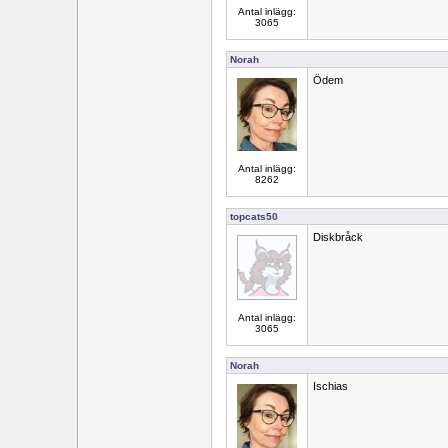
Antal inlägg:
3065
Norah
Ödem
Antal inlägg:
8262
topcats50
Diskbråck
Antal inlägg:
3065
Norah
Ischias