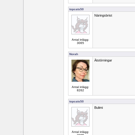
topcats50
Näringsbrist
Antal inlägg:
3065
Norah
Ätstörningar
Antal inlägg:
8262
topcats50
Bulimi
Antal inlägg: