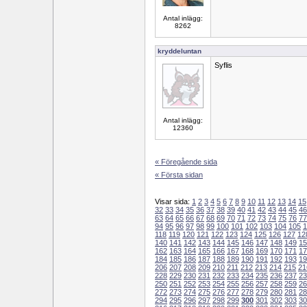
Antal inlägg:
8262
kryddeluntan
Syflis
Antal inlägg:
12360
« Föregående sida
« Första sidan
Visar sida:
1
2
3
4
5
6
7
8
9
10
11
12
13
14
15
32
33
34
35
36
37
38
39
40
41
42
43
44
45
46
63
64
65
66
67
68
69
70
71
72
73
74
75
76
77
94
95
96
97
98
99
100
101
102
103
104
105
1
118
119
120
121
122
123
124
125
126
127
12
140
141
142
143
144
145
146
147
148
149
15
162
163
164
165
166
167
168
169
170
171
17
184
185
186
187
188
189
190
191
192
193
19
206
207
208
209
210
211
212
213
214
215
21
228
229
230
231
232
233
234
235
236
237
23
250
251
252
253
254
255
256
257
258
259
26
272
273
274
275
276
277
278
279
280
281
28
294
295
296
297
298
299
300
301
302
303
30