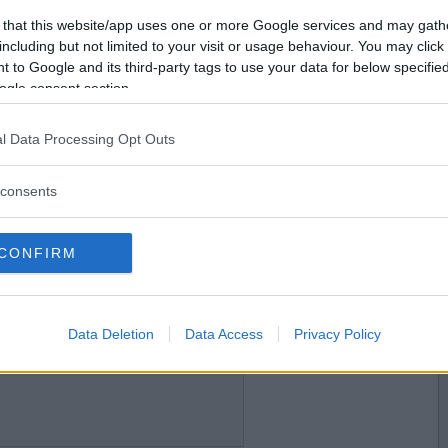
2017-04-21 09:04
Vill du bli
 that this website/app uses one or more Google services and may gath
medlem?
including but not limited to your visit or usage behaviour. You may click 
 to Google and its third-party tags to use your data for below specifi
Skapa nytt konto
ogle consent section.
l Data Processing Opt Outs
2017-04-21 17:05
consents
CONFIRM
2017-04-22 15:07
Data Deletion
Data Access
Privacy Policy