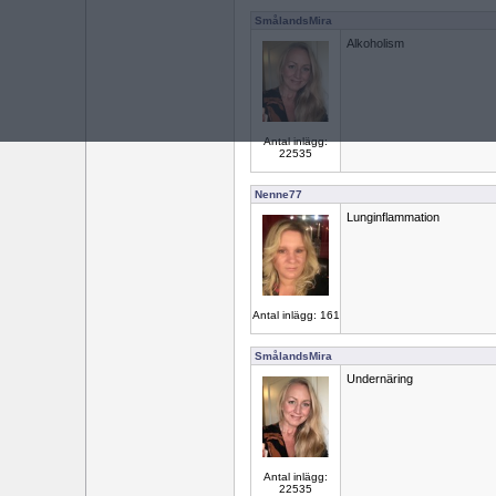
SmålandsMira
Alkoholism
Antal inlägg:
22535
Nenne77
Lunginflammation
Antal inlägg: 161
SmålandsMira
Undernäring
Antal inlägg:
22535