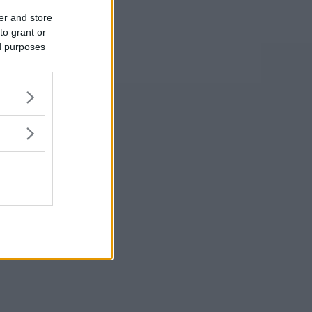
er and store
to grant or
ed purposes