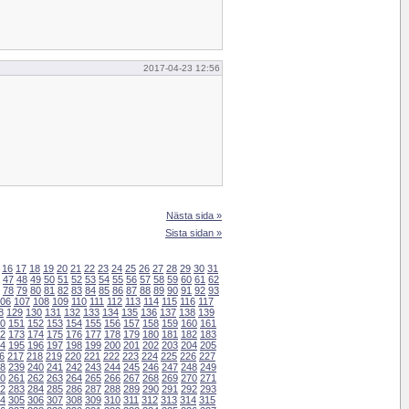
2017-04-23 12:56
Nästa sida »
Sista sidan »
16
17
18
19
20
21
22
23
24
25
26
27
28
29
30
31
47
48
49
50
51
52
53
54
55
56
57
58
59
60
61
62
78
79
80
81
82
83
84
85
86
87
88
89
90
91
92
93
06
107
108
109
110
111
112
113
114
115
116
117
8
129
130
131
132
133
134
135
136
137
138
139
0
151
152
153
154
155
156
157
158
159
160
161
2
173
174
175
176
177
178
179
180
181
182
183
4
195
196
197
198
199
200
201
202
203
204
205
6
217
218
219
220
221
222
223
224
225
226
227
8
239
240
241
242
243
244
245
246
247
248
249
0
261
262
263
264
265
266
267
268
269
270
271
2
283
284
285
286
287
288
289
290
291
292
293
4
305
306
307
308
309
310
311
312
313
314
315