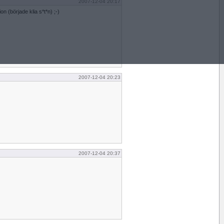
2007-12-04 20:17
n (började klia s*t*n) ;-)
2007-12-04 20:23
2007-12-04 20:37