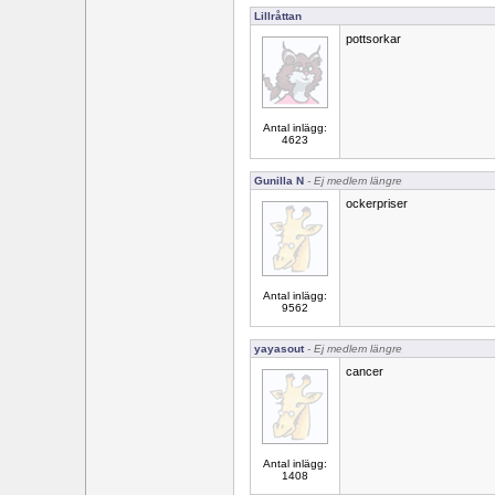
Lillråttan
pottsorkar
Antal inlägg:
4623
Gunilla N
- Ej medlem längre
ockerpriser
Antal inlägg:
9562
yayasout
- Ej medlem längre
cancer
Antal inlägg:
1408