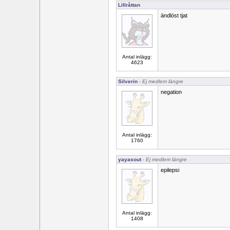
Lillråttan
ändlöst tjat
Antal inlägg:
4623
Silverin
- Ej medlem längre
negation
Antal inlägg:
1760
yayasout
- Ej medlem längre
epilepsi
Antal inlägg:
1408