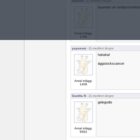
Silverin
- Ej medlem längre
läsandet om ändtarmsinfektio
Antal inlägg:
1760
yayasout
- Ej medlem längre
hahaha!
äggstockscancer
Antal inlägg:
1408
Gunilla N
- Ej medlem längre
gelegodis
Antal inlägg:
9562