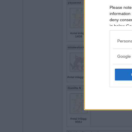
yayasout
- Ej medlem längre
Please note
ändtarmsinfektion
information 
deny consent
in below Go
Antal inlägg:
1408
Persona
minneslucka
nattvak
Google 
Antal inlägg: 188
Gunilla N
- Ej medlem längre
albatrosslandningar
Antal inlägg:
9562