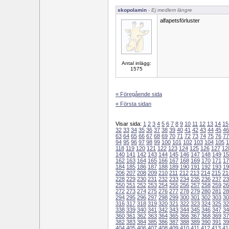
skopolamin
- Ej medlem längre
alfapetsförluster
Antal inlägg:
1575
« Föregående sida
« Första sidan
Visar sida:
1
2
3
4
5
6
7
8
9
10
11
12
13
14
15
32
33
34
35
36
37
38
39
40
41
42
43
44
45
46
63
64
65
66
67
68
69
70
71
72
73
74
75
76
77
94
95
96
97
98
99
100
101
102
103
104
105
1
118
119
120
121
122
123
124
125
126
127
12
140
141
142
143
144
145
146
147
148
149
15
162
163
164
165
166
167
168
169
170
171
17
184
185
186
187
188
189
190
191
192
193
19
206
207
208
209
210
211
212
213
214
215
21
228
229
230
231
232
233
234
235
236
237
23
250
251
252
253
254
255
256
257
258
259
26
272
273
274
275
276
277
278
279
280
281
28
294
295
296
297
298
299
300
301
302
303
30
316
317
318
319
320
321
322
323
324
325
32
338
339
340
341
342
343
344
345
346
347
34
360
361
362
363
364
365
366
367
368
369
37
382
383
384
385
386
387
388
389
390
391
39
404
405
406
407
408
409
410
411
412
413
41