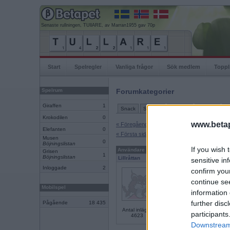
Senaste rullningen, TUllARE, av Marran1955 gav 70p
Start
Spelregler
Vanliga frågor
Sök medlem
Toppl
Spelrum
Forumkategorier
Giraffen
1
Snack
Support
Ordlekar
IRL-spel
Tu
Krokodilen
0
www.betap
« Föregående sida
Elefanten
0
« Första sidan
Musen
0
Böjningslistan
If you wish 
Användare
Inlägg
Grisen
1
Böjningslistan
Lillråttan
sensitive in
Inloggade
2
rävskabb
confirm you
continue se
Mobilspel
information 
further disc
Pågående
18 435
Antal inlägg:
participants
4623
Downstream 