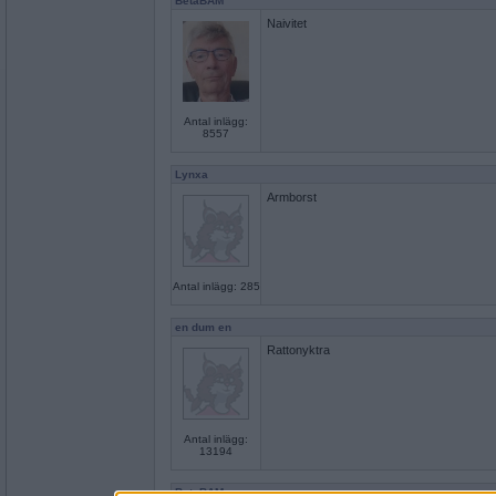
BetaBAM
Naivitet
Antal inlägg:
8557
Lynxa
Armborst
Antal inlägg: 285
en dum en
Rattonyktra
Antal inlägg:
13194
BetaBAM