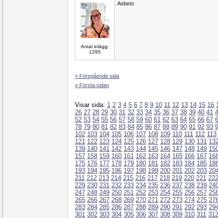
Asbest
Antal inlägg:
1295
« Föregående sida
« Första sidan
Visar sida:
1
2
3
4
5
6
7
8
9
10
11
12
13
14
15
16
26
27
28
29
30
31
32
33
34
35
36
37
38
39
40
41
52
53
54
55
56
57
58
59
60
61
62
63
64
65
66
67
78
79
80
81
82
83
84
85
86
87
88
89
90
91
92
93
102
103
104
105
106
107
108
109
110
111
112
113
121
122
123
124
125
126
127
128
129
130
131
13
139
140
141
142
143
144
145
146
147
148
149
15
157
158
159
160
161
162
163
164
165
166
167
16
175
176
177
178
179
180
181
182
183
184
185
18
193
194
195
196
197
198
199
200
201
202
203
20
211
212
213
214
215
216
217
218
219
220
221
22
229
230
231
232
233
234
235
236
237
238
239
24
247
248
249
250
251
252
253
254
255
256
257
25
265
266
267
268
269
270
271
272
273
274
275
27
283
284
285
286
287
288
289
290
291
292
293
29
301
302
303
304
305
306
307
308
309
310
311
31