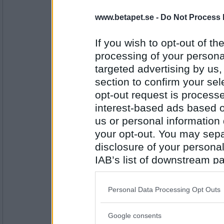
Alkoholförgiftning
www.betapet.se -
Do Not Process 
If you wish to opt-out of the
processing of your personal
Antal inlägg:
8557
targeted advertising by us
AndoKongo
section to confirm your sel
Matförgiftning
opt-out request is proces
interest-based ads based o
us or personal information d
your opt-out. You may separ
Antal inlägg:
1735
disclosure of your personal
Lynxa
IAB’s list of downstream pa
Andningsupp
also be disclosed by us to 
Downstream Participants
th
Personal Data Processing Opt Outs
third parties.
Antal inlägg: 285
Google consents
Please note that this web