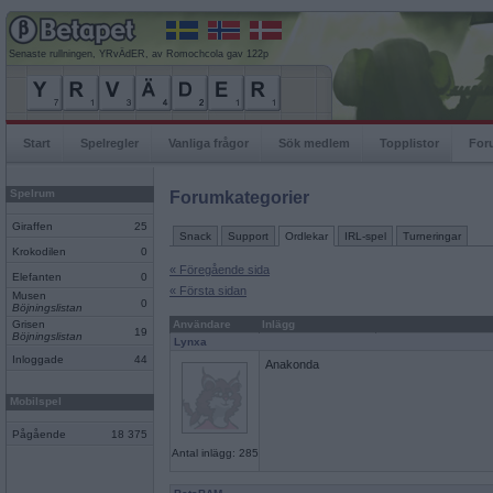
Senaste rullningen, YRvÄdER, av Romochcola gav 122p
Start
Spelregler
Vanliga frågor
Sök medlem
Topplistor
For
Spelrum
Forumkategorier
Giraffen
25
Snack
Support
Ordlekar
IRL-spel
Turneringar
Krokodilen
0
« Föregående sida
Elefanten
0
« Första sidan
Musen
0
Böjningslistan
Grisen
Användare
Inlägg
19
Böjningslistan
Lynxa
Inloggade
44
Anakonda
Mobilspel
Pågående
18 375
Antal inlägg: 285