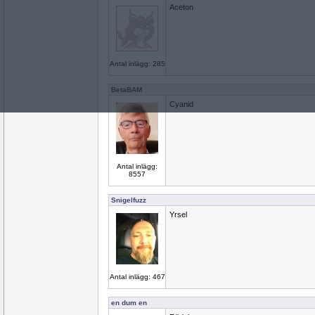
Aceton
Antal inlägg: 285
BetaBAM
Cyanid
Antal inlägg:
8557
Snigelfuzz
Yrsel
Antal inlägg: 467
en dum en